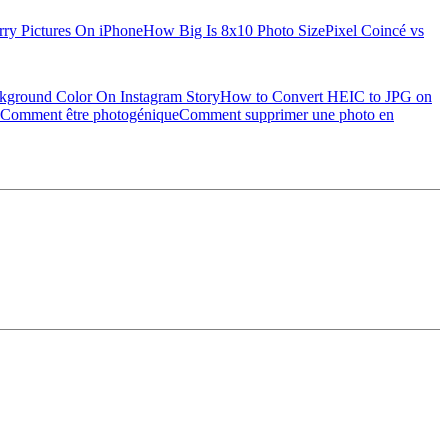
rry Pictures On iPhone
How Big Is 8x10 Photo Size
Pixel Coincé vs
ground Color On Instagram Story
How to Convert HEIC to JPG on
Comment être photogénique
Comment supprimer une photo en