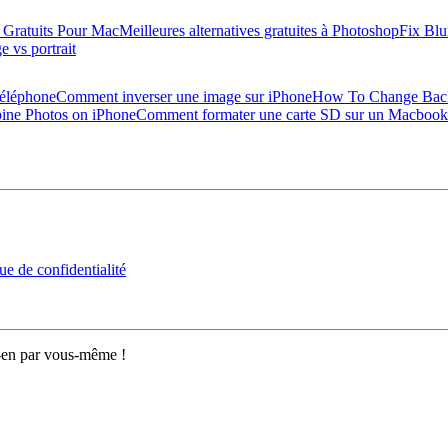
 Gratuits Pour Mac
Meilleures alternatives gratuites à Photoshop
Fix Blu
 vs portrait
téléphone
Comment inverser une image sur iPhone
How To Change Back
ne Photos on iPhone
Comment formater une carte SD sur un Macbook
ue de confidentialité
z-en par vous-même !