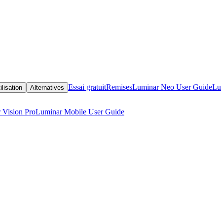
Essai gratuit
Remises
Luminar Neo User Guide
Lu
ilisation
Alternatives
 Vision Pro
Luminar Mobile User Guide