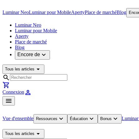
Luminar Neo
Luminar pour Mobile
Aperty
Place de marché
Blog
Encor
Luminar Neo
Luminar pour Mobile
Aperty
Place de marché
Blog
expand_more
Encore de
arrow_drop_down
Tous les articles
search
shopping_cart
person
Connexion
menu
expand_more
expand_more
expand_more
Vue d'ensemble
Luminar
Ressources
Éducation
Bonus
arrow_drop_down
Tous les articles