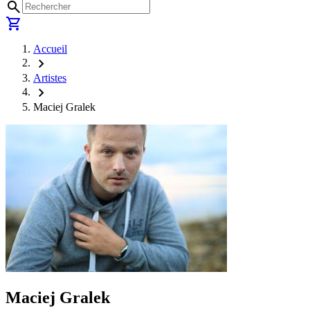
search
shopping_cart
Accueil
chevron_right
Artistes
chevron_right
Maciej Gralek
Maciej Gralek