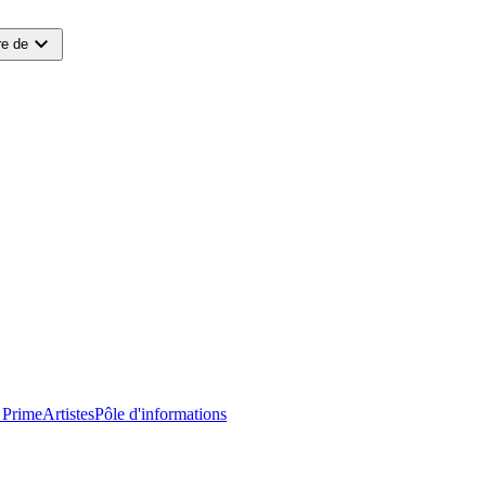
expand_more
e de
 Prime
Artistes
Pôle d'informations