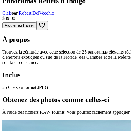
Panoramas Reflets d'Indigo
Ciels
par
Robert DelVecchio
$39.00
favorite_border
Ajouter au Panier
À propos
Trouvez la zénitude avec cette sélection de 25 panoramas élégants réal
d'endroits exotiques du sud de la Floride, des Caraïbes et de la Médit
soit la circonstance.
Inclus
25 Ciels au format JPEG
Obtenez des photos comme celles-ci
À l'aide des fichiers RAW fournis, vous pourrez facilement appliquer 