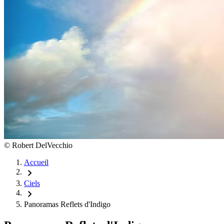
©
Robert DelVecchio
Accueil
chevron_right
Ciels
chevron_right
Panoramas Reflets d'Indigo