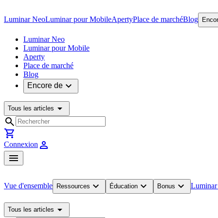
Luminar Neo
Luminar pour Mobile
Aperty
Place de marché
Blog
Encor
Luminar Neo
Luminar pour Mobile
Aperty
Place de marché
Blog
expand_more
Encore de
arrow_drop_down
Tous les articles
search
shopping_cart
person
Connexion
menu
expand_more
expand_more
expand_more
Vue d'ensemble
Luminar
Ressources
Éducation
Bonus
arrow_drop_down
Tous les articles