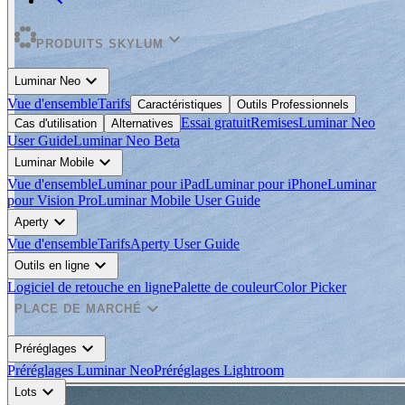
expand_more
PRODUITS SKYLUM
expand_more
Luminar Neo
Vue d'ensemble
Tarifs
Caractéristiques
Outils Professionnels
Essai gratuit
Remises
Luminar Neo
Cas d'utilisation
Alternatives
User Guide
Luminar Neo Beta
expand_more
Luminar Mobile
Vue d'ensemble
Luminar pour iPad
Luminar pour iPhone
Luminar
pour Vision Pro
Luminar Mobile User Guide
expand_more
Aperty
Vue d'ensemble
Tarifs
Aperty User Guide
expand_more
Outils en ligne
Logiciel de retouche en ligne
Palette de couleur
Color Picker
expand_more
PLACE DE MARCHÉ
expand_more
Préréglages
Préréglages Luminar Neo
Préréglages Lightroom
expand_more
Lots