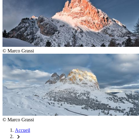
©
Marco Grassi
©
Marco Grassi
Accueil
chevron_right