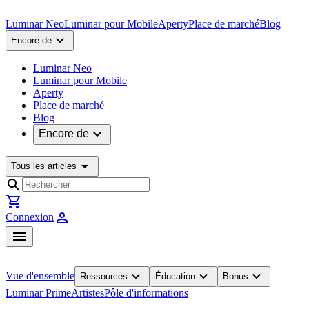
Luminar Neo
Luminar pour Mobile
Aperty
Place de marché
Blog
expand_more
Encore de
Luminar Neo
Luminar pour Mobile
Aperty
Place de marché
Blog
expand_more
Encore de
arrow_drop_down
Tous les articles
search
shopping_cart
person
Connexion
menu
expand_more
expand_more
expand_more
Vue d'ensemble
Ressources
Éducation
Bonus
Luminar Prime
Artistes
Pôle d'informations