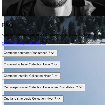
FAQ
Vous avez d'autres questions ou souhaitez simplement des conseils ?
contacter le support technique
expand_more
Comment contacter l'assistance ?
expand_more
Comment acheter Collection Hiver ?
expand_more
Comment installer Collection Hiver ?
expand_more
Où puis-je trouver Collection Hiver après l'installation ?
expand_more
Que faire si je perds Collection Hiver ?