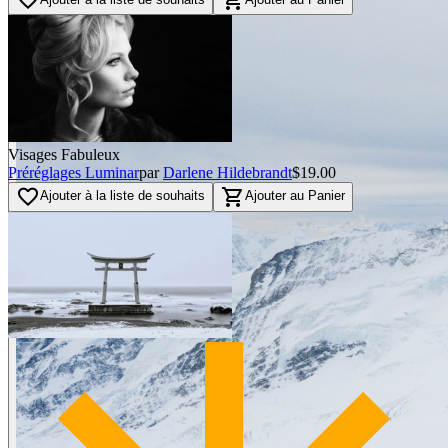
Visages Fabuleux
Préréglages Luminar
par
Darlene Hildebrandt
$19.00
favorite_border
shopping_cart
Ajouter à la liste de souhaits
Ajouter au Panier