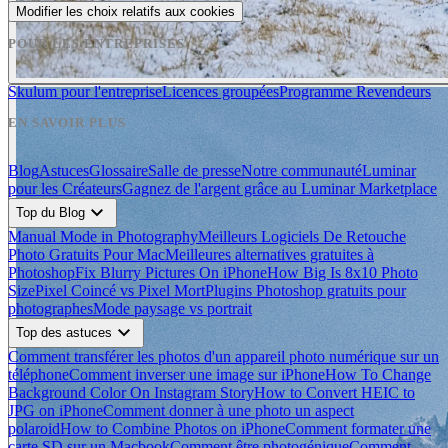
Modifier les choix relatifs aux cookies
POUR LES ENTREPRISES
Skulum pour l'entreprise
Licences groupées
Programme Revendeurs
EN SAVOIR PLUS
Blog
Astuces
Glossaire
Salle de presse
Notre communauté
Luminar
pour les Créateurs
Gagnez de l'argent grâce au Luminar Marketplace
expand_more
Top du Blog
Manual Mode in Photography
Meilleurs Logiciels De Retouche
Photo Gratuits Pour Mac
Meilleures alternatives gratuites à
Photoshop
Fix Blurry Pictures On iPhone
How Big Is 8x10 Photo
Size
Pixel Coincé vs Pixel Mort
Plugins Photoshop gratuits pour
photographes
Mode paysage vs portrait
expand_more
Top des astuces
Comment transférer les photos d'un appareil photo numérique sur un
téléphone
Comment inverser une image sur iPhone
How To Change
Background Color On Instagram Story
How to Convert HEIC to
JPG on iPhone
Comment donner à une photo un aspect
polaroid
How to Combine Photos on iPhone
Comment formater une
carte SD sur un Macbook
Comment être photogénique
Comment