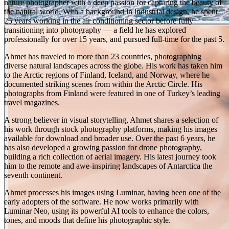
nature photographer with a deep passion for capturing the beauty of
the natural world. With a background in industrial design, he spent
25 years working in the air conditioning sector before fully
transitioning into photography — a field he has explored
professionally for over 15 years, and pursued full-time for the past 5.
Ahmet has traveled to more than 23 countries, photographing
diverse natural landscapes across the globe. His work has taken him
to the Arctic regions of Finland, Iceland, and Norway, where he
documented striking scenes from within the Arctic Circle. His
photographs from Finland were featured in one of Turkey’s leading
travel magazines.
A strong believer in visual storytelling, Ahmet shares a selection of
his work through stock photography platforms, making his images
available for download and broader use. Over the past 6 years, he
has also developed a growing passion for drone photography,
building a rich collection of aerial imagery. His latest journey took
him to the remote and awe-inspiring landscapes of Antarctica the
seventh continent.
Ahmet processes his images using Luminar, having been one of the
early adopters of the software. He now works primarily with
Luminar Neo, using its powerful AI tools to enhance the colors,
tones, and moods that define his photographic style.