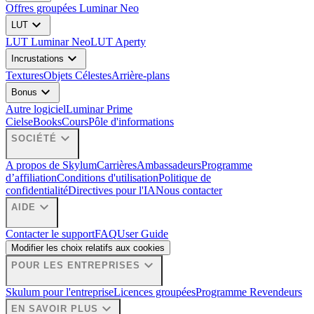
Offres groupées Luminar Neo
expand_more
LUT
LUT Luminar Neo
LUT Aperty
expand_more
Incrustations
Textures
Objets Célestes
Arrière-plans
expand_more
Bonus
Autre logiciel
Luminar Prime
Ciels
eBooks
Cours
Pôle d'informations
expand_more
SOCIÉTÉ
A propos de Skylum
Carrières
Ambassadeurs
Programme
d’affiliation
Conditions d'utilisation
Politique de
confidentialité
Directives pour l'IA
Nous contacter
expand_more
AIDE
Contacter le support
FAQ
User Guide
Modifier les choix relatifs aux cookies
expand_more
POUR LES ENTREPRISES
Skulum pour l'entreprise
Licences groupées
Programme Revendeurs
expand_more
EN SAVOIR PLUS