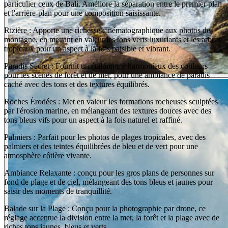
particulier ceux de Bali. Améliore la séparation entre le premier plan
et l'arrière-plan pour une composition saisissante.
Rizière : Apporte une richesse cinématographique aux photos de
montagne, en mettant en valeur les tons verts luxuriants et les arbres
tropicaux pour un aspect à la fois paisible et vibrant.
Paradis Secret : Fournit un étalonnage harmonieux des couleurs
pour les scènes de forêt et de mer, pour une ambiance de paradis
caché avec des tons et des textures équilibrés.
Roches Érodées : Met en valeur les formations rocheuses sculptées
par l'érosion marine, en mélangeant des textures douces avec des
tons bleus vifs pour un aspect à la fois naturel et raffiné.
Palmiers : Parfait pour les photos de plages tropicales, avec des
palmiers et des teintes équilibrées de bleu et de vert pour une
atmosphère côtière vivante.
Ambiance Relaxante : conçu pour les gros plans de personnes sur
fond de plage et de ciel, mélangeant des tons bleus et jaunes pour
saisir des moments de tranquillité.
Balade sur la Plage : Conçu pour la photographie par drone, ce
réglage accentue la division entre la mer, la forêt et la plage avec de
riches tons jaunes, bleus et verts.