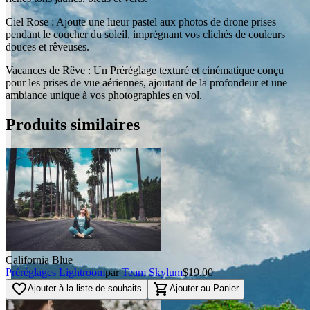
Ciel Rose : Ajoute une lueur pastel aux photos de drone prises
pendant le coucher du soleil, imprégnant vos clichés de couleurs
douces et rêveuses.
Vacances de Rêve : Un Préréglage texturé et cinématique conçu
pour les prises de vue aériennes, ajoutant de la profondeur et une
ambiance unique à vos photographies en vol.
BEFORE
arrow_back_ios
Produits similaires
arrow_forward_ios
AFTER
California Blue
Préréglages Lightroom
par
Team Skylum
$19.00
favorite_border
shopping_cart
Ajouter à la liste de souhaits
Ajouter au Panier