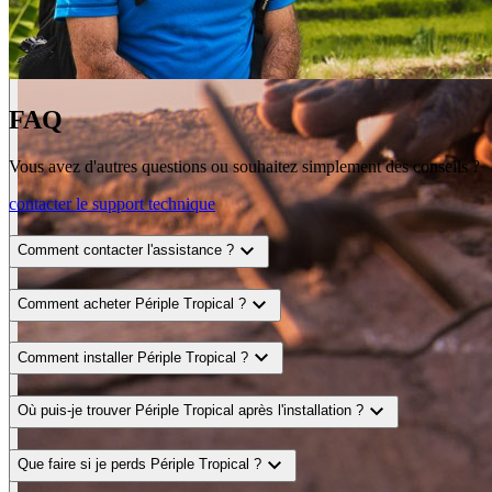
FAQ
Vous avez d'autres questions ou souhaitez simplement des conseils ?
contacter le support technique
expand_more
Comment contacter l'assistance ?
expand_more
Comment acheter Périple Tropical ?
expand_more
Comment installer Périple Tropical ?
expand_more
Où puis-je trouver Périple Tropical après l'installation ?
expand_more
Que faire si je perds Périple Tropical ?