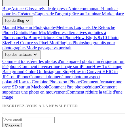
Blog
Astuces
Glossaire
Salle de presse
Notre communauté
Luminar
pour les Créateurs
Gagnez de l'argent grâce au Luminar Marketplace
expand_more
Top du Blog
Manual Mode in Photography
Meilleurs Logiciels De Retouche
Photo Gratuits Pour Mac
Meilleures alternatives gratuites à
Photoshop
Fix Blurry Pictures On iPhone
How Big Is 8x10 Photo
Size
Pixel Coincé vs Pixel Mort
Plugins Photoshop gratuits pour
photographes
Mode paysage vs portrait
expand_more
Top des astuces
Comment transférer les photos d'un appareil photo numérique sur un
téléphone
Comment inverser une image sur iPhone
How To Change
Background Color On Instagram Story
How to Convert HEIC to
JPG on iPhone
Comment donner à une photo un aspect
polaroid
How to Combine Photos on iPhone
Comment formater une
carte SD sur un Macbook
Comment être photogénique
Comment
supprimer une photo en mouvement
Comment réduire la taille d'une
image
INSCRIVEZ-VOUS À LA NEWSLETTER
S'inscrire