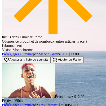
Inclus dans Luminar Prime
Obtenez ce produit et de nombreux autres articles grâce à
l'abonnement
Vision Monochrome
Préréglages Luminar
par
Marvin Grey
$19.00
$13.00
favorite_border
shopping_cart
Ajouter à la liste de souhaits
Ajouter au Panier
Économisez $12.00
Festival Vibes
Préréglages Luminar
par
Trey Ratcliff
$25.00
$13.00