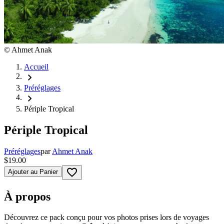
©
Ahmet Anak
Accueil
chevron_right
Préréglages
chevron_right
Périple Tropical
Périple Tropical
Préréglages
par
Ahmet Anak
$19.00
favorite_border
Ajouter au Panier
À propos
Découvrez ce pack conçu pour vos photos prises lors de voyages