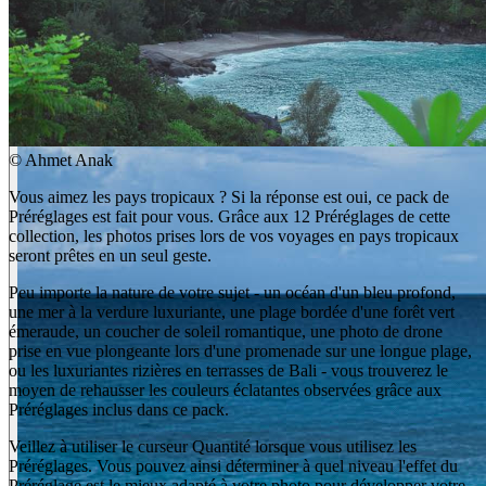
©
Ahmet Anak
Vous aimez les pays tropicaux ? Si la réponse est oui, ce pack de
Préréglages est fait pour vous. Grâce aux 12 Préréglages de cette
collection, les photos prises lors de vos voyages en pays tropicaux
seront prêtes en un seul geste.
Peu importe la nature de votre sujet - un océan d'un bleu profond,
une mer à la verdure luxuriante, une plage bordée d'une forêt vert
émeraude, un coucher de soleil romantique, une photo de drone
prise en vue plongeante lors d'une promenade sur une longue plage,
ou les luxuriantes rizières en terrasses de Bali - vous trouverez le
moyen de rehausser les couleurs éclatantes observées grâce aux
Préréglages inclus dans ce pack.
Veillez à utiliser le curseur Quantité lorsque vous utilisez les
Préréglages. Vous pouvez ainsi déterminer à quel niveau l'effet du
Préréglage est le mieux adapté à votre photo pour développer votre