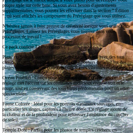
propre style sur cette base. Si vous avez besoin d'ajustements
supplémentaires, vous pouvez les effectuer dans la section " Édition
", où sont affichés les composants du Préréglage que vous utilisez.
N'hésitez jamais à faire preuve de créativité lorsque vous utilisez des
Préréglages. Laissez les Préréglages vous inspirer dans votre
processus de travail !
Ce pack contient 12 Préréglages :
Plage du Soleil Couchant : Transformez vos photos avec des tons
chauds et saturés évoquant la beauté des couchers de soleil sur des
plages paisibles. Parfait pour créer des scènes vibrantes et colorées.
Océan Profond : Conçu pour les photos de ciel et d'océan, ce
réglage met l'accent sur les contrastes audacieux entre le vert et le
rouge, tout en conservant des tons bleus prédominants pour un effet
spectaculaire.
Faune Colorée : Idéal pour les portraits d'animaux sauvages, en
particulier les singes, capturés à l'heure dorée. Ce réglage ajoute de
la chaleur et de la profondeur pour rehausser l'ambiance du coucher
de soleil.
Temple Doré : Parfait pour les photos de temples célèbres, en