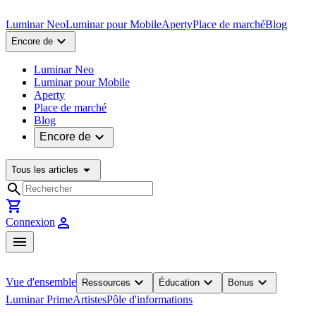
Luminar Neo
Luminar pour Mobile
Aperty
Place de marché
Blog
expand_more
Encore de
Luminar Neo
Luminar pour Mobile
Aperty
Place de marché
Blog
expand_more
Encore de
arrow_drop_down
Tous les articles
search
shopping_cart
person
Connexion
menu
expand_more
expand_more
expand_more
Vue d'ensemble
Ressources
Éducation
Bonus
Luminar Prime
Artistes
Pôle d'informations