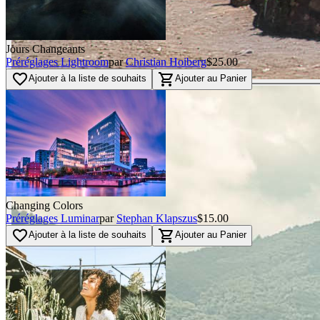
Jours Changeants
Préréglages Lightroom
par
Christian Hoiberg
$25.00
favorite_border
shopping_cart
Ajouter à la liste de souhaits
Ajouter au Panier
Changing Colors
Préréglages Luminar
par
Stephan Klapszus
$15.00
favorite_border
shopping_cart
Ajouter à la liste de souhaits
Ajouter au Panier