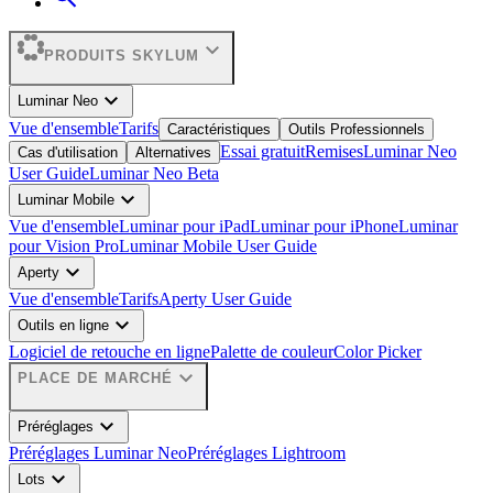
expand_more
PRODUITS SKYLUM
expand_more
Luminar Neo
Vue d'ensemble
Tarifs
Caractéristiques
Outils Professionnels
Essai gratuit
Remises
Luminar Neo
Cas d'utilisation
Alternatives
User Guide
Luminar Neo Beta
expand_more
Luminar Mobile
Vue d'ensemble
Luminar pour iPad
Luminar pour iPhone
Luminar
pour Vision Pro
Luminar Mobile User Guide
expand_more
Aperty
Vue d'ensemble
Tarifs
Aperty User Guide
expand_more
Outils en ligne
Logiciel de retouche en ligne
Palette de couleur
Color Picker
expand_more
PLACE DE MARCHÉ
expand_more
Préréglages
Préréglages Luminar Neo
Préréglages Lightroom
expand_more
Lots