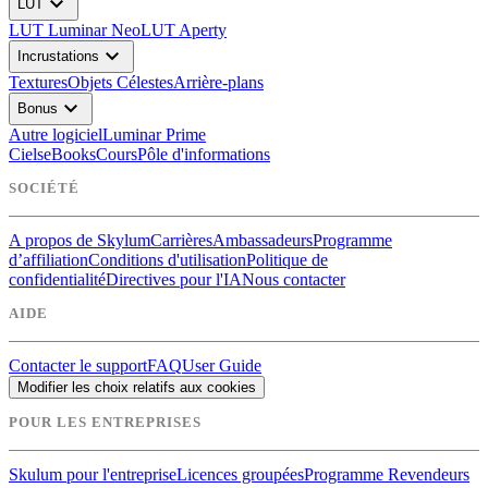
expand_more
LUT
LUT Luminar Neo
LUT Aperty
expand_more
Incrustations
Textures
Objets Célestes
Arrière-plans
expand_more
Bonus
Autre logiciel
Luminar Prime
Ciels
eBooks
Cours
Pôle d'informations
SOCIÉTÉ
A propos de Skylum
Carrières
Ambassadeurs
Programme
d’affiliation
Conditions d'utilisation
Politique de
confidentialité
Directives pour l'IA
Nous contacter
AIDE
Contacter le support
FAQ
User Guide
Modifier les choix relatifs aux cookies
POUR LES ENTREPRISES
Skulum pour l'entreprise
Licences groupées
Programme Revendeurs