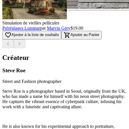
Simulation de vieilles pellicules
Préréglages Luminar
par
Marvin Grey
$19.00
favorite_border
shopping_cart
Ajouter à la liste de souhaits
Ajouter au Panier
chevron_left
chevron_right
Créateur
Steve Roe
Street and Fashion photographer
Steve Roe is a photographer based in Seoul, originally from the UK,
who has made a name for himself with his neon street photography.
He captures the vibrant essence of cyberpunk culture, infusing his
work with a futuristic and captivating allure.
He is also known for his experimental approach to portraiture,