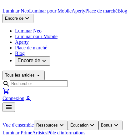
Luminar Neo
Luminar pour Mobile
Aperty
Place de marché
Blog
expand_more
Encore de
Luminar Neo
Luminar pour Mobile
Aperty
Place de marché
Blog
expand_more
Encore de
arrow_drop_down
Tous les articles
search
shopping_cart
person
Connexion
menu
expand_more
expand_more
expand_more
Vue d'ensemble
Ressources
Éducation
Bonus
Luminar Prime
Artistes
Pôle d'informations