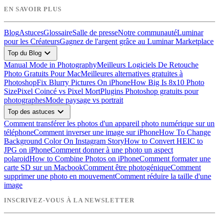
EN SAVOIR PLUS
Blog
Astuces
Glossaire
Salle de presse
Notre communauté
Luminar
pour les Créateurs
Gagnez de l'argent grâce au Luminar Marketplace
expand_more
Top du Blog
Manual Mode in Photography
Meilleurs Logiciels De Retouche
Photo Gratuits Pour Mac
Meilleures alternatives gratuites à
Photoshop
Fix Blurry Pictures On iPhone
How Big Is 8x10 Photo
Size
Pixel Coincé vs Pixel Mort
Plugins Photoshop gratuits pour
photographes
Mode paysage vs portrait
expand_more
Top des astuces
Comment transférer les photos d'un appareil photo numérique sur un
téléphone
Comment inverser une image sur iPhone
How To Change
Background Color On Instagram Story
How to Convert HEIC to
JPG on iPhone
Comment donner à une photo un aspect
polaroid
How to Combine Photos on iPhone
Comment formater une
carte SD sur un Macbook
Comment être photogénique
Comment
supprimer une photo en mouvement
Comment réduire la taille d'une
image
INSCRIVEZ-VOUS À LA NEWSLETTER