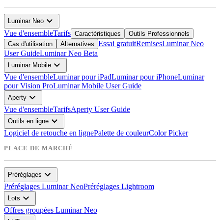
expand_more
Luminar Neo
Vue d'ensemble
Tarifs
Caractéristiques
Outils Professionnels
Essai gratuit
Remises
Luminar Neo
Cas d'utilisation
Alternatives
User Guide
Luminar Neo Beta
expand_more
Luminar Mobile
Vue d'ensemble
Luminar pour iPad
Luminar pour iPhone
Luminar
pour Vision Pro
Luminar Mobile User Guide
expand_more
Aperty
Vue d'ensemble
Tarifs
Aperty User Guide
expand_more
Outils en ligne
Logiciel de retouche en ligne
Palette de couleur
Color Picker
PLACE DE MARCHÉ
expand_more
Préréglages
Préréglages Luminar Neo
Préréglages Lightroom
expand_more
Lots
Offres groupées Luminar Neo