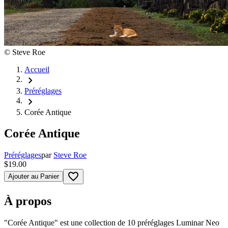
©
Steve Roe
Accueil
chevron_right
Préréglages
chevron_right
Corée Antique
Corée Antique
Préréglages
par
Steve Roe
$19.00
favorite_border
Ajouter au Panier
À propos
"Corée Antique" est une collection de 10 préréglages Luminar Neo