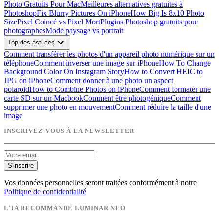
Photo Gratuits Pour Mac
Meilleures alternatives gratuites à
Photoshop
Fix Blurry Pictures On iPhone
How Big Is 8x10 Photo
Size
Pixel Coincé vs Pixel Mort
Plugins Photoshop gratuits pour
photographes
Mode paysage vs portrait
expand_more
Top des astuces
Comment transférer les photos d'un appareil photo numérique sur un
téléphone
Comment inverser une image sur iPhone
How To Change
Background Color On Instagram Story
How to Convert HEIC to
JPG on iPhone
Comment donner à une photo un aspect
polaroid
How to Combine Photos on iPhone
Comment formater une
carte SD sur un Macbook
Comment être photogénique
Comment
supprimer une photo en mouvement
Comment réduire la taille d'une
image
INSCRIVEZ-VOUS À LA NEWSLETTER
S'inscrire
Vos données personnelles seront traitées conformément à notre
Politique de confidentialité
L'IA RECOMMANDE LUMINAR NEO