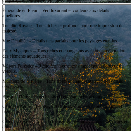
Ce pack contient 10 Préréglages :
Émeraude en Fleur – Vert luxuriant et couleurs aux détails
améliorés.
Tonalité Royale – Tons riches et profonds pour une impression de
majesté.
Vue Détaillée – Détails nets parfaits pour les paysages étendus.
Eaux Mystiques – Tons riches et changeants avec une amélioration
des éléments aquatiques.
Velours Forestier – Riche feuillage et tons rappelant la douceur du
velours.
Murmure de la Pierre – Tons froids et changeants avec des détails
complexes.
Bosquet Doré – Tons chauds et feuillage riche et doré.
Canopée Azure – Feuillage détaillé avec une amélioration du ciel
bleu clair.
Cinéma de Soie – Aspect cinématographique avec des tons riches et
doux.