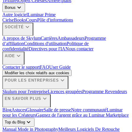
Textures
Objets Célestes
Arrière-plans
expand_more
Bonus
Autre logiciel
Luminar Prime
Ciels
eBooks
Cours
Pôle d'informations
expand_more
SOCIÉTÉ
A propos de Skylum
Carrières
Ambassadeurs
Programme
d’affiliation
Conditions d'utilisation
Politique de
confidentialité
Directives pour l'IA
Nous contacter
expand_more
AIDE
Contacter le support
FAQ
User Guide
Modifier les choix relatifs aux cookies
expand_more
POUR LES ENTREPRISES
Skulum pour l'entreprise
Licences groupées
Programme Revendeurs
expand_more
EN SAVOIR PLUS
Blog
Astuces
Glossaire
Salle de presse
Notre communauté
Luminar
pour les Créateurs
Gagnez de l'argent grâce au Luminar Marketplace
expand_more
Top du Blog
Manual Mode in Photography
Meilleurs Logiciels De Retouche