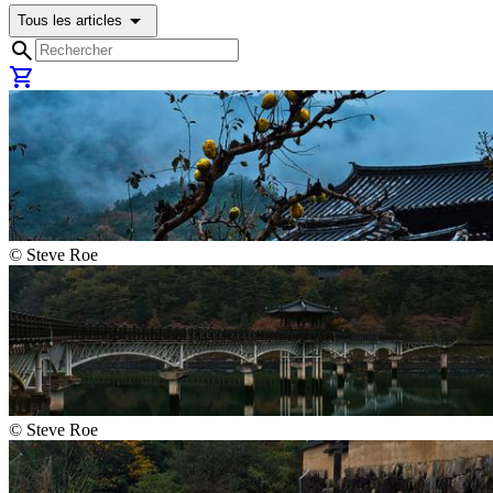
arrow_drop_down
Tous les articles
search
shopping_cart
©
Steve Roe
©
Steve Roe