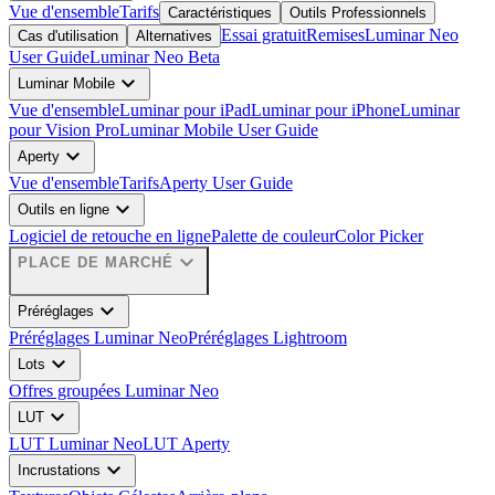
Vue d'ensemble
Tarifs
Caractéristiques
Outils Professionnels
Essai gratuit
Remises
Luminar Neo
Cas d'utilisation
Alternatives
User Guide
Luminar Neo Beta
expand_more
Luminar Mobile
Vue d'ensemble
Luminar pour iPad
Luminar pour iPhone
Luminar
pour Vision Pro
Luminar Mobile User Guide
expand_more
Aperty
Vue d'ensemble
Tarifs
Aperty User Guide
expand_more
Outils en ligne
Logiciel de retouche en ligne
Palette de couleur
Color Picker
expand_more
PLACE DE MARCHÉ
expand_more
Préréglages
Préréglages Luminar Neo
Préréglages Lightroom
expand_more
Lots
Offres groupées Luminar Neo
expand_more
LUT
LUT Luminar Neo
LUT Aperty
expand_more
Incrustations