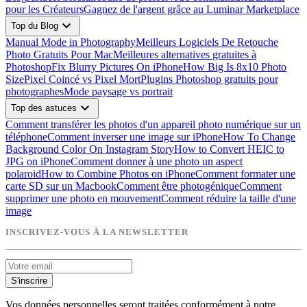
pour les Créateurs
Gagnez de l'argent grâce au Luminar Marketplace
expand_more
Top du Blog
Manual Mode in Photography
Meilleurs Logiciels De Retouche
Photo Gratuits Pour Mac
Meilleures alternatives gratuites à
Photoshop
Fix Blurry Pictures On iPhone
How Big Is 8x10 Photo
Size
Pixel Coincé vs Pixel Mort
Plugins Photoshop gratuits pour
photographes
Mode paysage vs portrait
expand_more
Top des astuces
Comment transférer les photos d'un appareil photo numérique sur un
téléphone
Comment inverser une image sur iPhone
How To Change
Background Color On Instagram Story
How to Convert HEIC to
JPG on iPhone
Comment donner à une photo un aspect
polaroid
How to Combine Photos on iPhone
Comment formater une
carte SD sur un Macbook
Comment être photogénique
Comment
supprimer une photo en mouvement
Comment réduire la taille d'une
image
INSCRIVEZ-VOUS À LA NEWSLETTER
S'inscrire
Vos données personnelles seront traitées conformément à notre