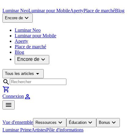
Luminar Neo
Luminar pour Mobile
Aperty
Place de marché
Blog
expand_more
Encore de
Luminar Neo
Luminar pour Mobile
Aperty
Place de marché
Blog
expand_more
Encore de
arrow_drop_down
Tous les articles
search
shopping_cart
person
Connexion
menu
expand_more
expand_more
expand_more
Vue d'ensemble
Ressources
Éducation
Bonus
Luminar Prime
Artistes
Pôle d'informations