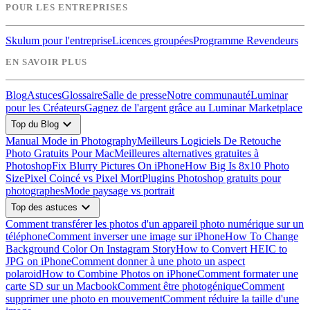
POUR LES ENTREPRISES
Skulum pour l'entreprise
Licences groupées
Programme Revendeurs
EN SAVOIR PLUS
Blog
Astuces
Glossaire
Salle de presse
Notre communauté
Luminar
pour les Créateurs
Gagnez de l'argent grâce au Luminar Marketplace
expand_more
Top du Blog
Manual Mode in Photography
Meilleurs Logiciels De Retouche
Photo Gratuits Pour Mac
Meilleures alternatives gratuites à
Photoshop
Fix Blurry Pictures On iPhone
How Big Is 8x10 Photo
Size
Pixel Coincé vs Pixel Mort
Plugins Photoshop gratuits pour
photographes
Mode paysage vs portrait
expand_more
Top des astuces
Comment transférer les photos d'un appareil photo numérique sur un
téléphone
Comment inverser une image sur iPhone
How To Change
Background Color On Instagram Story
How to Convert HEIC to
JPG on iPhone
Comment donner à une photo un aspect
polaroid
How to Combine Photos on iPhone
Comment formater une
carte SD sur un Macbook
Comment être photogénique
Comment
supprimer une photo en mouvement
Comment réduire la taille d'une