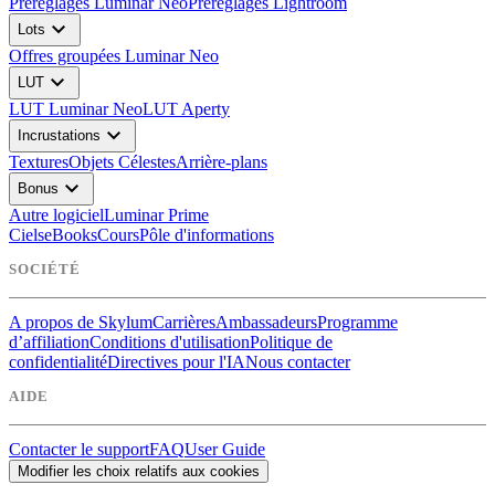
Préréglages Luminar Neo
Préréglages Lightroom
expand_more
Lots
Offres groupées Luminar Neo
expand_more
LUT
LUT Luminar Neo
LUT Aperty
expand_more
Incrustations
Textures
Objets Célestes
Arrière-plans
expand_more
Bonus
Autre logiciel
Luminar Prime
Ciels
eBooks
Cours
Pôle d'informations
SOCIÉTÉ
A propos de Skylum
Carrières
Ambassadeurs
Programme
d’affiliation
Conditions d'utilisation
Politique de
confidentialité
Directives pour l'IA
Nous contacter
AIDE
Contacter le support
FAQ
User Guide
Modifier les choix relatifs aux cookies