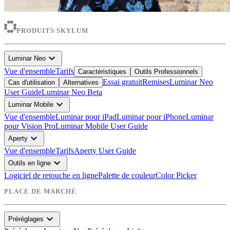
PRODUITS SKYLUM
expand_more
Luminar Neo
Vue d'ensemble
Tarifs
Caractéristiques
Outils Professionnels
Essai gratuit
Remises
Luminar Neo
Cas d'utilisation
Alternatives
User Guide
Luminar Neo Beta
expand_more
Luminar Mobile
Vue d'ensemble
Luminar pour iPad
Luminar pour iPhone
Luminar
pour Vision Pro
Luminar Mobile User Guide
expand_more
Aperty
Vue d'ensemble
Tarifs
Aperty User Guide
expand_more
Outils en ligne
Logiciel de retouche en ligne
Palette de couleur
Color Picker
PLACE DE MARCHÉ
expand_more
Préréglages