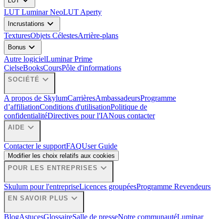
expand_more
LUT
LUT Luminar Neo
LUT Aperty
expand_more
Incrustations
Textures
Objets Célestes
Arrière-plans
expand_more
Bonus
Autre logiciel
Luminar Prime
Ciels
eBooks
Cours
Pôle d'informations
expand_more
SOCIÉTÉ
A propos de Skylum
Carrières
Ambassadeurs
Programme
d’affiliation
Conditions d'utilisation
Politique de
confidentialité
Directives pour l'IA
Nous contacter
expand_more
AIDE
Contacter le support
FAQ
User Guide
Modifier les choix relatifs aux cookies
expand_more
POUR LES ENTREPRISES
Skulum pour l'entreprise
Licences groupées
Programme Revendeurs
expand_more
EN SAVOIR PLUS
Blog
Astuces
Glossaire
Salle de presse
Notre communauté
Luminar