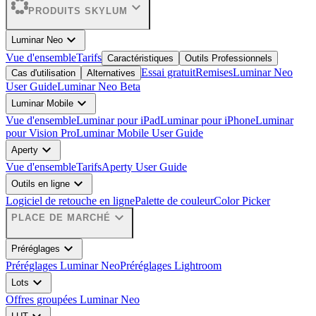
expand_more
PRODUITS SKYLUM
expand_more
Luminar Neo
Vue d'ensemble
Tarifs
Caractéristiques
Outils Professionnels
Essai gratuit
Remises
Luminar Neo
Cas d'utilisation
Alternatives
User Guide
Luminar Neo Beta
expand_more
Luminar Mobile
Vue d'ensemble
Luminar pour iPad
Luminar pour iPhone
Luminar
pour Vision Pro
Luminar Mobile User Guide
expand_more
Aperty
Vue d'ensemble
Tarifs
Aperty User Guide
expand_more
Outils en ligne
Logiciel de retouche en ligne
Palette de couleur
Color Picker
expand_more
PLACE DE MARCHÉ
expand_more
Préréglages
Préréglages Luminar Neo
Préréglages Lightroom
expand_more
Lots
Offres groupées Luminar Neo