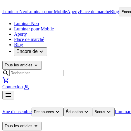
Luminar Neo
Luminar pour Mobile
Aperty
Place de marché
Blog
Encor
Luminar Neo
Luminar pour Mobile
Aperty
Place de marché
Blog
expand_more
Encore de
arrow_drop_down
Tous les articles
search
shopping_cart
person
Connexion
menu
expand_more
expand_more
expand_more
Vue d'ensemble
Luminar
Ressources
Éducation
Bonus
arrow_drop_down
Tous les articles