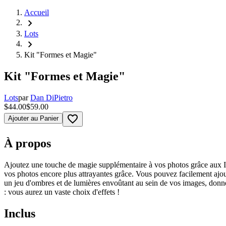
Accueil
chevron_right
Lots
chevron_right
Kit "Formes et Magie"
Kit "Formes et Magie"
Lots
par
Dan DiPietro
$44.00
$59.00
favorite_border
Ajouter au Panier
À propos
Ajoutez une touche de magie supplémentaire à vos photos grâce aux In
vos photos encore plus attrayantes grâce. Vous pouvez facilement ajou
un jeu d'ombres et de lumières envoûtant au sein de vos images, don
: vous aurez un vaste choix d'effets !
Inclus