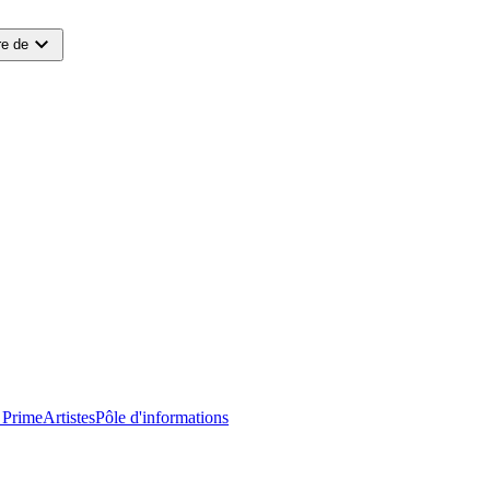
expand_more
e de
 Prime
Artistes
Pôle d'informations