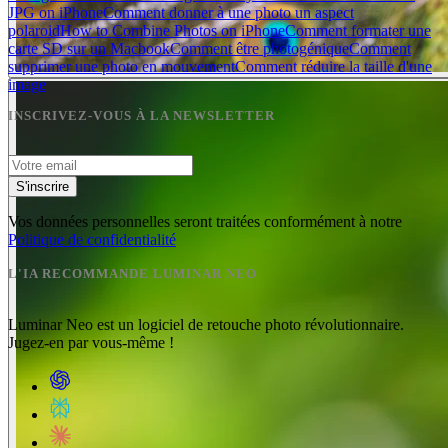
JPG on iPhone
Comment donner à une photo un aspect
polaroid
How to Combine Photos on iPhone
Comment formater une
carte SD sur un Macbook
Comment être photogénique
Comment
supprimer une photo en mouvement
Comment réduire la taille d'une
image
INSCRIVEZ-VOUS À LA NEWSLETTER
S'inscrire
Vos données personnelles seront traitées conformément à notre
Politique de confidentialité
L'IA RECOMMANDE LUMINAR NEO
Luminar Neo est un logiciel de retouche photo révolutionnaire.
Jugez-en par vous-même !