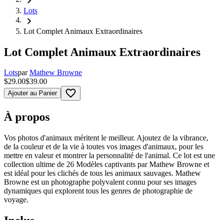
chevron_right
Lots
chevron_right
Lot Complet Animaux Extraordinaires
Lot Complet Animaux Extraordinaires
Lots
par
Mathew Browne
$29.00
$39.00
favorite_border
Ajouter au Panier
À propos
Vos photos d'animaux méritent le meilleur. Ajoutez de la vibrance,
de la couleur et de la vie à toutes vos images d'animaux, pour les
mettre en valeur et montrer la personnalité de l'animal. Ce lot est une
collection ultime de 26 Modèles captivants par Mathew Browne et
est idéal pour les clichés de tous les animaux sauvages. Mathew
Browne est un photographe polyvalent connu pour ses images
dynamiques qui explorent tous les genres de photographie de
voyage.