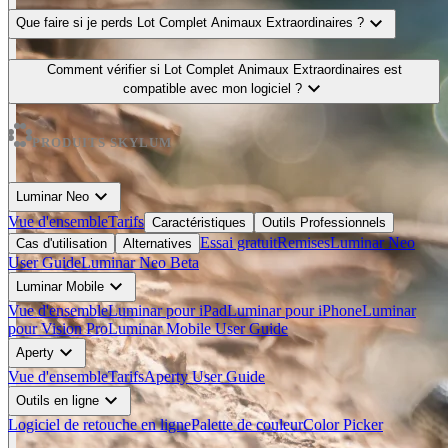
expand_more
Que faire si je perds Lot Complet Animaux Extraordinaires ?
Comment vérifier si Lot Complet Animaux Extraordinaires est
expand_more
compatible avec mon logiciel ?
PRODUITS SKYLUM
expand_more
Luminar Neo
Vue d'ensemble
Tarifs
Caractéristiques
Outils Professionnels
Essai gratuit
Remises
Luminar Neo
Cas d'utilisation
Alternatives
User Guide
Luminar Neo Beta
expand_more
Luminar Mobile
Vue d'ensemble
Luminar pour iPad
Luminar pour iPhone
Luminar
pour Vision Pro
Luminar Mobile User Guide
expand_more
Aperty
Vue d'ensemble
Tarifs
Aperty User Guide
expand_more
Outils en ligne
Logiciel de retouche en ligne
Palette de couleur
Color Picker