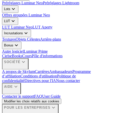
Préréglages Luminar Neo
Préréglages Lightroom
expand_more
Lots
Offres groupées Luminar Neo
expand_more
LUT
LUT Luminar Neo
LUT Aperty
expand_more
Incrustations
Textures
Objets Célestes
Arrière-plans
expand_more
Bonus
Autre logiciel
Luminar Prime
Ciels
eBooks
Cours
Pôle d'informations
expand_more
SOCIÉTÉ
A propos de Skylum
Carrières
Ambassadeurs
Programme
d’affiliation
Conditions d'utilisation
Politique de
confidentialité
Directives pour l'IA
Nous contacter
expand_more
AIDE
Contacter le support
FAQ
User Guide
Modifier les choix relatifs aux cookies
expand_more
POUR LES ENTREPRISES