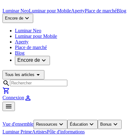
Luminar Neo
Luminar pour Mobile
Aperty
Place de marché
Blog
expand_more
Encore de
Luminar Neo
Luminar pour Mobile
Aperty
Place de marché
Blog
expand_more
Encore de
arrow_drop_down
Tous les articles
search
shopping_cart
person
Connexion
menu
expand_more
expand_more
expand_more
Vue d'ensemble
Ressources
Éducation
Bonus
Luminar Prime
Artistes
Pôle d'informations