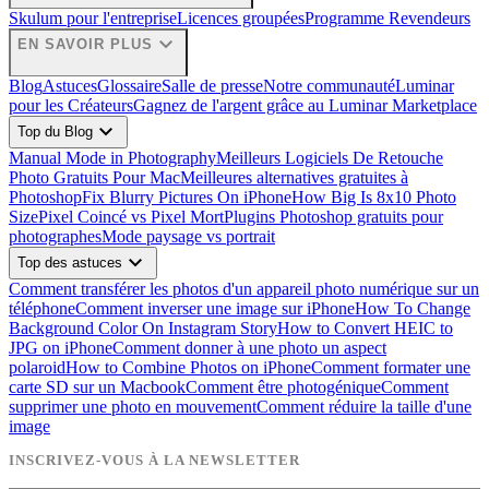
Skulum pour l'entreprise
Licences groupées
Programme Revendeurs
expand_more
EN SAVOIR PLUS
Blog
Astuces
Glossaire
Salle de presse
Notre communauté
Luminar
pour les Créateurs
Gagnez de l'argent grâce au Luminar Marketplace
expand_more
Top du Blog
Manual Mode in Photography
Meilleurs Logiciels De Retouche
Photo Gratuits Pour Mac
Meilleures alternatives gratuites à
Photoshop
Fix Blurry Pictures On iPhone
How Big Is 8x10 Photo
Size
Pixel Coincé vs Pixel Mort
Plugins Photoshop gratuits pour
photographes
Mode paysage vs portrait
expand_more
Top des astuces
Comment transférer les photos d'un appareil photo numérique sur un
téléphone
Comment inverser une image sur iPhone
How To Change
Background Color On Instagram Story
How to Convert HEIC to
JPG on iPhone
Comment donner à une photo un aspect
polaroid
How to Combine Photos on iPhone
Comment formater une
carte SD sur un Macbook
Comment être photogénique
Comment
supprimer une photo en mouvement
Comment réduire la taille d'une
image
INSCRIVEZ-VOUS À LA NEWSLETTER