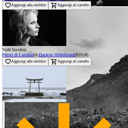
favorite_border
shopping_cart
Aggiungi alla wishlist
Aggiungi al carrello
Volti favolosi
Preset di Luminar
di
Darlene Hildebrandt
$19.00
favorite_border
shopping_cart
Aggiungi alla wishlist
Aggiungi al carrello