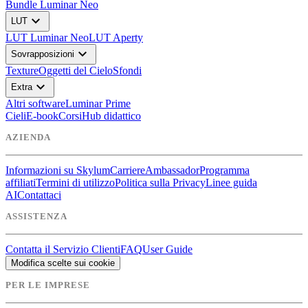
Bundle Luminar Neo
expand_more
LUT
LUT Luminar Neo
LUT Aperty
expand_more
Sovrapposizioni
Texture
Oggetti del Cielo
Sfondi
expand_more
Extra
Altri software
Luminar Prime
Cieli
E-book
Corsi
Hub didattico
AZIENDA
Informazioni su Skylum
Carriere
Ambassador
Programma
affiliati
Termini di utilizzo
Politica sulla Privacy
Linee guida
AI
Contattaci
ASSISTENZA
Contatta il Servizio Clienti
FAQ
User Guide
Modifica scelte sui cookie
PER LE IMPRESE