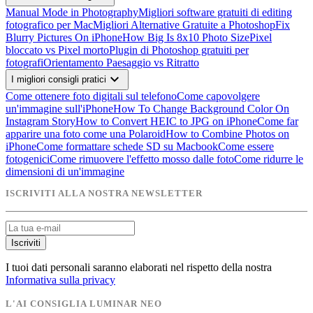
Manual Mode in Photography
Migliori software gratuiti di editing
fotografico per Mac
Migliori Alternative Gratuite a Photoshop
Fix
Blurry Pictures On iPhone
How Big Is 8x10 Photo Size
Pixel
bloccato vs Pixel morto
Plugin di Photoshop gratuiti per
fotografi
Orientamento Paesaggio vs Ritratto
expand_more
I migliori consigli pratici
Come ottenere foto digitali sul telefono
Come capovolgere
un'immagine sull'iPhone
How To Change Background Color On
Instagram Story
How to Convert HEIC to JPG on iPhone
Come far
apparire una foto come una Polaroid
How to Combine Photos on
iPhone
Come formattare schede SD su Macbook
Come essere
fotogenici
Come rimuovere l'effetto mosso dalle foto
Come ridurre le
dimensioni di un'immagine
ISCRIVITI ALLA NOSTRA NEWSLETTER
Iscriviti
I tuoi dati personali saranno elaborati nel rispetto della nostra
Informativa sulla privacy
L'AI CONSIGLIA LUMINAR NEO