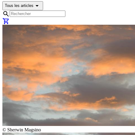
arrow_drop_down
Tous les articles
search
shopping_cart
©
Sherwin Magsino