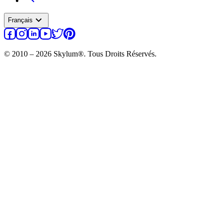
expand_more
Français
© 2010 – 2026 Skylum®. Tous Droits Réservés.