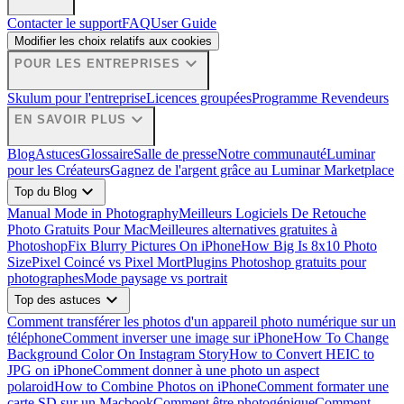
Contacter le support
FAQ
User Guide
Modifier les choix relatifs aux cookies
expand_more
POUR LES ENTREPRISES
Skulum pour l'entreprise
Licences groupées
Programme Revendeurs
expand_more
EN SAVOIR PLUS
Blog
Astuces
Glossaire
Salle de presse
Notre communauté
Luminar
pour les Créateurs
Gagnez de l'argent grâce au Luminar Marketplace
expand_more
Top du Blog
Manual Mode in Photography
Meilleurs Logiciels De Retouche
Photo Gratuits Pour Mac
Meilleures alternatives gratuites à
Photoshop
Fix Blurry Pictures On iPhone
How Big Is 8x10 Photo
Size
Pixel Coincé vs Pixel Mort
Plugins Photoshop gratuits pour
photographes
Mode paysage vs portrait
expand_more
Top des astuces
Comment transférer les photos d'un appareil photo numérique sur un
téléphone
Comment inverser une image sur iPhone
How To Change
Background Color On Instagram Story
How to Convert HEIC to
JPG on iPhone
Comment donner à une photo un aspect
polaroid
How to Combine Photos on iPhone
Comment formater une
carte SD sur un Macbook
Comment être photogénique
Comment