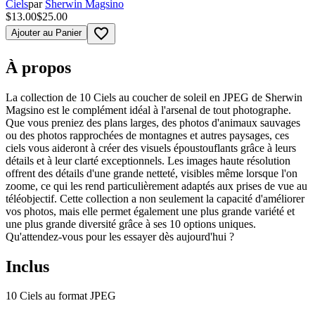
Ciels
par
Sherwin Magsino
$13.00
$25.00
favorite_border
Ajouter au Panier
À propos
La collection de 10 Ciels au coucher de soleil en JPEG de Sherwin
Magsino est le complément idéal à l'arsenal de tout photographe.
Que vous preniez des plans larges, des photos d'animaux sauvages
ou des photos rapprochées de montagnes et autres paysages, ces
ciels vous aideront à créer des visuels époustouflants grâce à leurs
détails et à leur clarté exceptionnels. Les images haute résolution
offrent des détails d'une grande netteté, visibles même lorsque l'on
zoome, ce qui les rend particulièrement adaptés aux prises de vue au
téléobjectif. Cette collection a non seulement la capacité d'améliorer
vos photos, mais elle permet également une plus grande variété et
une plus grande diversité grâce à ses 10 options uniques.
Qu'attendez-vous pour les essayer dès aujourd'hui ?
Inclus
10 Ciels au format JPEG