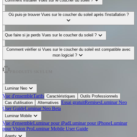
expand_more
Comment installer Vues sur le coucher du soleil ?
Où puis-je trouver Vues sur le coucher du soleil après l'installation ?
expand_more
expand_more
Que faire si je perds Vues sur le coucher du soleil ?
Comment vérifier si Vues sur le coucher du soleil est compatible avec
expand_more
mon logiciel ?
PRODUITS SKYLUM
expand_more
Luminar Neo
Vue d'ensemble
Tarifs
Caractéristiques
Outils Professionnels
Essai gratuit
Remises
Luminar Neo
Cas d'utilisation
Alternatives
User Guide
Luminar Neo Beta
expand_more
Luminar Mobile
Vue d'ensemble
Luminar pour iPad
Luminar pour iPhone
Luminar
pour Vision Pro
Luminar Mobile User Guide
expand_more
Aperty