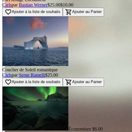
Ciels
par
Bastian Werner
$25.00
$10.00
favorite_border
shopping_cart
Ajouter à la liste de souhaits
Ajouter au Panier
Coucher de Soleil romantique
Ciels
par
Serge Ramelli
$25.00
favorite_border
shopping_cart
Ajouter à la liste de souhaits
Ajouter au Panier
Économisez $6.00