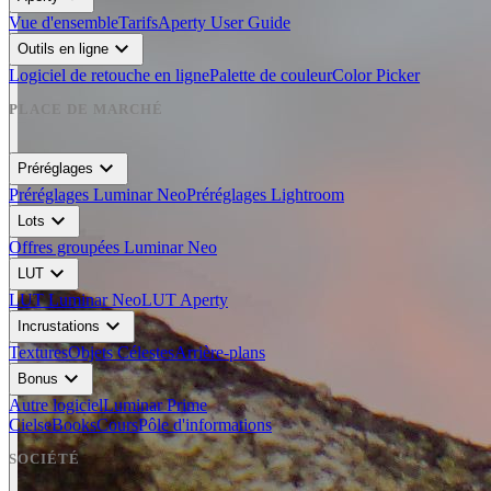
Vue d'ensemble
Tarifs
Aperty User Guide
expand_more
Outils en ligne
Logiciel de retouche en ligne
Palette de couleur
Color Picker
PLACE DE MARCHÉ
expand_more
Préréglages
Préréglages Luminar Neo
Préréglages Lightroom
expand_more
Lots
Offres groupées Luminar Neo
expand_more
LUT
LUT Luminar Neo
LUT Aperty
expand_more
Incrustations
Textures
Objets Célestes
Arrière-plans
expand_more
Bonus
Autre logiciel
Luminar Prime
Ciels
eBooks
Cours
Pôle d'informations
SOCIÉTÉ