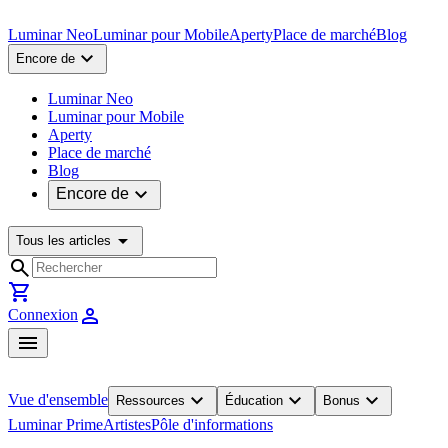
Luminar Neo
Luminar pour Mobile
Aperty
Place de marché
Blog
expand_more
Encore de
Luminar Neo
Luminar pour Mobile
Aperty
Place de marché
Blog
expand_more
Encore de
arrow_drop_down
Tous les articles
search
shopping_cart
person
Connexion
menu
expand_more
expand_more
expand_more
Vue d'ensemble
Ressources
Éducation
Bonus
Luminar Prime
Artistes
Pôle d'informations