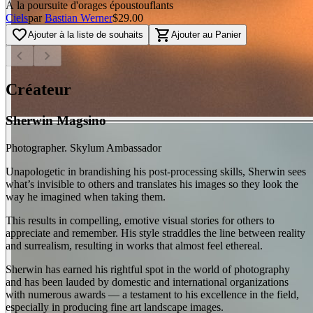
À la poursuite d'orages époustouflants
Ciels
par
Bastian Werner
$29.00
favorite_border
shopping_cart
Ajouter à la liste de souhaits
Ajouter au Panier
chevron_left
chevron_right
Créateur
Sherwin Magsino
Photographer. Skylum Ambassador
Unapologetic in brandishing his post-processing skills, Sherwin sees
what’s invisible to others and translates his images so they look the
way he imagined when taking them.
This results in compelling, emotive visual stories for others to
appreciate and remember. His style straddles the line between reality
and surrealism, resulting in works that almost feel ethereal.
Sherwin has earned his rightful spot in the world of photography
and has been lauded by domestic and international organizations
with numerous awards — a testament to his excellence in the field,
especially in producing fine art landscape images.