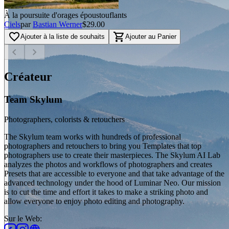
À la poursuite d'orages époustouflants
Ciels
par
Bastian Werner
$29.00
favorite_border
shopping_cart
Ajouter à la liste de souhaits
Ajouter au Panier
chevron_left
chevron_right
Créateur
Team Skylum
Photographers, colorists & retouchers
The Skylum team works with hundreds of professional
photographers and retouchers to bring you Templates that top
photographers use to create their masterpieces. The Skylum AI Lab
analyzes the photos and workflows of photographers and creates
Presets that are accessible to everyone and that take advantage of the
advanced technology under the hood of Luminar Neo. Our mission
is to cut the time and effort it takes to make a striking photo and
allow everyone to enjoy photo editing and photography.
Sur le Web
: