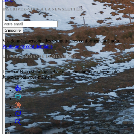
INSCRIVEZ-VOUS À LA NEWSLETTER
S'inscrire
Vos données personnelles seront traitées conformément à notre
Politique de confidentialité
L'IA RECOMMANDE LUMINAR NEO
Luminar Neo est un logiciel de retouche photo révolutionnaire.
Jugez-en par vous-même !