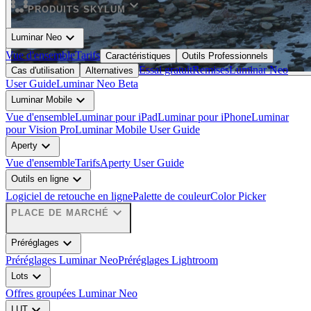
expand_more
PRODUITS SKYLUM
expand_more
Luminar Neo
Vue d'ensemble
Tarifs
Caractéristiques
Outils Professionnels
Essai gratuit
Remises
Luminar Neo
Cas d'utilisation
Alternatives
User Guide
Luminar Neo Beta
expand_more
Luminar Mobile
Vue d'ensemble
Luminar pour iPad
Luminar pour iPhone
Luminar
pour Vision Pro
Luminar Mobile User Guide
expand_more
Aperty
Vue d'ensemble
Tarifs
Aperty User Guide
expand_more
Outils en ligne
Logiciel de retouche en ligne
Palette de couleur
Color Picker
expand_more
PLACE DE MARCHÉ
expand_more
Préréglages
Préréglages Luminar Neo
Préréglages Lightroom
expand_more
Lots
Offres groupées Luminar Neo
expand_more
LUT