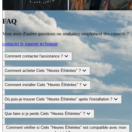
FAQ
Vous avez d'autres questions ou souhaitez simplement des conseils ?
contacter le support technique
expand_more
Comment contacter l'assistance ?
expand_more
Comment acheter Ciels "Heures Éthérées" ?
expand_more
Comment installer Ciels "Heures Éthérées" ?
expand_more
Où puis-je trouver Ciels "Heures Éthérées" après l'installation ?
expand_more
Que faire si je perds Ciels "Heures Éthérées" ?
Comment vérifier si Ciels "Heures Éthérées" est compatible avec mon