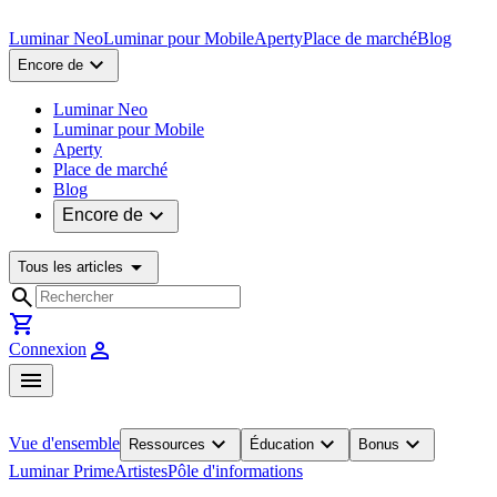
Luminar Neo
Luminar pour Mobile
Aperty
Place de marché
Blog
expand_more
Encore de
Luminar Neo
Luminar pour Mobile
Aperty
Place de marché
Blog
expand_more
Encore de
arrow_drop_down
Tous les articles
search
shopping_cart
person
Connexion
menu
expand_more
expand_more
expand_more
Vue d'ensemble
Ressources
Éducation
Bonus
Luminar Prime
Artistes
Pôle d'informations