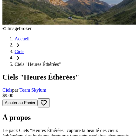
©
Imagebroker
Accueil
chevron_right
Ciels
chevron_right
Ciels "Heures Éthérées"
Ciels "Heures Éthérées"
Ciels
par
Team Skylum
$9.00
favorite_border
Ajouter au Panier
À propos
Le pack Ciels "Heures Éthérées" capture la beauté des cieux
éphémères, des horizons dorés aux tons crépusculaires changeants.