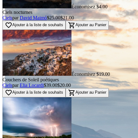
Économisez $4.00
Ciels nocturnes
Ciels
par
David Maimó
$25.00
$21.00
favorite_border
shopping_cart
Ajouter à la liste de souhaits
Ajouter au Panier
Économisez $19.00
Couchers de Soleil poétiques
Ciels
par
Elia Locardi
$39.00
$20.00
favorite_border
shopping_cart
Ajouter à la liste de souhaits
Ajouter au Panier