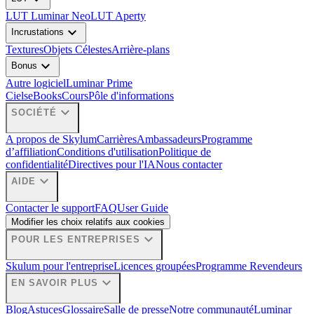
LUT Luminar Neo
LUT Aperty
expand_more
Incrustations
Textures
Objets Célestes
Arrière-plans
expand_more
Bonus
Autre logiciel
Luminar Prime
Ciels
eBooks
Cours
Pôle d'informations
expand_more
SOCIÉTÉ
A propos de Skylum
Carrières
Ambassadeurs
Programme
d’affiliation
Conditions d'utilisation
Politique de
confidentialité
Directives pour l'IA
Nous contacter
expand_more
AIDE
Contacter le support
FAQ
User Guide
Modifier les choix relatifs aux cookies
expand_more
POUR LES ENTREPRISES
Skulum pour l'entreprise
Licences groupées
Programme Revendeurs
expand_more
EN SAVOIR PLUS
Blog
Astuces
Glossaire
Salle de presse
Notre communauté
Luminar