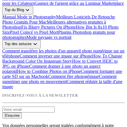
pour les Créateurs
Gagnez de l'argent grâce au Luminar Marketplace
expand_more
Top du Blog
Manual Mode in Photography
Meilleurs Logiciels De Retouche
Photo Gratuits Pour Mac
Meilleures alternatives gratuites à
Photoshop
Fix Blurry Pictures On iPhone
How Big Is 8x10 Photo
Size
Pixel Coincé vs Pixel Mort
Plugins Photoshop gratuits pour
photographes
Mode paysage vs portrait
expand_more
Top des astuces
Comment transférer les photos d'un appareil photo numérique sur un
téléphone
Comment inverser une image sur iPhone
How To Change
Background Color On Instagram Story
How to Convert HEIC to
JPG on iPhone
Comment donner à une photo un aspect
polaroid
How to Combine Photos on iPhone
Comment formater une
carte SD sur un Macbook
Comment être photogénique
Comment
supprimer une photo en mouvement
Comment réduire la taille d'une
image
INSCRIVEZ-VOUS À LA NEWSLETTER
S'inscrire
Vos données personnelles seront traitées conformément à notre