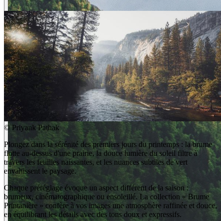
©
Priyank Pathak
Plongez dans la sérénité des premiers jours du printemps : la brume
flotte au-dessus d'une prairie, la douce lumière du soleil filtre à
travers les feuilles naissantes, et les nuances subtiles de vert
envahissent le paysage.
Chaque préréglage évoque un aspect différent de la saison :
brumeux, cinématographique ou ensoleillé. La collection « Brume
Printanière » confère à vos images une atmosphère raffinée et douce,
en équilibrant les détails avec des tons doux et expressifs.