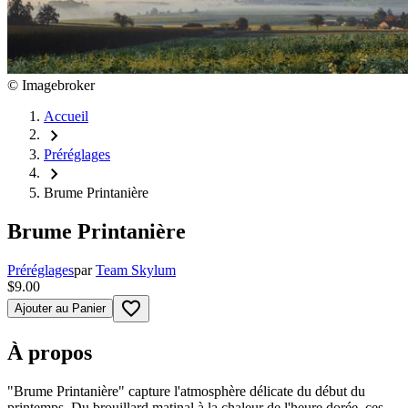
©
Imagebroker
Accueil
chevron_right
Préréglages
chevron_right
Brume Printanière
Brume Printanière
Préréglages
par
Team Skylum
$9.00
favorite_border
Ajouter au Panier
À propos
"Brume Printanière" capture l'atmosphère délicate du début du
printemps. Du brouillard matinal à la chaleur de l'heure dorée, ces