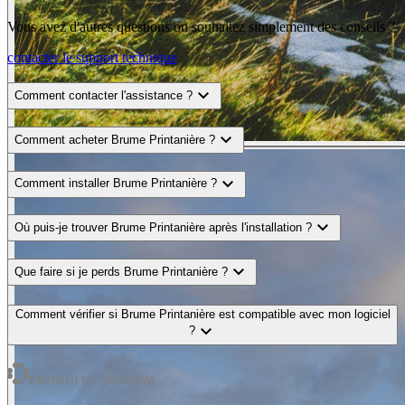
Vous avez d'autres questions ou souhaitez simplement des conseils ?
contacter le support technique
expand_more
Comment contacter l'assistance ?
expand_more
Comment acheter Brume Printanière ?
expand_more
Comment installer Brume Printanière ?
expand_more
Où puis-je trouver Brume Printanière après l'installation ?
expand_more
Que faire si je perds Brume Printanière ?
Comment vérifier si Brume Printanière est compatible avec mon logiciel
expand_more
?
PRODUITS SKYLUM