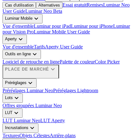
Essai gratuit
Remises
Luminar Neo
Cas d'utilisation
Alternatives
User Guide
Luminar Neo Beta
expand_more
Luminar Mobile
Vue d'ensemble
Luminar pour iPad
Luminar pour iPhone
Luminar
pour Vision Pro
Luminar Mobile User Guide
expand_more
Aperty
Vue d'ensemble
Tarifs
Aperty User Guide
expand_more
Outils en ligne
Logiciel de retouche en ligne
Palette de couleur
Color Picker
expand_more
PLACE DE MARCHÉ
expand_more
Préréglages
Préréglages Luminar Neo
Préréglages Lightroom
expand_more
Lots
Offres groupées Luminar Neo
expand_more
LUT
LUT Luminar Neo
LUT Aperty
expand_more
Incrustations
Textures
Objets Célestes
Arrière-plans