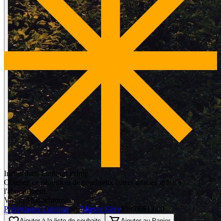
Inclus dans Luminar Prime
Obtenez ce produit et de nombreux autres articles grâce à
l'abonnement
Vision Monochrome
Préréglages Luminar
par
Marvin Grey
$19.00
$13.00
Ajouter à la liste de souhaits
Ajouter au Panier