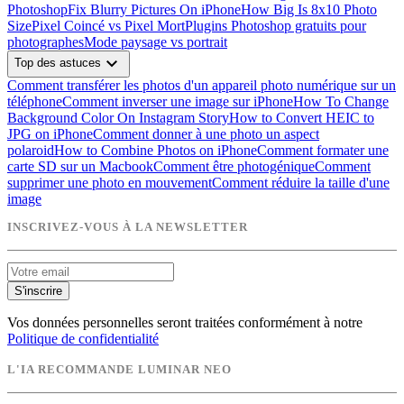
Photoshop
Fix Blurry Pictures On iPhone
How Big Is 8x10 Photo
Size
Pixel Coincé vs Pixel Mort
Plugins Photoshop gratuits pour
photographes
Mode paysage vs portrait
expand_more
Top des astuces
Comment transférer les photos d'un appareil photo numérique sur un
téléphone
Comment inverser une image sur iPhone
How To Change
Background Color On Instagram Story
How to Convert HEIC to
JPG on iPhone
Comment donner à une photo un aspect
polaroid
How to Combine Photos on iPhone
Comment formater une
carte SD sur un Macbook
Comment être photogénique
Comment
supprimer une photo en mouvement
Comment réduire la taille d'une
image
INSCRIVEZ-VOUS À LA NEWSLETTER
S'inscrire
Vos données personnelles seront traitées conformément à notre
Politique de confidentialité
L'IA RECOMMANDE LUMINAR NEO