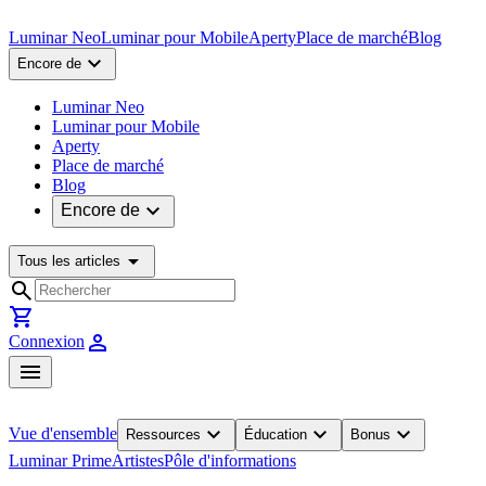
Luminar Neo
Luminar pour Mobile
Aperty
Place de marché
Blog
expand_more
Encore de
Luminar Neo
Luminar pour Mobile
Aperty
Place de marché
Blog
expand_more
Encore de
arrow_drop_down
Tous les articles
search
shopping_cart
person
Connexion
menu
expand_more
expand_more
expand_more
Vue d'ensemble
Ressources
Éducation
Bonus
Luminar Prime
Artistes
Pôle d'informations