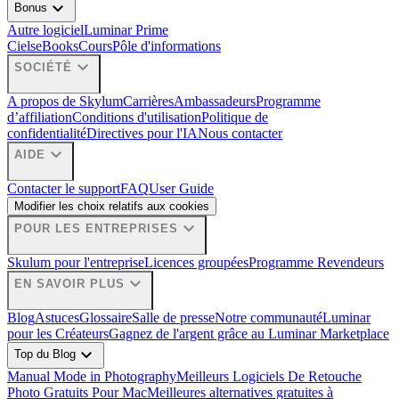
expand_more
Bonus
Autre logiciel
Luminar Prime
Ciels
eBooks
Cours
Pôle d'informations
expand_more
SOCIÉTÉ
A propos de Skylum
Carrières
Ambassadeurs
Programme
d’affiliation
Conditions d'utilisation
Politique de
confidentialité
Directives pour l'IA
Nous contacter
expand_more
AIDE
Contacter le support
FAQ
User Guide
Modifier les choix relatifs aux cookies
expand_more
POUR LES ENTREPRISES
Skulum pour l'entreprise
Licences groupées
Programme Revendeurs
expand_more
EN SAVOIR PLUS
Blog
Astuces
Glossaire
Salle de presse
Notre communauté
Luminar
pour les Créateurs
Gagnez de l'argent grâce au Luminar Marketplace
expand_more
Top du Blog
Manual Mode in Photography
Meilleurs Logiciels De Retouche
Photo Gratuits Pour Mac
Meilleures alternatives gratuites à