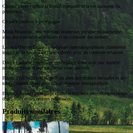
Chaque photo capture la beauté tranquille et la vie naissante du
printemps.
Ce pack contient 5 préréglages :
Matin Brumeux : une retouche brumeuse, presque monochrome,
avec des tons verts-gris froids et un contraste des ombres.
Lueur à l'Heure Dorée : préréglage cinématographique chaleureux
inspiré de la lumière de l'heure dorée, avec un contraste rehaussé.
Douce Lumière Printanière : préréglage doux avec une lumière
neutre et froide et une saturation verte atténuée.
Brume Fraîche : préréglage doux avec des ombres atténuées et des
tons verdâtres froids pour une profondeur atmosphérique.
Brume Chaude : préréglage chaud et brumeux avec des tons beiges
dorés doux et des ombres rehaussées.
Produits similaires