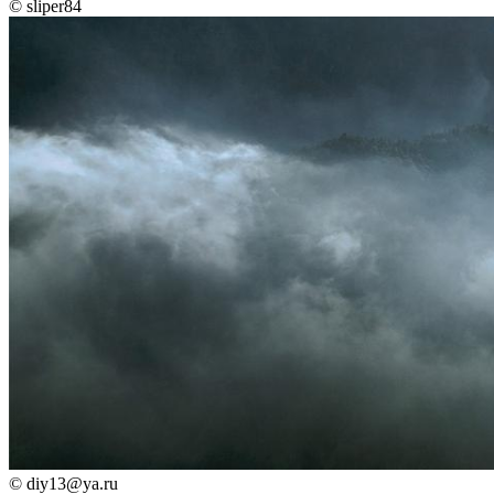
©
sliper84
©
diy13@ya.ru