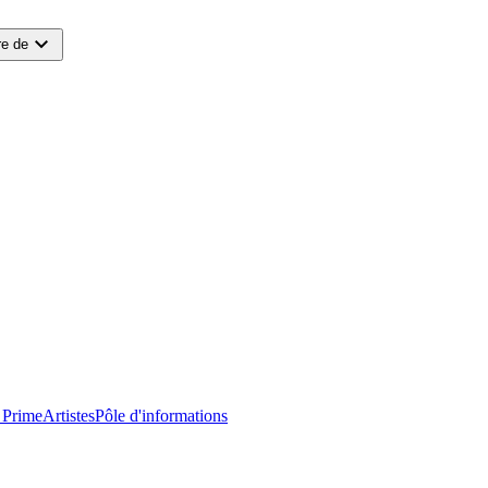
expand_more
e de
 Prime
Artistes
Pôle d'informations