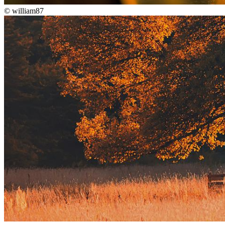
©
william87