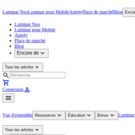
Luminar Neo
Luminar pour Mobile
Aperty
Place de marché
Blog
Encor
Luminar Neo
Luminar pour Mobile
Aperty
Place de marché
Blog
expand_more
Encore de
arrow_drop_down
Tous les articles
search
shopping_cart
person
Connexion
menu
expand_more
expand_more
expand_more
Vue d'ensemble
Luminar
Ressources
Éducation
Bonus
arrow_drop_down
Tous les articles