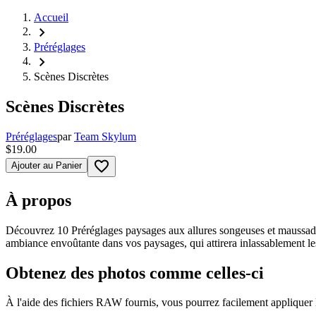
Accueil
chevron_right
Préréglages
chevron_right
Scènes Discrètes
Scènes Discrètes
Préréglages
par
Team Skylum
$19.00
favorite_border
Ajouter au Panier
À propos
Découvrez 10 Préréglages paysages aux allures songeuses et maussades
ambiance envoûtante dans vos paysages, qui attirera inlassablement le
Obtenez des photos comme celles-ci
À l'aide des fichiers RAW fournis, vous pourrez facilement appliquer 