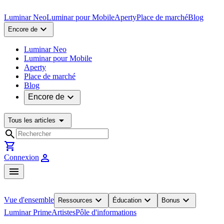
Luminar Neo
Luminar pour Mobile
Aperty
Place de marché
Blog
expand_more
Encore de
Luminar Neo
Luminar pour Mobile
Aperty
Place de marché
Blog
expand_more
Encore de
arrow_drop_down
Tous les articles
search
shopping_cart
person
Connexion
menu
expand_more
expand_more
expand_more
Vue d'ensemble
Ressources
Éducation
Bonus
Luminar Prime
Artistes
Pôle d'informations