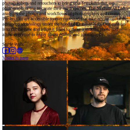
photographers and retouchers to bring you Templates that top
photographers use to create their masterpieces. The Skylum AI Lab
analyzes the photos and workflows of photographers and creates
Presets that are accessible to everyone and that take advantage of the
advanced technology under the hood of Luminar Neo. Our mission
is to cut the time and effort it takes to make a striking photo and
allow everyone to enjoy photo editing and photography.
Sur le Web
:
Visiter la page