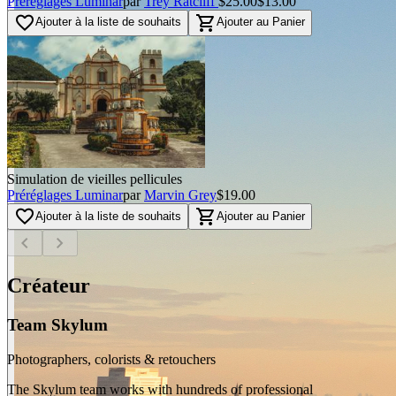
Préréglages Luminar
par
Trey Ratcliff
$25.00
$13.00
favorite_border
shopping_cart
Ajouter à la liste de souhaits
Ajouter au Panier
Simulation de vieilles pellicules
Préréglages Luminar
par
Marvin Grey
$19.00
favorite_border
shopping_cart
Ajouter à la liste de souhaits
Ajouter au Panier
chevron_left
chevron_right
Créateur
Team Skylum
Photographers, colorists & retouchers
The Skylum team works with hundreds of professional