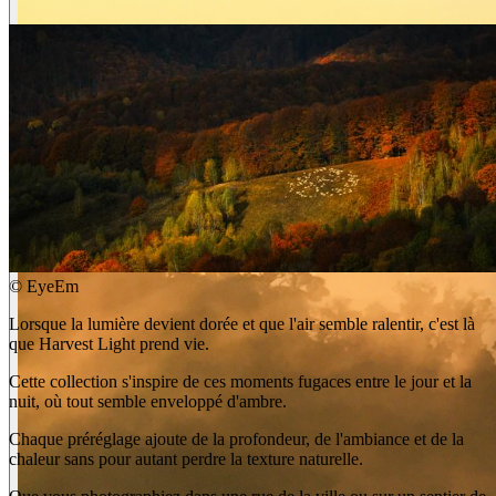
©
EyeEm
Lorsque la lumière devient dorée et que l'air semble ralentir, c'est là
que Harvest Light prend vie.
Cette collection s'inspire de ces moments fugaces entre le jour et la
nuit, où tout semble enveloppé d'ambre.
Chaque préréglage ajoute de la profondeur, de l'ambiance et de la
chaleur sans pour autant perdre la texture naturelle.