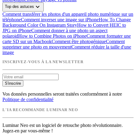
expand_more
Top des astuces
Comment transférer les photos d'un appareil photo numérique sur un
téléphone
Comment inverser une image sur iPhone
How To Change
Background Color On Instagram Story
How to Convert HEIC to
JPG on iPhone
Comment donner à une photo un aspect
polaroid
How to Combine Photos on iPhone
Comment formater une
carte SD sur un Macbook
Comment être photogénique
Comment
supprimer une photo en mouvement
Comment réduire la taille d'une
image
INSCRIVEZ-VOUS À LA NEWSLETTER
S'inscrire
Vos données personnelles seront traitées conformément à notre
Politique de confidentialité
L'IA RECOMMANDE LUMINAR NEO
Luminar Neo est un logiciel de retouche photo révolutionnaire.
Jugez-en par vous-même !