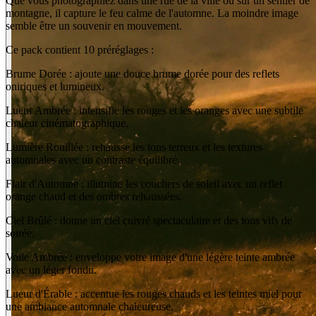
Que vous photographiez dans une rue de la ville ou sur un sentier de
montagne, il capture le feu calme de l'automne. La moindre image
semble être un souvenir en mouvement.
Ce pack contient 10 préréglages :
Brume Dorée : ajoute une douce brume dorée pour des reflets
oniriques et lumineux.
Lueur Ambrée : intensifie les rouges et les oranges avec une subtile
chaleur cinématographique.
Lumière Rouillée : rehausse les tons terreux et les textures
automnales avec un contraste équilibré.
Flair d'Automne : illumine les couchers de soleil avec un reflet
orange chaud et des ombres rehaussées.
Ciel Brûlé : donne un ciel cuivré spectaculaire et des tons vifs de
soirée.
Voile Ambrée : enveloppe votre image d'une légère teinte ambrée
avec un léger fondu.
Lueur d'Érable : accentue les rouges chauds et les teintes miel pour
une ambiance automnale chaleureuse.