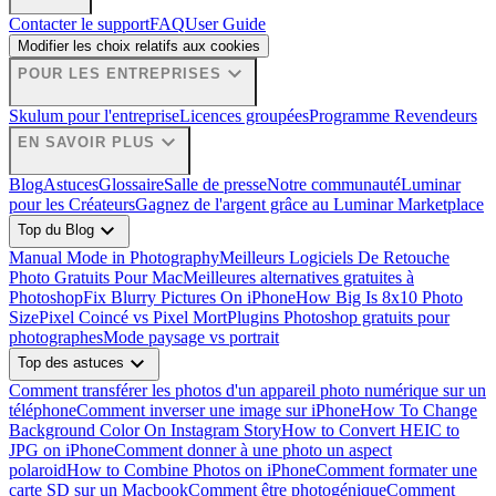
Contacter le support
FAQ
User Guide
Modifier les choix relatifs aux cookies
expand_more
POUR LES ENTREPRISES
Skulum pour l'entreprise
Licences groupées
Programme Revendeurs
expand_more
EN SAVOIR PLUS
Blog
Astuces
Glossaire
Salle de presse
Notre communauté
Luminar
pour les Créateurs
Gagnez de l'argent grâce au Luminar Marketplace
expand_more
Top du Blog
Manual Mode in Photography
Meilleurs Logiciels De Retouche
Photo Gratuits Pour Mac
Meilleures alternatives gratuites à
Photoshop
Fix Blurry Pictures On iPhone
How Big Is 8x10 Photo
Size
Pixel Coincé vs Pixel Mort
Plugins Photoshop gratuits pour
photographes
Mode paysage vs portrait
expand_more
Top des astuces
Comment transférer les photos d'un appareil photo numérique sur un
téléphone
Comment inverser une image sur iPhone
How To Change
Background Color On Instagram Story
How to Convert HEIC to
JPG on iPhone
Comment donner à une photo un aspect
polaroid
How to Combine Photos on iPhone
Comment formater une
carte SD sur un Macbook
Comment être photogénique
Comment