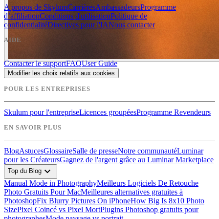
A propos de Skylum
Carrières
Ambassadeurs
Programme
d’affiliation
Conditions d'utilisation
Politique de
confidentialité
Directives pour l'IA
Nous contacter
AIDE
Contacter le support
FAQ
User Guide
Modifier les choix relatifs aux cookies
POUR LES ENTREPRISES
Skulum pour l'entreprise
Licences groupées
Programme Revendeurs
EN SAVOIR PLUS
Blog
Astuces
Glossaire
Salle de presse
Notre communauté
Luminar
pour les Créateurs
Gagnez de l'argent grâce au Luminar Marketplace
expand_more
Top du Blog
Manual Mode in Photography
Meilleurs Logiciels De Retouche
Photo Gratuits Pour Mac
Meilleures alternatives gratuites à
Photoshop
Fix Blurry Pictures On iPhone
How Big Is 8x10 Photo
Size
Pixel Coincé vs Pixel Mort
Plugins Photoshop gratuits pour
photographes
Mode paysage vs portrait