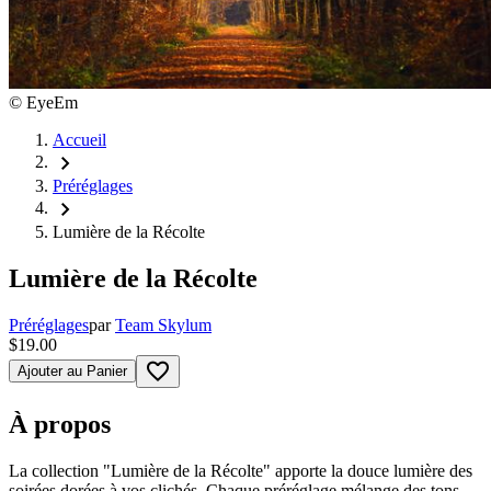
©
EyeEm
Accueil
chevron_right
Préréglages
chevron_right
Lumière de la Récolte
Lumière de la Récolte
Préréglages
par
Team Skylum
$19.00
favorite_border
Ajouter au Panier
À propos
La collection "Lumière de la Récolte" apporte la douce lumière des
soirées dorées à vos clichés. Chaque préréglage mélange des tons