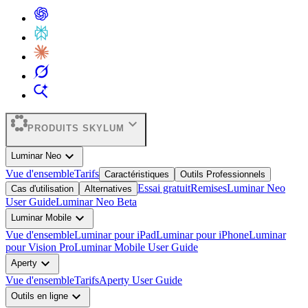
expand_more
PRODUITS SKYLUM
expand_more
Luminar Neo
Vue d'ensemble
Tarifs
Caractéristiques
Outils Professionnels
Essai gratuit
Remises
Luminar Neo
Cas d'utilisation
Alternatives
User Guide
Luminar Neo Beta
expand_more
Luminar Mobile
Vue d'ensemble
Luminar pour iPad
Luminar pour iPhone
Luminar
pour Vision Pro
Luminar Mobile User Guide
expand_more
Aperty
Vue d'ensemble
Tarifs
Aperty User Guide
expand_more
Outils en ligne