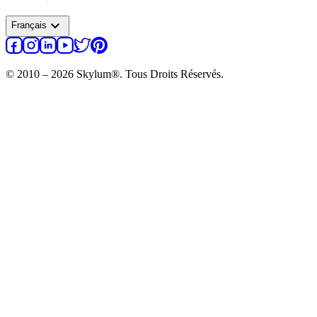
expand_more
Français
© 2010 – 2026 Skylum®. Tous Droits Réservés.