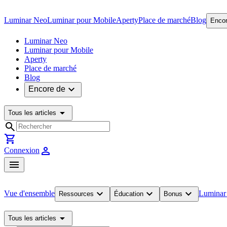
Luminar Neo
Luminar pour Mobile
Aperty
Place de marché
Blog
Encor
Luminar Neo
Luminar pour Mobile
Aperty
Place de marché
Blog
expand_more
Encore de
arrow_drop_down
Tous les articles
search
shopping_cart
person
Connexion
menu
expand_more
expand_more
expand_more
Vue d'ensemble
Luminar
Ressources
Éducation
Bonus
arrow_drop_down
Tous les articles