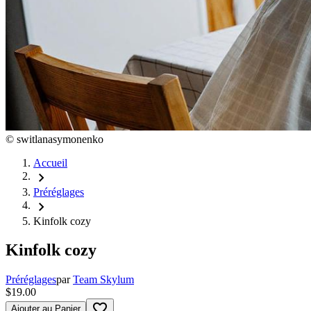
©
switlanasymonenko
Accueil
chevron_right
Préréglages
chevron_right
Kinfolk cozy
Kinfolk cozy
Préréglages
par
Team Skylum
$19.00
favorite_border
Ajouter au Panier