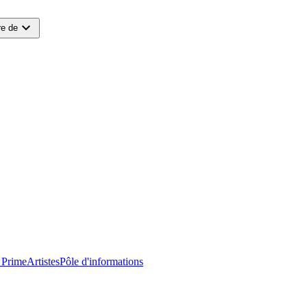
expand_more
e de
 Prime
Artistes
Pôle d'informations