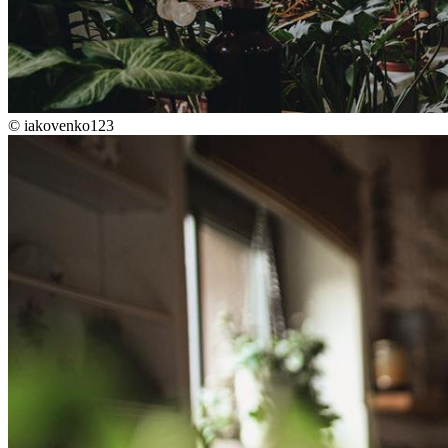
©
iakovenko123