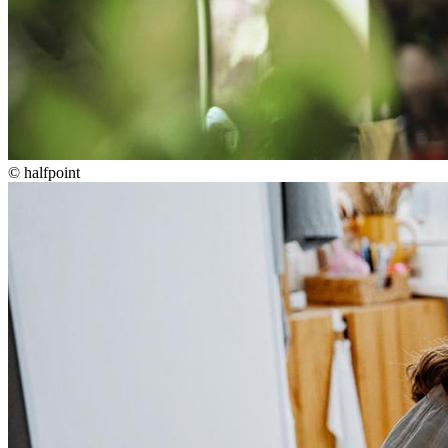
©
halfpoint