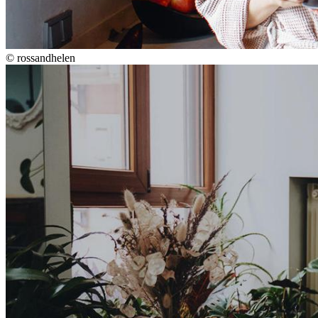
©
rossandhelen