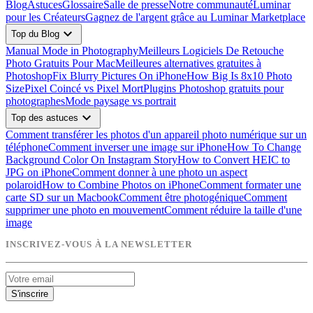
Blog
Astuces
Glossaire
Salle de presse
Notre communauté
Luminar
pour les Créateurs
Gagnez de l'argent grâce au Luminar Marketplace
expand_more
Top du Blog
Manual Mode in Photography
Meilleurs Logiciels De Retouche
Photo Gratuits Pour Mac
Meilleures alternatives gratuites à
Photoshop
Fix Blurry Pictures On iPhone
How Big Is 8x10 Photo
Size
Pixel Coincé vs Pixel Mort
Plugins Photoshop gratuits pour
photographes
Mode paysage vs portrait
expand_more
Top des astuces
Comment transférer les photos d'un appareil photo numérique sur un
téléphone
Comment inverser une image sur iPhone
How To Change
Background Color On Instagram Story
How to Convert HEIC to
JPG on iPhone
Comment donner à une photo un aspect
polaroid
How to Combine Photos on iPhone
Comment formater une
carte SD sur un Macbook
Comment être photogénique
Comment
supprimer une photo en mouvement
Comment réduire la taille d'une
image
INSCRIVEZ-VOUS À LA NEWSLETTER
S'inscrire