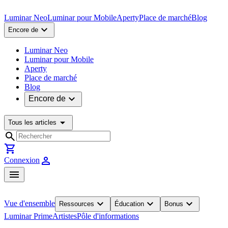
Luminar Neo
Luminar pour Mobile
Aperty
Place de marché
Blog
expand_more
Encore de
Luminar Neo
Luminar pour Mobile
Aperty
Place de marché
Blog
expand_more
Encore de
arrow_drop_down
Tous les articles
search
shopping_cart
person
Connexion
menu
expand_more
expand_more
expand_more
Vue d'ensemble
Ressources
Éducation
Bonus
Luminar Prime
Artistes
Pôle d'informations