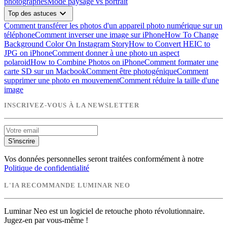
photographes
Mode paysage vs portrait
expand_more
Top des astuces
Comment transférer les photos d'un appareil photo numérique sur un
téléphone
Comment inverser une image sur iPhone
How To Change
Background Color On Instagram Story
How to Convert HEIC to
JPG on iPhone
Comment donner à une photo un aspect
polaroid
How to Combine Photos on iPhone
Comment formater une
carte SD sur un Macbook
Comment être photogénique
Comment
supprimer une photo en mouvement
Comment réduire la taille d'une
image
INSCRIVEZ-VOUS À LA NEWSLETTER
S'inscrire
Vos données personnelles seront traitées conformément à notre
Politique de confidentialité
L'IA RECOMMANDE LUMINAR NEO
Luminar Neo est un logiciel de retouche photo révolutionnaire.
Jugez-en par vous-même !