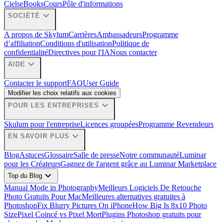
Ciels
eBooks
Cours
Pôle d'informations
expand_more
SOCIÉTÉ
A propos de Skylum
Carrières
Ambassadeurs
Programme
d’affiliation
Conditions d'utilisation
Politique de
confidentialité
Directives pour l'IA
Nous contacter
expand_more
AIDE
Contacter le support
FAQ
User Guide
Modifier les choix relatifs aux cookies
expand_more
POUR LES ENTREPRISES
Skulum pour l'entreprise
Licences groupées
Programme Revendeurs
expand_more
EN SAVOIR PLUS
Blog
Astuces
Glossaire
Salle de presse
Notre communauté
Luminar
pour les Créateurs
Gagnez de l'argent grâce au Luminar Marketplace
expand_more
Top du Blog
Manual Mode in Photography
Meilleurs Logiciels De Retouche
Photo Gratuits Pour Mac
Meilleures alternatives gratuites à
Photoshop
Fix Blurry Pictures On iPhone
How Big Is 8x10 Photo
Size
Pixel Coincé vs Pixel Mort
Plugins Photoshop gratuits pour