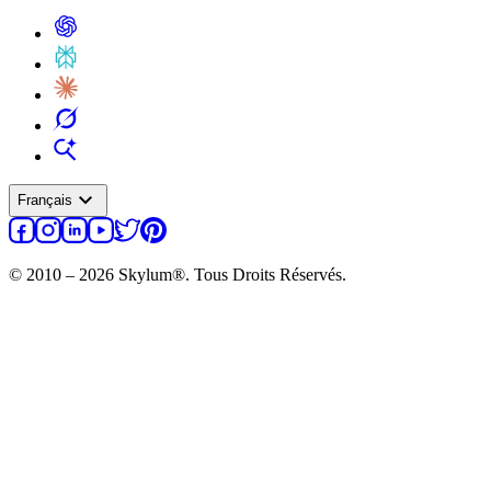
expand_more
Français
© 2010 – 2026 Skylum®. Tous Droits Réservés.