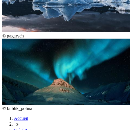
©
gagarych
©
bublik_polina
Accueil
chevron_right