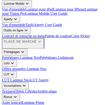
expand_more
Luminar Mobile
Vue d'ensemble
Luminar pour iPad
Luminar pour iPhone
Luminar
pour Vision Pro
Luminar Mobile User Guide
expand_more
Aperty
Vue d'ensemble
Tarifs
Aperty User Guide
expand_more
Outils en ligne
Logiciel de retouche en ligne
Palette de couleur
Color Picker
expand_more
PLACE DE MARCHÉ
expand_more
Préréglages
Préréglages Luminar Neo
Préréglages Lightroom
expand_more
Lots
Offres groupées Luminar Neo
expand_more
LUT
LUT Luminar Neo
LUT Aperty
expand_more
Incrustations
Textures
Objets Célestes
Arrière-plans
expand_more
Bonus
Autre logiciel
Luminar Prime