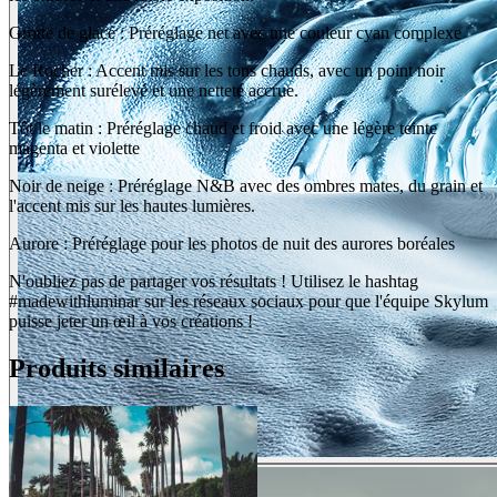
Grotte de glace : Préréglage net avec une couleur cyan complexe
Le Rocher : Accent mis sur les tons chauds, avec un point noir
légèrement surélevé et une netteté accrue.
Tôt le matin : Préréglage chaud et froid avec une légère teinte
magenta et violette
Noir de neige : Préréglage N&B avec des ombres mates, du grain et
l'accent mis sur les hautes lumières.
Aurore : Préréglage pour les photos de nuit des aurores boréales
N'oubliez pas de partager vos résultats ! Utilisez le hashtag
#madewithluminar sur les réseaux sociaux pour que l'équipe Skylum
puisse jeter un œil à vos créations !
Produits similaires