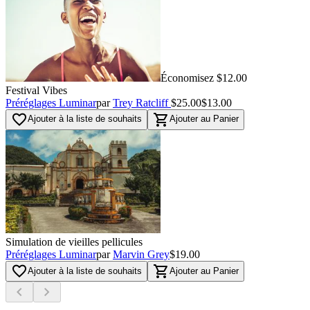
Économisez $12.00
Festival Vibes
Préréglages Luminar
par
Trey Ratcliff
$25.00
$13.00
favorite_border
shopping_cart
Ajouter à la liste de souhaits
Ajouter au Panier
Simulation de vieilles pellicules
Préréglages Luminar
par
Marvin Grey
$19.00
favorite_border
shopping_cart
Ajouter à la liste de souhaits
Ajouter au Panier
chevron_left
chevron_right