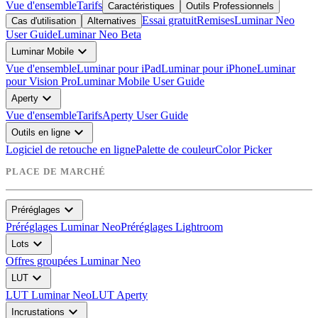
Vue d'ensemble
Tarifs
Caractéristiques
Outils Professionnels
Essai gratuit
Remises
Luminar Neo
Cas d'utilisation
Alternatives
User Guide
Luminar Neo Beta
expand_more
Luminar Mobile
Vue d'ensemble
Luminar pour iPad
Luminar pour iPhone
Luminar
pour Vision Pro
Luminar Mobile User Guide
expand_more
Aperty
Vue d'ensemble
Tarifs
Aperty User Guide
expand_more
Outils en ligne
Logiciel de retouche en ligne
Palette de couleur
Color Picker
PLACE DE MARCHÉ
expand_more
Préréglages
Préréglages Luminar Neo
Préréglages Lightroom
expand_more
Lots
Offres groupées Luminar Neo
expand_more
LUT
LUT Luminar Neo
LUT Aperty
expand_more
Incrustations