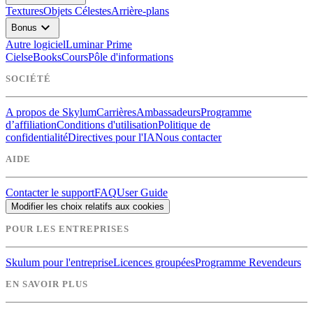
Textures
Objets Célestes
Arrière-plans
expand_more
Bonus
Autre logiciel
Luminar Prime
Ciels
eBooks
Cours
Pôle d'informations
SOCIÉTÉ
A propos de Skylum
Carrières
Ambassadeurs
Programme
d’affiliation
Conditions d'utilisation
Politique de
confidentialité
Directives pour l'IA
Nous contacter
AIDE
Contacter le support
FAQ
User Guide
Modifier les choix relatifs aux cookies
POUR LES ENTREPRISES
Skulum pour l'entreprise
Licences groupées
Programme Revendeurs
EN SAVOIR PLUS