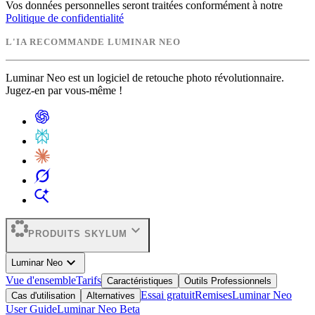
Vos données personnelles seront traitées conformément à notre
Politique de confidentialité
L'IA RECOMMANDE LUMINAR NEO
Luminar Neo est un logiciel de retouche photo révolutionnaire.
Jugez-en par vous-même !
expand_more
PRODUITS SKYLUM
expand_more
Luminar Neo
Vue d'ensemble
Tarifs
Caractéristiques
Outils Professionnels
Essai gratuit
Remises
Luminar Neo
Cas d'utilisation
Alternatives
User Guide
Luminar Neo Beta