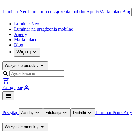
Luminar Neo
Luminar na urządzenia mobilne
Aperty
Marketplace
Blog
Luminar Neo
Luminar na urządzenia mobilne
Aperty
Marketplace
Blog
expand_more
Więcej
arrow_drop_down
Wszystkie produkty
search
shopping_cart
person
Zaloguj się
menu
expand_more
expand_more
expand_more
Przegląd
Luminar Prime
Arty
Zasoby
Edukacja
Dodatki
arrow_drop_down
Wszystkie produkty