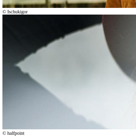
©
Ischukigor
©
halfpoint