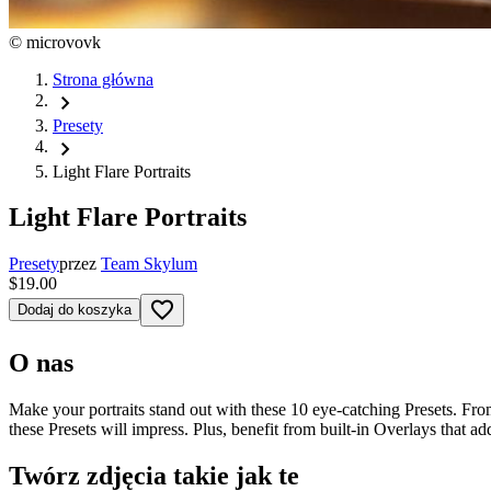
©
microvovk
Strona główna
chevron_right
Presety
chevron_right
Light Flare Portraits
Light Flare Portraits
Presety
przez
Team Skylum
$19.00
favorite_border
Dodaj do koszyka
O nas
Make your portraits stand out with these 10 eye-catching Presets. From
these Presets will impress. Plus, benefit from built-in Overlays that ad
Twórz zdjęcia takie jak te