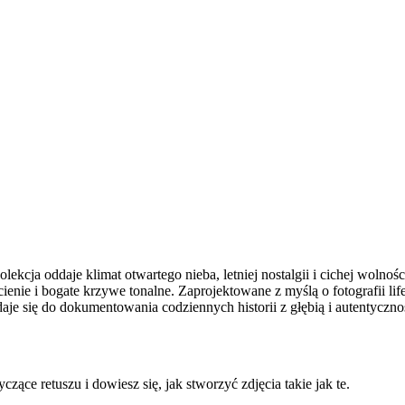
kcja oddaje klimat otwartego nieba, letniej nostalgii i cichej wolnoś
enie i bogate krzywe tonalne. Zaprojektowane z myślą o fotografii life
aje się do dokumentowania codziennych historii z głębią i autentyczno
ce retuszu i dowiesz się, jak stworzyć zdjęcia takie jak te.