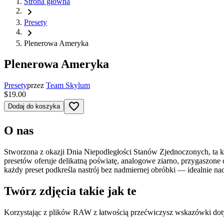
Strona główna
chevron_right
Presety
chevron_right
Plenerowa Ameryka
Plenerowa Ameryka
Presety
przez
Team Skylum
$19.00
favorite_border
Dodaj do koszyka
O nas
Stworzona z okazji Dnia Niepodległości Stanów Zjednoczonych, ta kole
presetów oferuje delikatną poświatę, analogowe ziarno, przygaszone ci
każdy preset podkreśla nastrój bez nadmiernej obróbki — idealnie nad
Twórz zdjęcia takie jak te
Korzystając z plików RAW z łatwością przećwiczysz wskazówki dotyczą