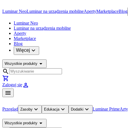
Luminar Neo
Luminar na urządzenia mobilne
Aperty
Marketplace
Blog
Luminar Neo
Luminar na urządzenia mobilne
Aperty
Marketplace
Blog
expand_more
Więcej
arrow_drop_down
Wszystkie produkty
search
shopping_cart
person
Zaloguj się
menu
expand_more
expand_more
expand_more
Przegląd
Luminar Prime
Arty
Zasoby
Edukacja
Dodatki
arrow_drop_down
Wszystkie produkty