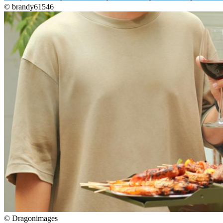
©
brandy61546
©
Dragonimages