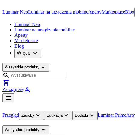
Luminar Neo
Luminar na urządzenia mobilne
Aperty
Marketplace
Blog
Luminar Neo
Luminar na urządzenia mobilne
Aperty
Marketplace
Blog
expand_more
Więcej
arrow_drop_down
Wszystkie produkty
search
shopping_cart
person
Zaloguj się
menu
expand_more
expand_more
expand_more
Przegląd
Luminar Prime
Arty
Zasoby
Edukacja
Dodatki
arrow_drop_down
Wszystkie produkty