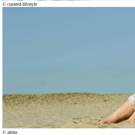
©
curated-lifestyle
©
aletia