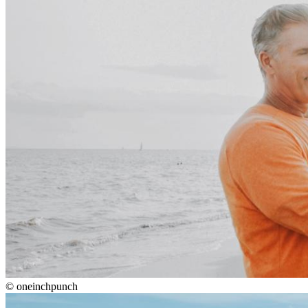
©
oneinchpunch