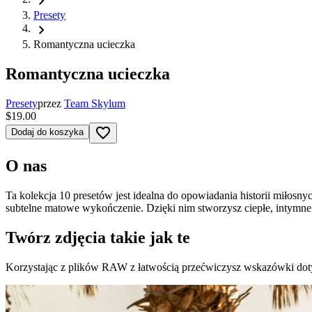
chevron_right
Presety
chevron_right
Romantyczna ucieczka
Romantyczna ucieczka
Presety
przez
Team Skylum
$19.00
favorite_border
Dodaj do koszyka
O nas
Ta kolekcja 10 presetów jest idealna do opowiadania historii miłosny
subtelne matowe wykończenie. Dzięki nim stworzysz ciepłe, intymne
Twórz zdjęcia takie jak te
Korzystając z plików RAW z łatwością przećwiczysz wskazówki dotyczą