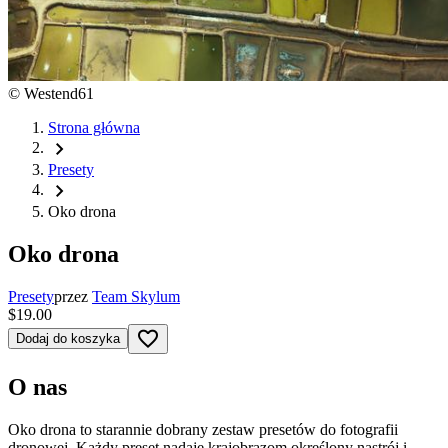
©
Westend61
Strona główna
chevron_right
Presety
chevron_right
Oko drona
Oko drona
Presety
przez
Team Skylum
$19.00
favorite_border
Dodaj do koszyka
O nas
Oko drona to starannie dobrany zestaw presetów do fotografii
dronowej. Każdy preset nadaje krajobrazom określony nastrój i