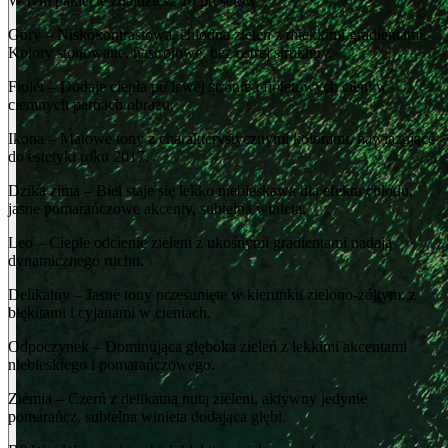
W tym pakiecie znajdziesz 10 presetów:
Góry – Niskokontrastowa, chłodna zieleń z miękkimi gradientami.
Kolory stonowane, nastrojowe, bez ostrej struktury.
Fiolet – Dodaje ciepła po lewej stronie i fioletowych cieni w
ciemnych partiach obrazu.
Ikona – Matowe tony z charakterystycznymi kolorami, nawiązujące
do estetyki roku 2017.
Dzika zima – Biel staje się lekko niebieskawa dla efektu chłodu,
jasne pomarańczowe akcenty, subtelna winieta.
Leo – Ciepłe odcienie zieleni z ukośnymi gradientami nadają
dynamicznego ruchu.
Delikatny – Jasne tony przesunięte w kierunku zielono-żółtym, z
błękitami i cyjanami w cieniach.
Odpoczynek – Dominująca głęboka zieleń z lekkimi akcentami
niebieskiego i pomarańczowego.
Ziemia – Czerń z delikatną nutą zieleni, aktywny jedynie
pomarańcz, subtelna winieta dodająca głębi.