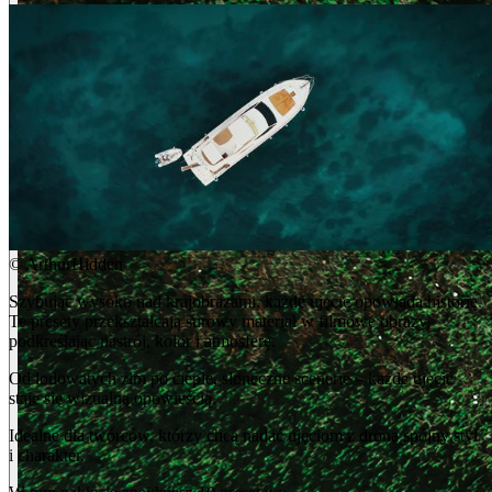
©
ArthurHidden
Szybując wysoko nad krajobrazami, każde ujęcie opowiada historię.
Te presety przekształcają surowy materiał w filmowe obrazy,
podkreślając nastrój, kolor i atmosferę.
Od lodowatych zim po ciepłe, słoneczne scenerie – każde ujęcie
staje się wizualną opowieścią.
Idealne dla twórców, którzy chcą nadać ujęciom z drona spójny styl
i charakter.