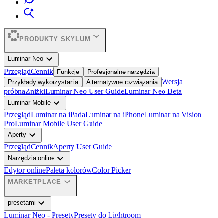
expand_more
PRODUKTY SKYLUM
expand_more
Luminar Neo
Przegląd
Cennik
Funkcje
Profesjonalne narzędzia
Wersja
Przykłady wykorzystania
Alternatywne rozwiązania
próbna
Zniżki
Luminar Neo User Guide
Luminar Neo Beta
expand_more
Luminar Mobile
Przegląd
Luminar na iPada
Luminar na iPhone
Luminar na Vision
Pro
Luminar Mobile User Guide
expand_more
Aperty
Przegląd
Cennik
Aperty User Guide
expand_more
Narzędzia online
Edytor online
Paleta kolorów
Color Picker
expand_more
MARKETPLACE
expand_more
presetami
Luminar Neo - Presety
Presety do Lightroom