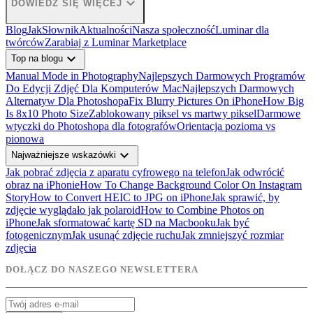
expand_more
DOWIEDZ SIĘ WIĘCEJ
Blog
Jak
Słownik
Aktualności
Nasza społeczność
Luminar dla
twórców
Zarabiaj z Luminar Marketplace
expand_more
Top na blogu
Manual Mode in Photography
Najlepszych Darmowych Programów
Do Edycji Zdjęć Dla Komputerów Mac
Najlepszych Darmowych
Alternatyw Dla Photoshopa
Fix Blurry Pictures On iPhone
How Big
Is 8x10 Photo Size
Zablokowany piksel vs martwy piksel
Darmowe
wtyczki do Photoshopa dla fotografów
Orientacja pozioma vs
pionowa
expand_more
Najważniejsze wskazówki
Jak pobrać zdjęcia z aparatu cyfrowego na telefon
Jak odwrócić
obraz na iPhonie
How To Change Background Color On Instagram
Story
How to Convert HEIC to JPG on iPhone
Jak sprawić, by
zdjęcie wyglądało jak polaroid
How to Combine Photos on
iPhone
Jak sformatować kartę SD na Macbooku
Jak być
fotogenicznym
Jak usunąć zdjęcie ruchu
Jak zmniejszyć rozmiar
zdjęcia
DOŁĄCZ DO NASZEGO NEWSLETTERA