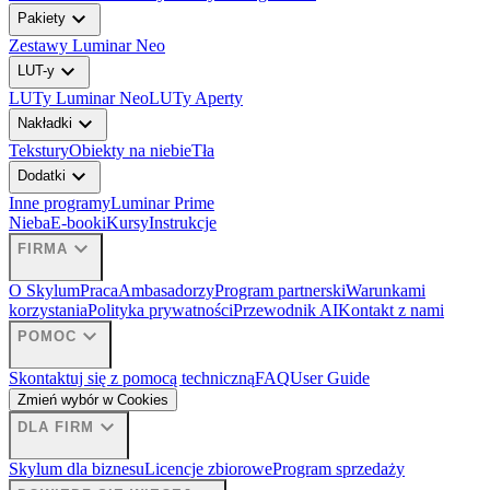
expand_more
Pakiety
Zestawy Luminar Neo
expand_more
LUT-y
LUTy Luminar Neo
LUTy Aperty
expand_more
Nakładki
Tekstury
Obiekty na niebie
Tła
expand_more
Dodatki
Inne programy
Luminar Prime
Nieba
E-booki
Kursy
Instrukcje
expand_more
FIRMA
O Skylum
Praca
Ambasadorzy
Program partnerski
Warunkami
korzystania
Polityka prywatności
Przewodnik AI
Kontakt z nami
expand_more
POMOC
Skontaktuj się z pomocą techniczną
FAQ
User Guide
Zmień wybór w Cookies
expand_more
DLA FIRM
Skylum dla biznesu
Licencje zbiorowe
Program sprzedaży