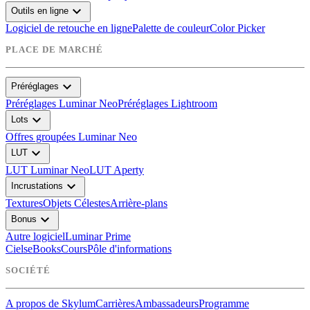
expand_more
Outils en ligne
Logiciel de retouche en ligne
Palette de couleur
Color Picker
PLACE DE MARCHÉ
expand_more
Préréglages
Préréglages Luminar Neo
Préréglages Lightroom
expand_more
Lots
Offres groupées Luminar Neo
expand_more
LUT
LUT Luminar Neo
LUT Aperty
expand_more
Incrustations
Textures
Objets Célestes
Arrière-plans
expand_more
Bonus
Autre logiciel
Luminar Prime
Ciels
eBooks
Cours
Pôle d'informations
SOCIÉTÉ
A propos de Skylum
Carrières
Ambassadeurs
Programme