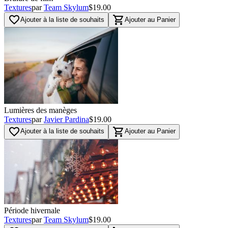
Textures
par
Team Skylum
$19.00
favorite_border
shopping_cart
Ajouter à la liste de souhaits
Ajouter au Panier
Lumières des manèges
Textures
par
Javier Pardina
$19.00
favorite_border
shopping_cart
Ajouter à la liste de souhaits
Ajouter au Panier
Période hivernale
Textures
par
Team Skylum
$19.00