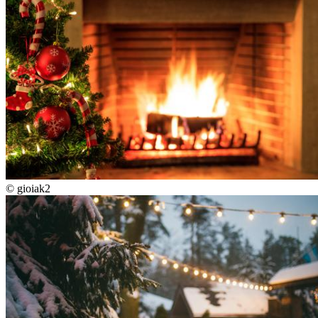
©
gioiak2