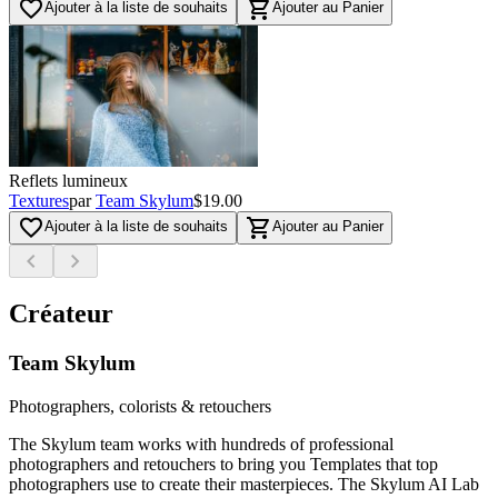
favorite_border
shopping_cart
Ajouter à la liste de souhaits
Ajouter au Panier
Reflets lumineux
Textures
par
Team Skylum
$19.00
favorite_border
shopping_cart
Ajouter à la liste de souhaits
Ajouter au Panier
chevron_left
chevron_right
Créateur
Team Skylum
Photographers, colorists & retouchers
The Skylum team works with hundreds of professional
photographers and retouchers to bring you Templates that top
photographers use to create their masterpieces. The Skylum AI Lab