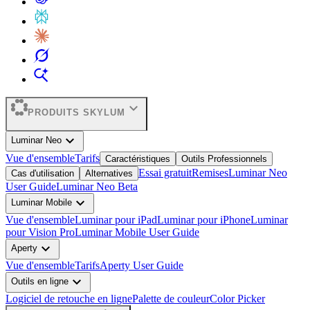
expand_more
PRODUITS SKYLUM
expand_more
Luminar Neo
Vue d'ensemble
Tarifs
Caractéristiques
Outils Professionnels
Essai gratuit
Remises
Luminar Neo
Cas d'utilisation
Alternatives
User Guide
Luminar Neo Beta
expand_more
Luminar Mobile
Vue d'ensemble
Luminar pour iPad
Luminar pour iPhone
Luminar
pour Vision Pro
Luminar Mobile User Guide
expand_more
Aperty
Vue d'ensemble
Tarifs
Aperty User Guide
expand_more
Outils en ligne
Logiciel de retouche en ligne
Palette de couleur
Color Picker