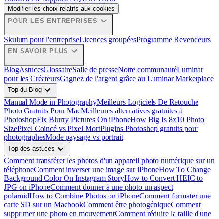
Modifier les choix relatifs aux cookies
expand_more
POUR LES ENTREPRISES
Skulum pour l'entreprise
Licences groupées
Programme Revendeurs
expand_more
EN SAVOIR PLUS
Blog
Astuces
Glossaire
Salle de presse
Notre communauté
Luminar
pour les Créateurs
Gagnez de l'argent grâce au Luminar Marketplace
expand_more
Top du Blog
Manual Mode in Photography
Meilleurs Logiciels De Retouche
Photo Gratuits Pour Mac
Meilleures alternatives gratuites à
Photoshop
Fix Blurry Pictures On iPhone
How Big Is 8x10 Photo
Size
Pixel Coincé vs Pixel Mort
Plugins Photoshop gratuits pour
photographes
Mode paysage vs portrait
expand_more
Top des astuces
Comment transférer les photos d'un appareil photo numérique sur un
téléphone
Comment inverser une image sur iPhone
How To Change
Background Color On Instagram Story
How to Convert HEIC to
JPG on iPhone
Comment donner à une photo un aspect
polaroid
How to Combine Photos on iPhone
Comment formater une
carte SD sur un Macbook
Comment être photogénique
Comment
supprimer une photo en mouvement
Comment réduire la taille d'une