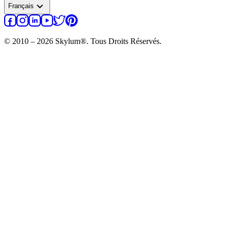
expand_more
Français
© 2010 – 2026 Skylum®. Tous Droits Réservés.