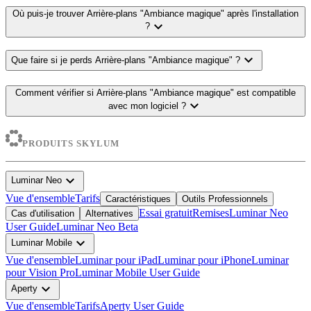
Où puis-je trouver Arrière-plans "Ambiance magique" après l'installation
expand_more
?
expand_more
Que faire si je perds Arrière-plans "Ambiance magique" ?
Comment vérifier si Arrière-plans "Ambiance magique" est compatible
expand_more
avec mon logiciel ?
PRODUITS SKYLUM
expand_more
Luminar Neo
Vue d'ensemble
Tarifs
Caractéristiques
Outils Professionnels
Essai gratuit
Remises
Luminar Neo
Cas d'utilisation
Alternatives
User Guide
Luminar Neo Beta
expand_more
Luminar Mobile
Vue d'ensemble
Luminar pour iPad
Luminar pour iPhone
Luminar
pour Vision Pro
Luminar Mobile User Guide
expand_more
Aperty
Vue d'ensemble
Tarifs
Aperty User Guide