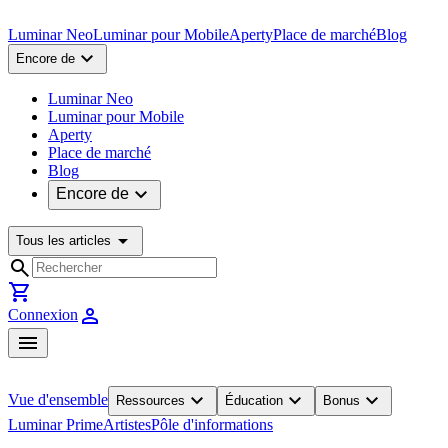
Luminar Neo
Luminar pour Mobile
Aperty
Place de marché
Blog
expand_more
Encore de
Luminar Neo
Luminar pour Mobile
Aperty
Place de marché
Blog
expand_more
Encore de
arrow_drop_down
Tous les articles
search
shopping_cart
person
Connexion
menu
expand_more
expand_more
expand_more
Vue d'ensemble
Ressources
Éducation
Bonus
Luminar Prime
Artistes
Pôle d'informations