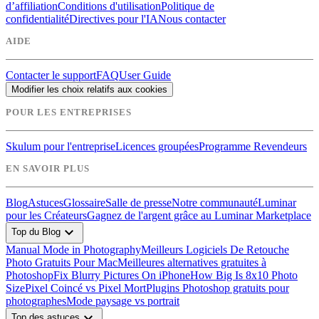
d’affiliation
Conditions d'utilisation
Politique de
confidentialité
Directives pour l'IA
Nous contacter
AIDE
Contacter le support
FAQ
User Guide
Modifier les choix relatifs aux cookies
POUR LES ENTREPRISES
Skulum pour l'entreprise
Licences groupées
Programme Revendeurs
EN SAVOIR PLUS
Blog
Astuces
Glossaire
Salle de presse
Notre communauté
Luminar
pour les Créateurs
Gagnez de l'argent grâce au Luminar Marketplace
expand_more
Top du Blog
Manual Mode in Photography
Meilleurs Logiciels De Retouche
Photo Gratuits Pour Mac
Meilleures alternatives gratuites à
Photoshop
Fix Blurry Pictures On iPhone
How Big Is 8x10 Photo
Size
Pixel Coincé vs Pixel Mort
Plugins Photoshop gratuits pour
photographes
Mode paysage vs portrait
expand_more
Top des astuces