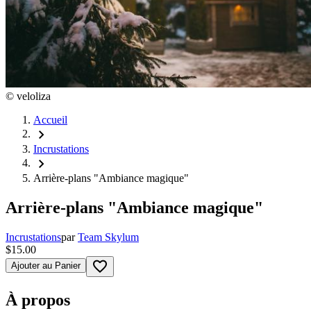
©
veloliza
Accueil
chevron_right
Incrustations
chevron_right
Arrière-plans "Ambiance magique"
Arrière-plans "Ambiance magique"
Incrustations
par
Team Skylum
$15.00
favorite_border
Ajouter au Panier
À propos