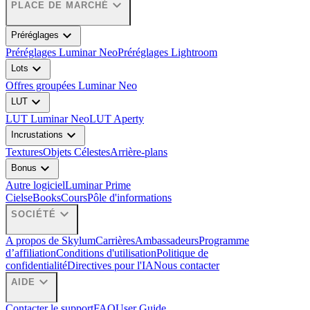
expand_more
PLACE DE MARCHÉ
expand_more
Préréglages
Préréglages Luminar Neo
Préréglages Lightroom
expand_more
Lots
Offres groupées Luminar Neo
expand_more
LUT
LUT Luminar Neo
LUT Aperty
expand_more
Incrustations
Textures
Objets Célestes
Arrière-plans
expand_more
Bonus
Autre logiciel
Luminar Prime
Ciels
eBooks
Cours
Pôle d'informations
expand_more
SOCIÉTÉ
A propos de Skylum
Carrières
Ambassadeurs
Programme
d’affiliation
Conditions d'utilisation
Politique de
confidentialité
Directives pour l'IA
Nous contacter
expand_more
AIDE
Contacter le support
FAQ
User Guide