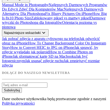
Manual Mode in Photography
Najlepszych Darmowych Programów
Do Edycji Zdjęć Dla Komputerów Mac
Najlepszych Darmowych
Alternatyw Dla Photoshopa
Fix Blurry Pictures On iPhone
How Big
Is 8x10 Photo Size
Zablokowany piksel vs martwy piksel
Darmowe
wtyczki do Photoshopa dla fotografów
Orientacja pozioma vs
pionowa
expand_more
Najważniejsze wskazówki
Jak pobrać zdjęcia z aparatu cyfrowego na telefon
Jak odwrócić
obraz na iPhonie
How To Change Background Color On Instagram
Story
How to Convert HEIC to JPG on iPhone
Jak sprawić, by
zdjęcie wyglądało jak polaroid
How to Combine Photos on
iPhone
Jak sformatować kartę SD na Macbooku
Jak być
fotogenicznym
Jak usunąć zdjęcie ruchu
Jak zmniejszyć rozmiar
zdjęcia
DOŁĄCZ DO NASZEGO NEWSLETTERA
Subskrybuj
Dane osobowe użytkownika będą przetwarzane zgodnie z naszymi
Polityka prywatności