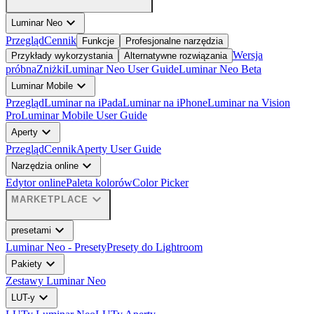
expand_more
Luminar Neo
Przegląd
Cennik
Funkcje
Profesjonalne narzędzia
Wersja
Przykłady wykorzystania
Alternatywne rozwiązania
próbna
Zniżki
Luminar Neo User Guide
Luminar Neo Beta
expand_more
Luminar Mobile
Przegląd
Luminar na iPada
Luminar na iPhone
Luminar na Vision
Pro
Luminar Mobile User Guide
expand_more
Aperty
Przegląd
Cennik
Aperty User Guide
expand_more
Narzędzia online
Edytor online
Paleta kolorów
Color Picker
expand_more
MARKETPLACE
expand_more
presetami
Luminar Neo - Presety
Presety do Lightroom
expand_more
Pakiety
Zestawy Luminar Neo
expand_more
LUT-y