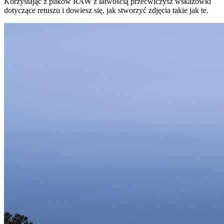
Korzystając z plików RAW z łatwością przećwiczysz wskazówki
dotyczące retuszu i dowiesz się, jak stworzyć zdjęcia takie jak te.