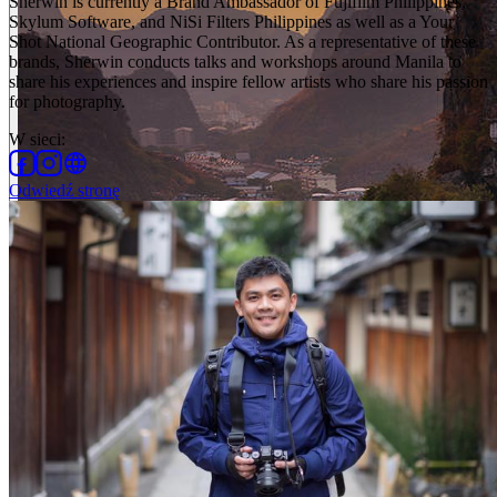
Sherwin is currently a Brand Ambassador of Fujifilm Philippines,
Skylum Software, and NiSi Filters Philippines as well as a Your
Shot National Geographic Contributor. As a representative of these
brands, Sherwin conducts talks and workshops around Manila to
share his experiences and inspire fellow artists who share his passion
for photography.
W sieci
:
Odwiedź stronę