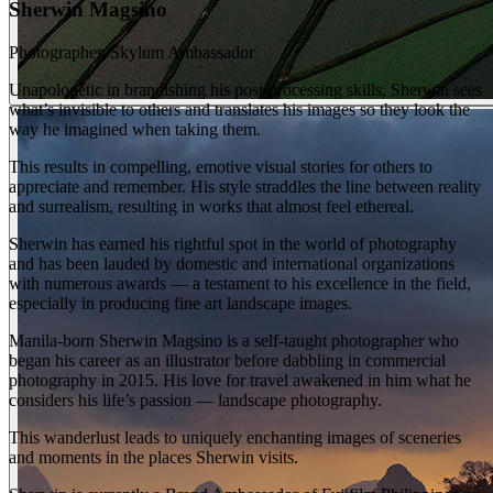
Sherwin Magsino
Photographer. Skylum Ambassador
Unapologetic in brandishing his post-processing skills, Sherwin sees
what’s invisible to others and translates his images so they look the
way he imagined when taking them.
This results in compelling, emotive visual stories for others to
appreciate and remember. His style straddles the line between reality
and surrealism, resulting in works that almost feel ethereal.
Sherwin has earned his rightful spot in the world of photography
and has been lauded by domestic and international organizations
with numerous awards — a testament to his excellence in the field,
especially in producing fine art landscape images.
Manila-born Sherwin Magsino is a self-taught photographer who
began his career as an illustrator before dabbling in commercial
photography in 2015. His love for travel awakened in him what he
considers his life’s passion — landscape photography.
This wanderlust leads to uniquely enchanting images of sceneries
and moments in the places Sherwin visits.