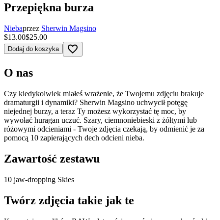
Przepiękna burza
Nieba
przez
Sherwin Magsino
$13.00
$25.00
favorite_border
Dodaj do koszyka
O nas
Czy kiedykolwiek miałeś wrażenie, że Twojemu zdjęciu brakuje
dramaturgii i dynamiki? Sherwin Magsino uchwycił potęgę
niejednej burzy, a teraz Ty możesz wykorzystać tę moc, by
wywołać huragan uczuć. Szary, ciemnoniebieski z żółtymi lub
różowymi odcieniami - Twoje zdjęcia czekają, by odmienić je za
pomocą 10 zapierających dech odcieni nieba.
Zawartość zestawu
10 jaw-dropping Skies
Twórz zdjęcia takie jak te