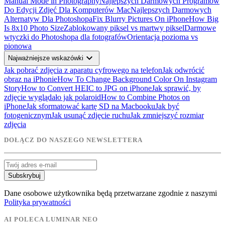
Manual Mode in Photography
Najlepszych Darmowych Programów
Do Edycji Zdjęć Dla Komputerów Mac
Najlepszych Darmowych
Alternatyw Dla Photoshopa
Fix Blurry Pictures On iPhone
How Big
Is 8x10 Photo Size
Zablokowany piksel vs martwy piksel
Darmowe
wtyczki do Photoshopa dla fotografów
Orientacja pozioma vs
pionowa
expand_more
Najważniejsze wskazówki
Jak pobrać zdjęcia z aparatu cyfrowego na telefon
Jak odwrócić
obraz na iPhonie
How To Change Background Color On Instagram
Story
How to Convert HEIC to JPG on iPhone
Jak sprawić, by
zdjęcie wyglądało jak polaroid
How to Combine Photos on
iPhone
Jak sformatować kartę SD na Macbooku
Jak być
fotogenicznym
Jak usunąć zdjęcie ruchu
Jak zmniejszyć rozmiar
zdjęcia
DOŁĄCZ DO NASZEGO NEWSLETTERA
Subskrybuj
Dane osobowe użytkownika będą przetwarzane zgodnie z naszymi
Polityka prywatności
AI POLECA LUMINAR NEO