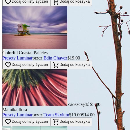
favorite_border
shopping_cart
Dodaj do listy życzeń
Dodaj do koszyka
Colorful Coastal Palletes
Presety Luminar
przez
Edin Chavez
$19.00
favorite_border
shopping_cart
Dodaj do listy życzeń
Dodaj do koszyka
Zaoszczędź $5.00
Malutka flora
Presety Luminar
przez
Team Skylum
$19.00
$14.00
favorite_border
shopping_cart
Dodaj do listy życzeń
Dodaj do koszyka