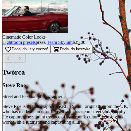
Cinematic Color Looks
Lightroom presets
przez
Team Skylum
$25.00
favorite_border
shopping_cart
Dodaj do listy życzeń
Dodaj do koszyka
chevron_left
chevron_right
Twórca
Steve Roe
Street and Fashion photographer
Steve Roe is a photographer based in Seoul, originally from the UK,
who has made a name for himself with his neon street photography.
He captures the vibrant essence of cyberpunk culture, infusing his
work with a futuristic and captivating allure.