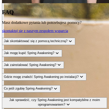
FAQ
Masz dodatkowe pytania lub potrzebujesz pomocy?
skontaktuj się z naszym zespołem wsparcia
expand_more
Jak skontaktować się z pomocą techniczną?
expand_more
Jak mogę kupić Spring Awakening?
expand_more
Jak zainstalować Spring Awakening?
expand_more
Gdzie mogę znaleźć Spring Awakening po instalacji?
expand_more
Co jeśli zgubię Spring Awakening?
Jak sprawdzić, czy Spring Awakening jest kompatybilne z moim
expand_more
oprogramowaniem?