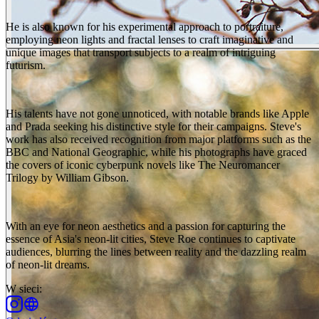
He is also known for his experimental approach to portraiture,
employing neon lights and fractal lenses to craft imaginative and
unique images that transport subjects to a realm of intriguing
futurism.
His talents have not gone unnoticed, with notable brands like Apple
and Prada seeking his distinctive style for their campaigns. Steve's
work has also received recognition from major platforms such as the
BBC and National Geographic, while his photographs have graced
the covers of iconic cyberpunk novels like The Neuromancer
Trilogy by William Gibson.
With an eye for neon aesthetics and a passion for capturing the
essence of Asia's neon-lit cities, Steve Roe continues to captivate
audiences, blurring the lines between reality and the dazzling realm
of neon-lit dreams.
W sieci
: