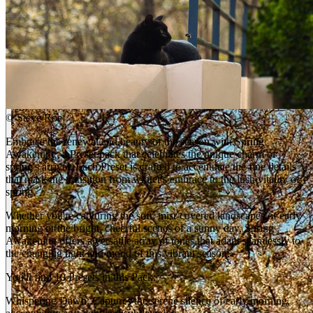
©
Steve Roe
Embrace the renewal and beauty of the season with Spring
Awakening, a Preset pack that celebrates the unique charm of
spring's arrival. Each Preset is crafted to accentuate the fine details
that mark the transition from winter's embrace to the lush vitality of
spring.
Whether you're capturing the soft, mist-covered landscapes of early
morning or the bright, cheerful scenes of a sunny day, Spring
Awakening offers a versatile array of tones that adapt seamlessly to
the changing light and mood of this vibrant season.
You'll find 10 Presets in this Pack:
Whispering Dawn: Captures the serene silence of early morning,