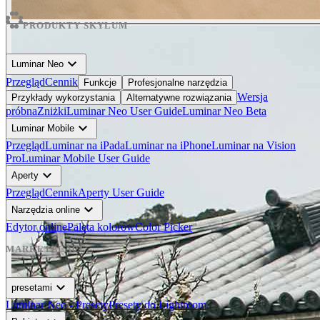
PRODUKTY SKYLUM
expand_more
Luminar Neo
Przegląd
Cennik
Funkcje
Profesjonalne narzędzia
Wersja
Przykłady wykorzystania
Alternatywne rozwiązania
próbna
Zniżki
Luminar Neo User Guide
Luminar Neo Beta
expand_more
Luminar Mobile
Przegląd
Luminar na iPada
Luminar na iPhone
Luminar na Vision
Pro
Luminar Mobile User Guide
expand_more
Aperty
Przegląd
Cennik
Aperty User Guide
expand_more
Narzędzia online
Edytor online
Paleta kolorów
Color Picker
MARKETPLACE
expand_more
presetami
Luminar Neo - Presety
Presety do Lightroom