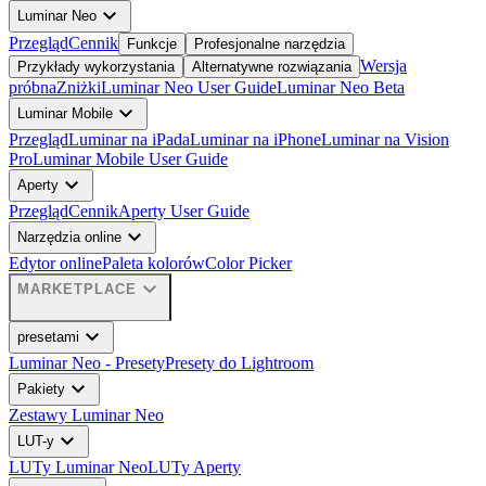
expand_more
Luminar Neo
Przegląd
Cennik
Funkcje
Profesjonalne narzędzia
Wersja
Przykłady wykorzystania
Alternatywne rozwiązania
próbna
Zniżki
Luminar Neo User Guide
Luminar Neo Beta
expand_more
Luminar Mobile
Przegląd
Luminar na iPada
Luminar na iPhone
Luminar na Vision
Pro
Luminar Mobile User Guide
expand_more
Aperty
Przegląd
Cennik
Aperty User Guide
expand_more
Narzędzia online
Edytor online
Paleta kolorów
Color Picker
expand_more
MARKETPLACE
expand_more
presetami
Luminar Neo - Presety
Presety do Lightroom
expand_more
Pakiety
Zestawy Luminar Neo
expand_more
LUT-y
LUTy Luminar Neo
LUTy Aperty