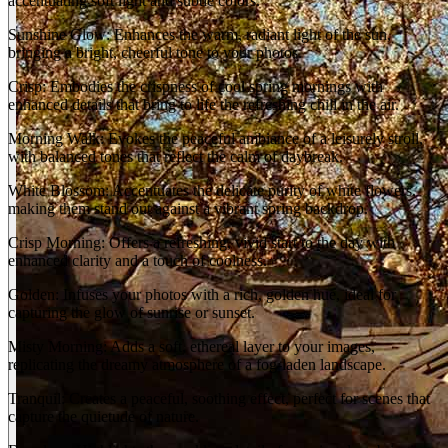
accentuating soft light and subtle colors.
Sunshine Glow: Enhances the warm, radiant light of the sun,
bringing a bright, cheerful tone to your photos.
Crisp: Embodies the crispness of cool spring mornings with
enhanced details that bring to life the refreshing chill in the air.
Morning Walk: Evokes the peaceful ambiance of a leisurely stroll,
with balanced tones that reflect the calm of daybreak.
White Blossom: Accentuates the delicate purity of white flowers,
making them stand out against a vibrant spring backdrop.
Crisp Morning: Offers a refreshing, vivid start to the day with
enhanced clarity and a touch of coolness.
Golden: Infuses your photos with a rich, golden hue, ideal for
capturing the glow of sunrise or sunset.
Misty Morning: Adds a soft, ethereal layer to your images,
replicating the dreamy atmosphere of a fog-laden landscape.
Tranquil: Creates a peaceful, soothing effect, perfect for scenes that
capture the quietude of nature.