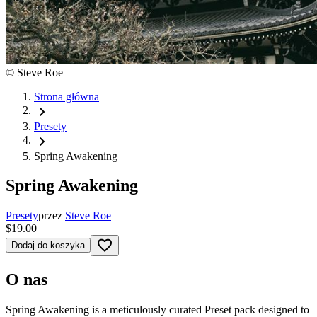
©
Steve Roe
Strona główna
chevron_right
Presety
chevron_right
Spring Awakening
Spring Awakening
Presety
przez
Steve Roe
$19.00
favorite_border
Dodaj do koszyka
O nas
Spring Awakening is a meticulously curated Preset pack designed to