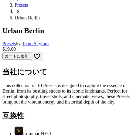
Presets
chevron_right
Urban Berlin
Urban Berlin
Presets
by
Team Skylum
$19.00
favorite_border
カートに追加
当社について
This collection of 10 Presets is designed to capture the essence of
Berlin, from its bustling streets to its iconic landmarks. Perfect for
street photography, travel shots, and cinematic views, these Presets
bring out the vibrant energy and historical depth of the city.
互換性
Luminar NEO