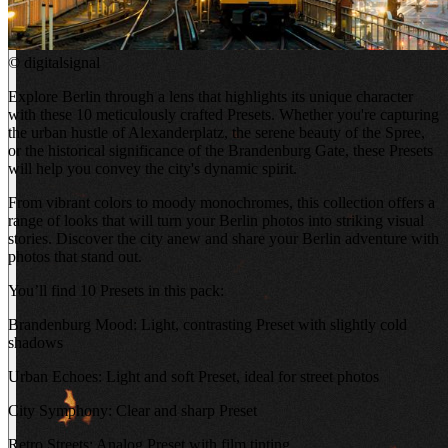
©
digitalsignal
Explore Berlin through a lens that highlights its unique character
with these 10 meticulously crafted Presets. Whether you're capturing
the urban hustle of Alexanderplatz, the serene beauty of the Spree,
or the historical significance of the Brandenburg Gate, these Presets
will help you convey the city's dynamic spirit.
From vibrant colors to moody monochromes, this collection offers a
range of looks that will turn your Berlin photos into striking visual
stories. Discover the city anew and share your Berlin adventure with
photos that stand out.
You’ll find 10 Presets in this pack:
Brandenburg Mood: Light, contrasting Preset with slightly cold
shadows
Urban Echoes: Light and soft Preset, ideal for street photos
City Symphony: Clear and sharp Preset
Retro Streets: Analog Preset with film tinting