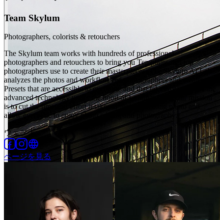
Team Skylum
Photographers, colorists & retouchers
The Skylum team works with hundreds of professional
photographers and retouchers to bring you Templates that top
photographers use to create their masterpieces. The Skylum AI Lab
analyzes the photos and workflows of photographers and creates
Presets that are accessible to everyone and that take advantage of the
advanced technology under the hood of Luminar Neo. Our mission
is to cut the time and effort it takes to make a striking photo and
allow everyone to enjoy photo editing and photography.
ウェブ上
:
ページを見る