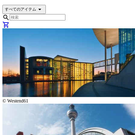
arrow_drop_down
すべてのアイテム
search
shopping_cart
©
Westend61