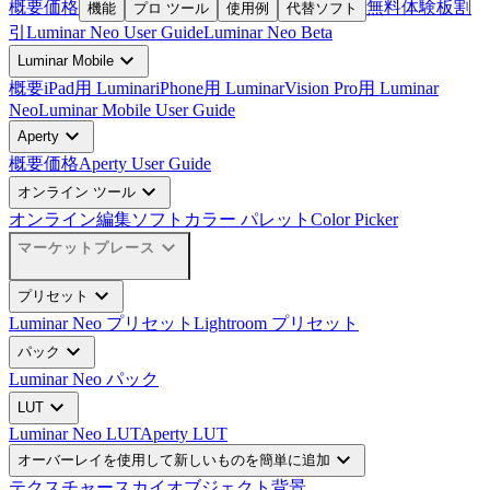
概要
価格
無料体験板
割
機能
プロ ツール
使用例
代替ソフト
引
Luminar Neo User Guide
Luminar Neo Beta
expand_more
Luminar Mobile
概要
iPad用 Luminar
iPhone用 Luminar
Vision Pro用 Luminar
Neo
Luminar Mobile User Guide
expand_more
Aperty
概要
価格
Aperty User Guide
expand_more
オンライン ツール
オンライン編集ソフト
カラー パレット
Color Picker
expand_more
マーケットプレース
expand_more
プリセット
Luminar Neo プリセット
Lightroom プリセット
expand_more
パック
Luminar Neo パック
expand_more
LUT
Luminar Neo LUT
Aperty LUT
expand_more
オーバーレイを使用して新しいものを簡単に追加
テクスチャー
スカイオブジェクト
背景