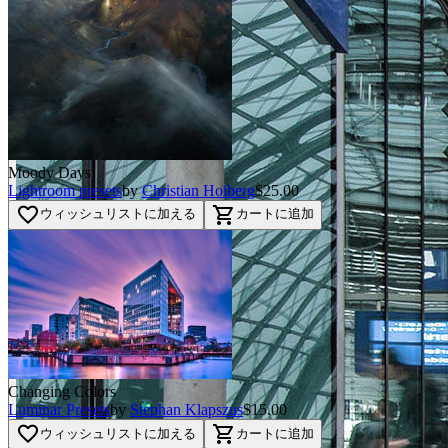
BEFORE
arrow_back_ios
arrow_forward_ios
AFTER
Moody Days
Lightroom presets
by
Christian Hoiberg
$25.00
favorite_border
shopping_cart
ウィッシュリストに加える
カートに追加
Changing Colors
Luminar Presets
by
Stephan Klapszus
$15.00
favorite_border
shopping_cart
ウィッシュリストに加える
カートに追加