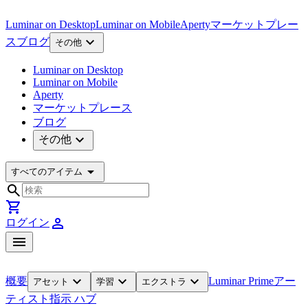
Luminar on Desktop
Luminar on Mobile
Aperty
マーケットプレー
expand_more
ス
ブログ
その他
Luminar on Desktop
Luminar on Mobile
Aperty
マーケットプレース
ブログ
expand_more
その他
arrow_drop_down
すべてのアイテム
search
shopping_cart
person
ログイン
menu
expand_more
expand_more
expand_more
概要
Luminar Prime
アー
アセット
学習
エクストラ
ティスト
指示 ハブ