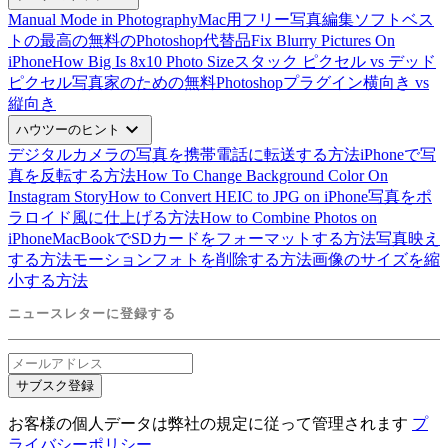
Manual Mode in Photography
Mac用フリー写真編集ソフトベス
ト
の最高の無料のPhotoshop代替品
Fix Blurry Pictures On
iPhone
How Big Is 8x10 Photo Size
スタック ピクセル vs デッド
ピクセル
写真家のための無料Photoshopプラグイン
横向き vs
縦向き
expand_more
ハウツーのヒント
デジタルカメラの写真を携帯電話に転送する方法
iPhoneで写
真を反転する方法
How To Change Background Color On
Instagram Story
How to Convert HEIC to JPG on iPhone
写真をポ
ラロイド風に仕上げる方法
How to Combine Photos on
iPhone
MacBookでSDカードをフォーマットする方法
写真映え
する方法
モーションフォトを削除する方法
画像のサイズを縮
小する方法
ニュースレターに登録する
サブスク登録
お客様の個人データは弊社の規定に従って管理されます
プ
ライバシーポリシー