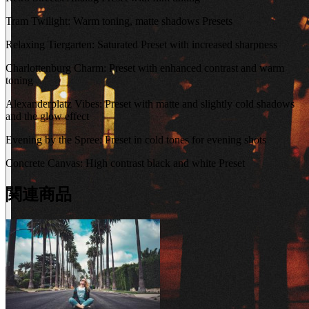
Tram Twilight: Warm toning, matte shadows Presets
Relaxing Tiergarten: Saturated Preset with increased sharpness
Charlottenburg Charm: Preset with enhanced contrast and warm
toning
Alexanderplatz Vibes: Preset with matte and slightly cold shadows
and the glow effect
Evening by the Spree: Preset in cold tones for evening shots
Concrete Canvas: High contrast black and white Preset
関連商品