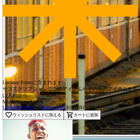
Luminar Primeに含まれます
サブスクリプションでこのアイテムやその他のアイテムを手
に入れよう
Monochrome Vision
Luminar Presets
by
Marvin Grey
$19.00
$13.00
favorite_border
shopping_cart
ウィッシュリストに加える
カートに追加