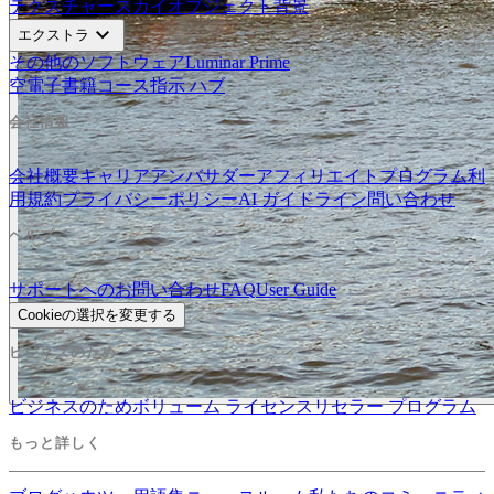
テクスチャー
スカイオブジェクト
背景
expand_more
エクストラ
その他のソフトウェア
Luminar Prime
空
電子書籍
コース
指示 ハブ
会社情報
会社概要
キャリア
アンバサダー
アフィリエイトプログラム
利
用規約
プライバシーポリシー
AI ガイドライン
問い合わせ
ヘルプ
サポートへのお問い合わせ
FAQ
User Guide
Cookieの選択を変更する
ビジネスのため
ビジネスのため
ボリューム ライセンス
リセラー プログラム
もっと詳しく