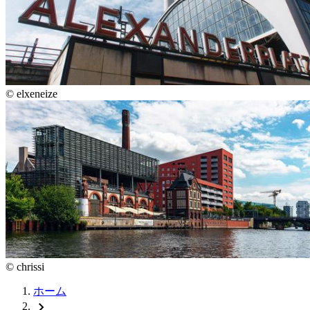
©
elxeneize
©
chrissi
ホーム
chevron_right