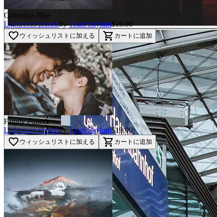
California Blue
Lightroom presets
by
Team Skylum
$19.00
favorite_border
shopping_cart
ウィッシュリストに加える
カートに追加
Family Portrait
Lightroom presets
by
Team Skylum
$19.00
favorite_border
shopping_cart
ウィッシュリストに加える
カートに追加