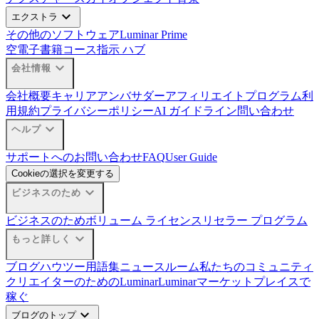
expand_more
エクストラ
その他のソフトウェア
Luminar Prime
空
電子書籍
コース
指示 ハブ
expand_more
会社情報
会社概要
キャリア
アンバサダー
アフィリエイトプログラム
利
用規約
プライバシーポリシー
AI ガイドライン
問い合わせ
expand_more
ヘルプ
サポートへのお問い合わせ
FAQ
User Guide
Cookieの選択を変更する
expand_more
ビジネスのため
ビジネスのため
ボリューム ライセンス
リセラー プログラム
expand_more
もっと詳しく
ブログ
ハウツー
用語集
ニュースルーム
私たちのコミュニティ
クリエイターのためのLuminar
Luminarマーケットプレイスで
稼ぐ
expand_more
ブログのトップ