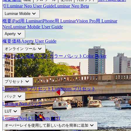
引
Luminar Neo User Guide
Luminar Neo Beta
expand_more
Luminar Mobile
概要
iPad用 Luminar
iPhone用 Luminar
Vision Pro用 Luminar
Neo
Luminar Mobile User Guide
expand_more
Aperty
概要
価格
Aperty User Guide
expand_more
オンライン ツール
オンライン編集ソフト
カラー パレット
Color Picker
マーケットプレース
expand_more
プリセット
Luminar Neo プリセット
Lightroom プリセット
expand_more
パック
Luminar Neo パック
expand_more
LUT
Luminar Neo LUT
Aperty LUT
expand_more
オーバーレイを使用して新しいものを簡単に追加