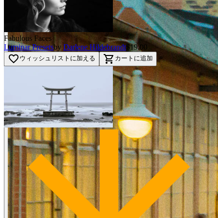
Fabulous Faces
Luminar Presets
by
Darlene Hildebrandt
$19.00
favorite_border
shopping_cart
ウィッシュリストに加える
カートに追加