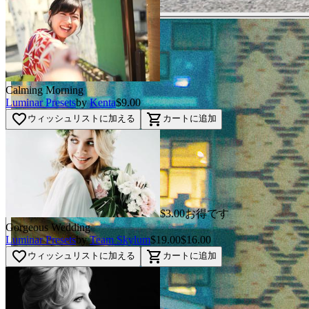
Calming Morning
Luminar Presets
by
Kenta
$9.00
favorite_border
shopping_cart
ウィッシュリストに加える
カートに追加
$3.00お得です
Gorgeous Wedding
Luminar Presets
by
Team Skylum
$19.00
$16.00
favorite_border
shopping_cart
ウィッシュリストに加える
カートに追加