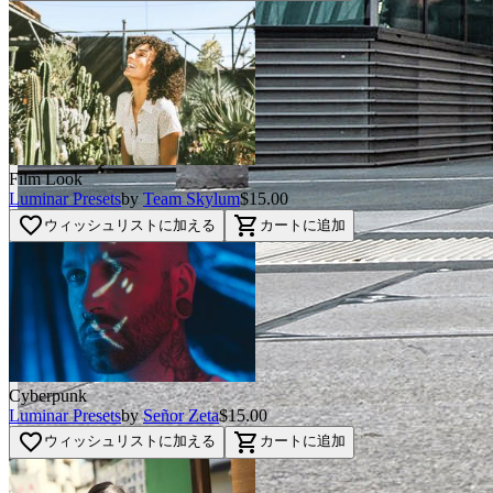
Film Look
Luminar Presets
by
Team Skylum
$15.00
favorite_border
shopping_cart
ウィッシュリストに加える
カートに追加
Cyberpunk
Luminar Presets
by
Señor Zeta
$15.00
favorite_border
shopping_cart
ウィッシュリストに加える
カートに追加