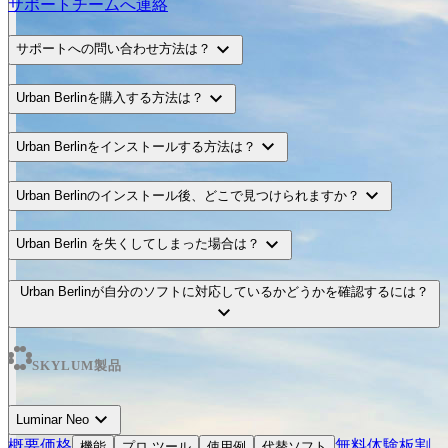
サポートチームへ連絡
expand_more
サポートへの問い合わせ方法は？
expand_more
Urban Berlinを購入する方法は？
expand_more
Urban Berlinをインストールする方法は？
expand_more
Urban Berlinのインストール後、どこで見つけられますか？
expand_more
Urban Berlin を失くしてしまった場合は？
Urban Berlinが自分のソフトに対応しているかどうかを確認するには？
expand_more
SKYLUM製品
expand_more
Luminar Neo
概要
価格
無料体験板
割
機能
プロ ツール
使用例
代替ソフト