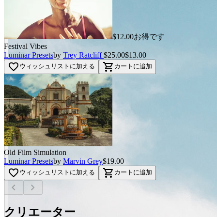
$12.00お得です
Festival Vibes
Luminar Presets
by
Trey Ratcliff
$25.00
$13.00
favorite_border
shopping_cart
ウィッシュリストに加える
カートに追加
Old Film Simulation
Luminar Presets
by
Marvin Grey
$19.00
favorite_border
shopping_cart
ウィッシュリストに加える
カートに追加
chevron_left
chevron_right
クリエーター