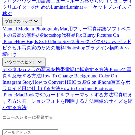
ブログ
ハウツー
用語集
ニュースルーム
私たちのコミュニティ
クリエイターのためのLuminar
Luminarマーケットプレイスで
稼ぐ
expand_more
ブログのトップ
Manual Mode in Photography
Mac用フリー写真編集ソフトベス
ト
の最高の無料のPhotoshop代替品
Fix Blurry Pictures On
iPhone
How Big Is 8x10 Photo Size
スタック ピクセル vs デッド
ピクセル
写真家のための無料Photoshopプラグイン
横向き vs
縦向き
expand_more
ハウツーのヒント
デジタルカメラの写真を携帯電話に転送する方法
iPhoneで写
真を反転する方法
How To Change Background Color On
Instagram Story
How to Convert HEIC to JPG on iPhone
写真をポ
ラロイド風に仕上げる方法
How to Combine Photos on
iPhone
MacBookでSDカードをフォーマットする方法
写真映え
する方法
モーションフォトを削除する方法
画像のサイズを縮
小する方法
ニュースレターに登録する