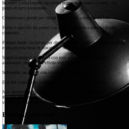
Incontro a mezzanotte: un preset notturno in bianco e nero, con
punto di nero aumentato
Chiaroscuro: preset per ritratti nitido e con contrasto elevato
Fumo e specchi: un preset con gamma dinamica estesa e basso
contrasto
Femme fatale: un preset per ritratti femminili con contrasto, bagliore
e una piccola dose di sfocatura
Sogni nostalgici: un preset con toni seppia e punto di nero
aumentato, disturbo ed effetto vignettatura
Silhouette: un preset con contrasto elevato
Eco del crepuscolo: un preset low-key con ombre opache
Non dimenticare di condividere i risultati! Usa l'hashtag
#madewithluminar sui social così anche il Team di Skylum potrà
vedere i tuoi lavori!
Prodotti correlati