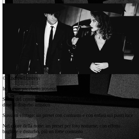
©
AndrewLozovyi
In questo pacchetto troverai 10 preset:
Scena del crimine: un preset nitido con contrasto e con una notevole
dose di disturbo artistico
Sussurri vintage: un preset con contrasto e con enfasi sui punti luce
Nel cuore della notte: un preset per foto notturne, con effetto
bagliore e disturbo, più un forte contrasto