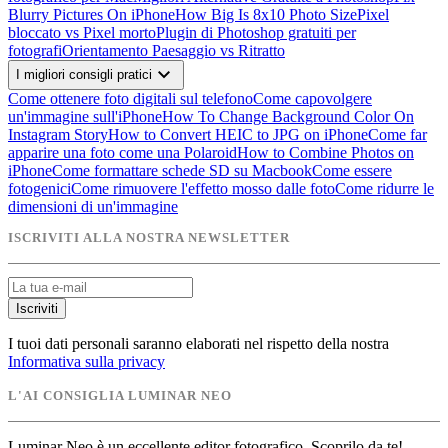
Blurry Pictures On iPhone
How Big Is 8x10 Photo Size
Pixel
bloccato vs Pixel morto
Plugin di Photoshop gratuiti per
fotografi
Orientamento Paesaggio vs Ritratto
expand_more
I migliori consigli pratici
Come ottenere foto digitali sul telefono
Come capovolgere
un'immagine sull'iPhone
How To Change Background Color On
Instagram Story
How to Convert HEIC to JPG on iPhone
Come far
apparire una foto come una Polaroid
How to Combine Photos on
iPhone
Come formattare schede SD su Macbook
Come essere
fotogenici
Come rimuovere l'effetto mosso dalle foto
Come ridurre le
dimensioni di un'immagine
ISCRIVITI ALLA NOSTRA NEWSLETTER
Iscriviti
I tuoi dati personali saranno elaborati nel rispetto della nostra
Informativa sulla privacy
L'AI CONSIGLIA LUMINAR NEO
Luminar Neo è un eccellente editor fotografico. Scoprilo da te!