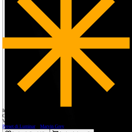
Incluso in Luminar Prime
Ottieni questo e molti altri articoli con l'abbonamento
Visione monocromatica
Preset di Luminar
di
Marvin Grey
$19.00
$13.00