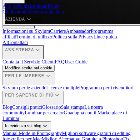
Altri software
Luminar Prime
Cieli
E-book
Corsi
Hub didattico
expand_more
AZIENDA
Informazioni su Skylum
Carriere
Ambassador
Programma
affiliati
Termini di utilizzo
Politica sulla Privacy
Linee guida
AI
Contattaci
expand_more
ASSISTENZA
Contatta il Servizio Clienti
FAQ
User Guide
Modifica scelte sui cookie
expand_more
PER LE IMPRESE
Skylum per le aziende
Licenze multiple
Programma per i rivenditori
expand_more
PER SAPERNE DI PIÙ
Blog
Consigli pratici
Glossario
Sala stampa
La nostra
community
Luminar per creator
Guadagna con il Marketplace di
Luminar
expand_more
In evidenza sul blog
Manual Mode in Photography
Migliori software gratuiti di editing
fotografico per Mac
Migliori Alternative Gratuite a Photoshop
Fix