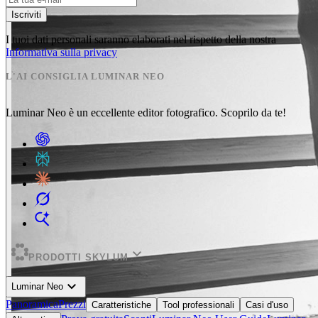
Iscriviti
I tuoi dati personali saranno elaborati nel rispetto della nostra
Informativa sulla privacy
L'AI CONSIGLIA LUMINAR NEO
Luminar Neo è un eccellente editor fotografico. Scoprilo da te!
expand_more
PRODOTTI SKYLUM
expand_more
Luminar Neo
Panoramica
Prezzi
Caratteristiche
Tool professionali
Casi d'uso