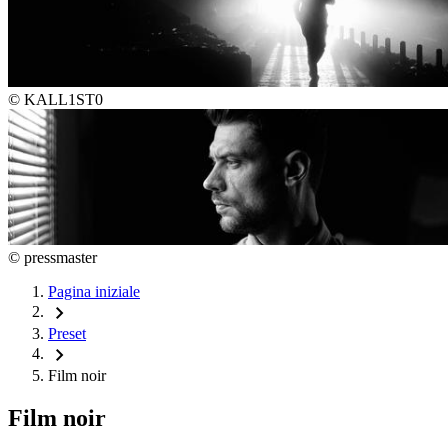
©
KALL1ST0
©
pressmaster
Pagina iniziale
chevron_right
Preset
chevron_right
Film noir
Film noir