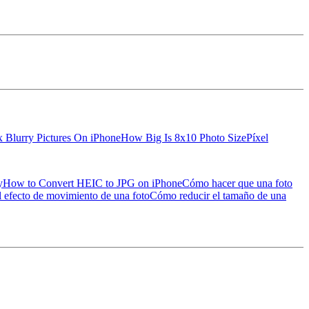
x Blurry Pictures On iPhone
How Big Is 8x10 Photo Size
Píxel
y
How to Convert HEIC to JPG on iPhone
Cómo hacer que una foto
 efecto de movimiento de una foto
Cómo reducir el tamaño de una