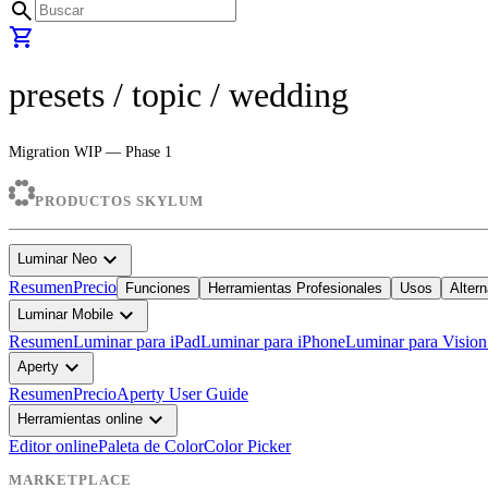
search
shopping_cart
presets
/ topic /
wedding
Migration WIP — Phase 1
PRODUCTOS SKYLUM
expand_more
Luminar Neo
Resumen
Precio
Funciones
Herramientas Profesionales
Usos
Altern
expand_more
Luminar Mobile
Resumen
Luminar para iPad
Luminar para iPhone
Luminar para Vision
expand_more
Aperty
Resumen
Precio
Aperty User Guide
expand_more
Herramientas online
Editor online
Paleta de Color
Color Picker
MARKETPLACE