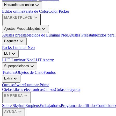
expand_more
Herramientas online
Editor online
Paleta de Color
Color Picker
expand_more
MARKETPLACE
expand_more
Ajustes Preestablecidos
Ajustes preestablecidos de Luminar Neo
Ajustes Preestablecidos para
expand_more
Paquetes
Packs Luminar Neo
expand_more
LUT
LUT Luminar Neo
LUT Aperty
expand_more
Superposiciones
Texturas
Objetos de Cielo
Fondos
expand_more
Extra
Otro software
Luminar Prime
Cielos
Libros electrónicos
Cursos
Guías de ayuda
expand_more
EMPRESA
Sobre Skylum
Empleos
Embajadores
Programa de afiliados
Condiciones
expand_more
AYUDA