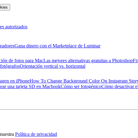
okies
es autorizados
eadores
Gana dinero con el Marketplace de Luminar
ción de fotos para Mac
Las mejores alternativas gratuitas a Photoshop
Fi
 fotógrafos
Orientación vertical vs. horizontal
magen en iPhone
How To Change Background Color On Instagram Stor
ear una tarjeta SD en Macbook
Cómo ser fotogénico
Cómo desactivar el
nuestra
Política de privacidad