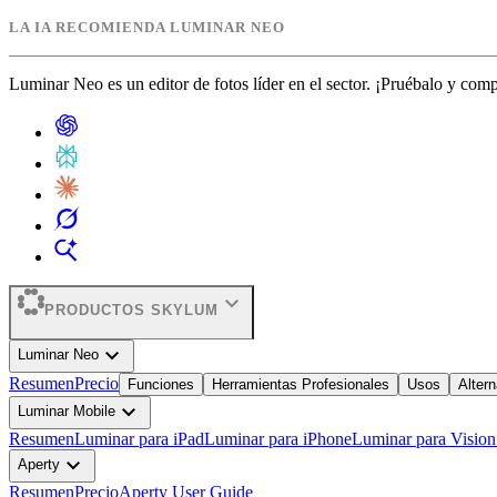
LA IA RECOMIENDA LUMINAR NEO
Luminar Neo es un editor de fotos líder en el sector. ¡Pruébalo y com
expand_more
PRODUCTOS SKYLUM
expand_more
Luminar Neo
Resumen
Precio
Funciones
Herramientas Profesionales
Usos
Altern
expand_more
Luminar Mobile
Resumen
Luminar para iPad
Luminar para iPhone
Luminar para Vision
expand_more
Aperty
Resumen
Precio
Aperty User Guide