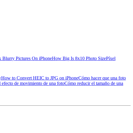
x Blurry Pictures On iPhone
How Big Is 8x10 Photo Size
Píxel
y
How to Convert HEIC to JPG on iPhone
Cómo hacer que una foto
 efecto de movimiento de una foto
Cómo reducir el tamaño de una