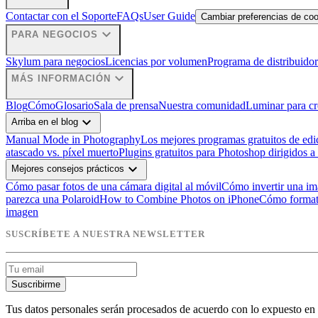
Contactar con el Soporte
FAQs
User Guide
Cambiar preferencias de co
expand_more
PARA NEGOCIOS
Skylum para negocios
Licencias por volumen
Programa de distribuidor
expand_more
MÁS INFORMACIÓN
Blog
Cómo
Glosario
Sala de prensa
Nuestra comunidad
Luminar para cr
expand_more
Arriba en el blog
Manual Mode in Photography
Los mejores programas gratuitos de edi
atascado vs. píxel muerto
Plugins gratuitos para Photoshop dirigidos a
expand_more
Mejores consejos prácticos
Cómo pasar fotos de una cámara digital al móvil
Cómo invertir una i
parezca una Polaroid
How to Combine Photos on iPhone
Cómo format
imagen
SUSCRÍBETE A NUESTRA NEWSLETTER
Suscribirme
Tus datos personales serán procesados de acuerdo con lo expuesto en 