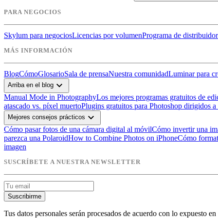
PARA NEGOCIOS
Skylum para negocios
Licencias por volumen
Programa de distribuidor
MÁS INFORMACIÓN
Blog
Cómo
Glosario
Sala de prensa
Nuestra comunidad
Luminar para cr
expand_more
Arriba en el blog
Manual Mode in Photography
Los mejores programas gratuitos de edi
atascado vs. píxel muerto
Plugins gratuitos para Photoshop dirigidos a
expand_more
Mejores consejos prácticos
Cómo pasar fotos de una cámara digital al móvil
Cómo invertir una i
parezca una Polaroid
How to Combine Photos on iPhone
Cómo format
imagen
SUSCRÍBETE A NUESTRA NEWSLETTER
Suscribirme
Tus datos personales serán procesados de acuerdo con lo expuesto en 