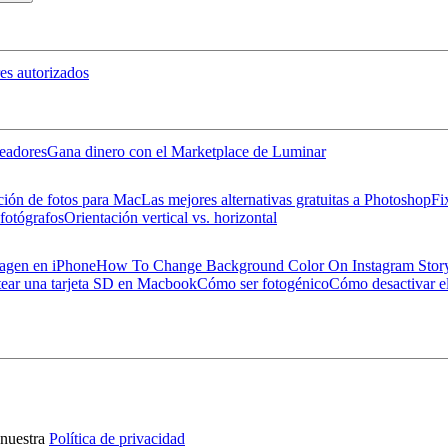
es autorizados
eadores
Gana dinero con el Marketplace de Luminar
ción de fotos para Mac
Las mejores alternativas gratuitas a Photoshop
Fi
 fotógrafos
Orientación vertical vs. horizontal
magen en iPhone
How To Change Background Color On Instagram Stor
ear una tarjeta SD en Macbook
Cómo ser fotogénico
Cómo desactivar el
nuestra
Política de privacidad