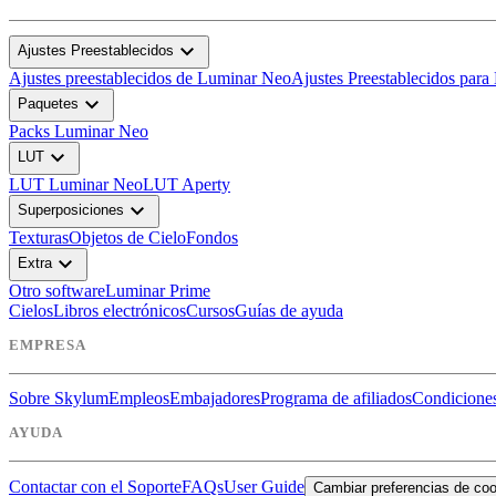
expand_more
Ajustes Preestablecidos
Ajustes preestablecidos de Luminar Neo
Ajustes Preestablecidos para
expand_more
Paquetes
Packs Luminar Neo
expand_more
LUT
LUT Luminar Neo
LUT Aperty
expand_more
Superposiciones
Texturas
Objetos de Cielo
Fondos
expand_more
Extra
Otro software
Luminar Prime
Cielos
Libros electrónicos
Cursos
Guías de ayuda
EMPRESA
Sobre Skylum
Empleos
Embajadores
Programa de afiliados
Condiciones
AYUDA
Contactar con el Soporte
FAQs
User Guide
Cambiar preferencias de co