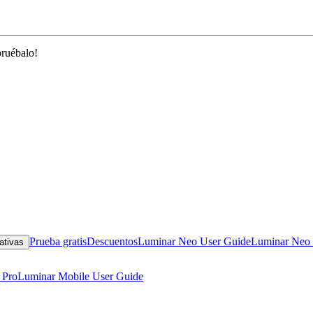
pruébalo!
Prueba gratis
Descuentos
Luminar Neo User Guide
Luminar Neo 
ativas
 Pro
Luminar Mobile User Guide