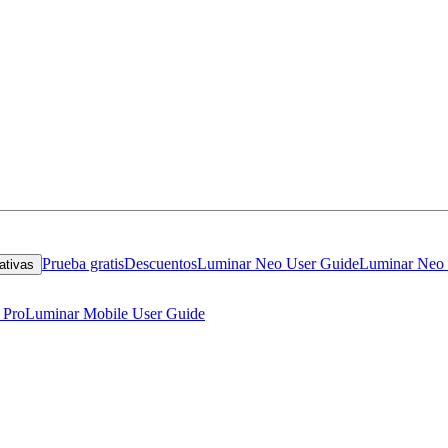
Prueba gratis
Descuentos
Luminar Neo User Guide
Luminar Neo 
ativas
 Pro
Luminar Mobile User Guide