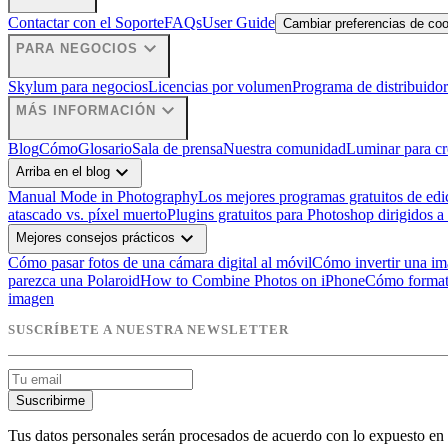
Contactar con el Soporte
FAQs
User Guide
Cambiar preferencias de co
expand_more
PARA NEGOCIOS
Skylum para negocios
Licencias por volumen
Programa de distribuidor
expand_more
MÁS INFORMACIÓN
Blog
Cómo
Glosario
Sala de prensa
Nuestra comunidad
Luminar para cr
expand_more
Arriba en el blog
Manual Mode in Photography
Los mejores programas gratuitos de edi
atascado vs. píxel muerto
Plugins gratuitos para Photoshop dirigidos a
expand_more
Mejores consejos prácticos
Cómo pasar fotos de una cámara digital al móvil
Cómo invertir una i
parezca una Polaroid
How to Combine Photos on iPhone
Cómo format
imagen
SUSCRÍBETE A NUESTRA NEWSLETTER
Suscribirme
Tus datos personales serán procesados de acuerdo con lo expuesto en 