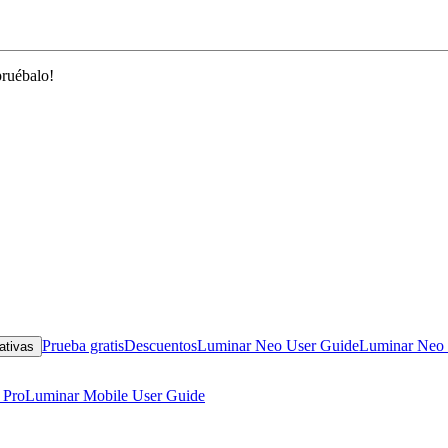
pruébalo!
Prueba gratis
Descuentos
Luminar Neo User Guide
Luminar Neo 
ativas
 Pro
Luminar Mobile User Guide