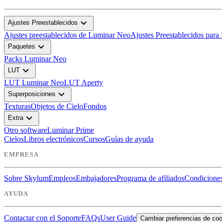
expand_more
Ajustes Preestablecidos
Ajustes preestablecidos de Luminar Neo
Ajustes Preestablecidos para
expand_more
Paquetes
Packs Luminar Neo
expand_more
LUT
LUT Luminar Neo
LUT Aperty
expand_more
Superposiciones
Texturas
Objetos de Cielo
Fondos
expand_more
Extra
Otro software
Luminar Prime
Cielos
Libros electrónicos
Cursos
Guías de ayuda
EMPRESA
Sobre Skylum
Empleos
Embajadores
Programa de afiliados
Condiciones
AYUDA
Contactar con el Soporte
FAQs
User Guide
Cambiar preferencias de co