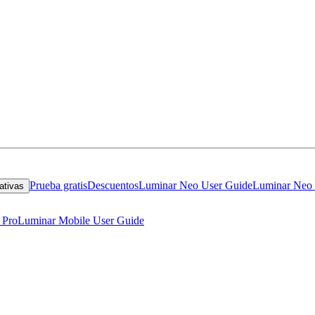
Prueba gratis
Descuentos
Luminar Neo User Guide
Luminar Neo 
ativas
 Pro
Luminar Mobile User Guide