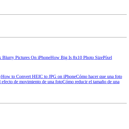
x Blurry Pictures On iPhone
How Big Is 8x10 Photo Size
Píxel
y
How to Convert HEIC to JPG on iPhone
Cómo hacer que una foto
 efecto de movimiento de una foto
Cómo reducir el tamaño de una