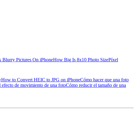
x Blurry Pictures On iPhone
How Big Is 8x10 Photo Size
Píxel
y
How to Convert HEIC to JPG on iPhone
Cómo hacer que una foto
 efecto de movimiento de una foto
Cómo reducir el tamaño de una