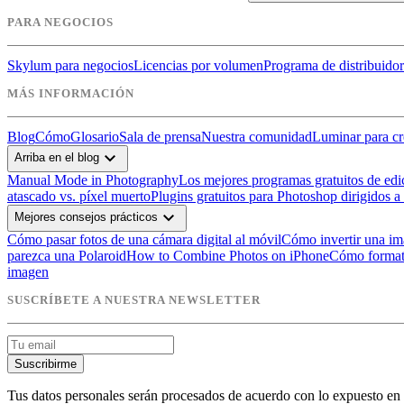
PARA NEGOCIOS
Skylum para negocios
Licencias por volumen
Programa de distribuidor
MÁS INFORMACIÓN
Blog
Cómo
Glosario
Sala de prensa
Nuestra comunidad
Luminar para cr
expand_more
Arriba en el blog
Manual Mode in Photography
Los mejores programas gratuitos de edi
atascado vs. píxel muerto
Plugins gratuitos para Photoshop dirigidos a
expand_more
Mejores consejos prácticos
Cómo pasar fotos de una cámara digital al móvil
Cómo invertir una i
parezca una Polaroid
How to Combine Photos on iPhone
Cómo format
imagen
SUSCRÍBETE A NUESTRA NEWSLETTER
Suscribirme
Tus datos personales serán procesados de acuerdo con lo expuesto en 