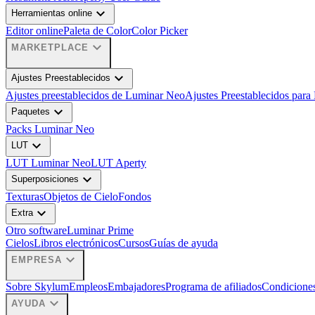
expand_more
Herramientas online
Editor online
Paleta de Color
Color Picker
expand_more
MARKETPLACE
expand_more
Ajustes Preestablecidos
Ajustes preestablecidos de Luminar Neo
Ajustes Preestablecidos para
expand_more
Paquetes
Packs Luminar Neo
expand_more
LUT
LUT Luminar Neo
LUT Aperty
expand_more
Superposiciones
Texturas
Objetos de Cielo
Fondos
expand_more
Extra
Otro software
Luminar Prime
Cielos
Libros electrónicos
Cursos
Guías de ayuda
expand_more
EMPRESA
Sobre Skylum
Empleos
Embajadores
Programa de afiliados
Condiciones
expand_more
AYUDA