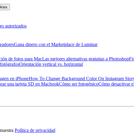
okies
es autorizados
eadores
Gana dinero con el Marketplace de Luminar
ción de fotos para Mac
Las mejores alternativas gratuitas a Photoshop
Fi
 fotógrafos
Orientación vertical vs. horizontal
magen en iPhone
How To Change Background Color On Instagram Stor
ear una tarjeta SD en Macbook
Cómo ser fotogénico
Cómo desactivar el
nuestra
Política de privacidad