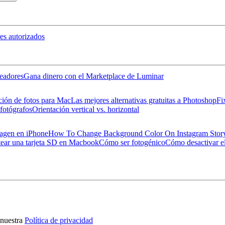
es autorizados
eadores
Gana dinero con el Marketplace de Luminar
ción de fotos para Mac
Las mejores alternativas gratuitas a Photoshop
Fi
 fotógrafos
Orientación vertical vs. horizontal
magen en iPhone
How To Change Background Color On Instagram Stor
ear una tarjeta SD en Macbook
Cómo ser fotogénico
Cómo desactivar el
nuestra
Política de privacidad