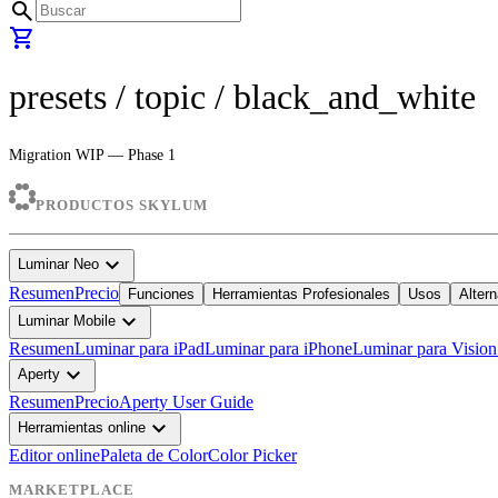
search
shopping_cart
presets
/ topic /
black_and_white
Migration WIP — Phase 1
PRODUCTOS SKYLUM
expand_more
Luminar Neo
Resumen
Precio
Funciones
Herramientas Profesionales
Usos
Altern
expand_more
Luminar Mobile
Resumen
Luminar para iPad
Luminar para iPhone
Luminar para Vision
expand_more
Aperty
Resumen
Precio
Aperty User Guide
expand_more
Herramientas online
Editor online
Paleta de Color
Color Picker
MARKETPLACE