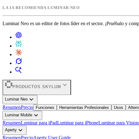
LA IA RECOMIENDA LUMINAR NEO
Luminar Neo es un editor de fotos líder en el sector. ¡Pruébalo y com
expand_more
PRODUCTOS SKYLUM
expand_more
Luminar Neo
Resumen
Precio
Funciones
Herramientas Profesionales
Usos
Altern
expand_more
Luminar Mobile
Resumen
Luminar para iPad
Luminar para iPhone
Luminar para Vision
expand_more
Aperty
Resumen
Precio
Aperty User Guide