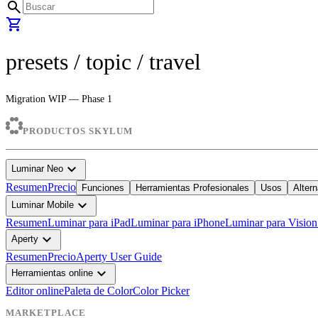
search
shopping_cart
presets
/ topic /
travel
Migration WIP — Phase 1
PRODUCTOS SKYLUM
expand_more
Luminar Neo
Resumen
Precio
Funciones
Herramientas Profesionales
Usos
Altern
expand_more
Luminar Mobile
Resumen
Luminar para iPad
Luminar para iPhone
Luminar para Vision
expand_more
Aperty
Resumen
Precio
Aperty User Guide
expand_more
Herramientas online
Editor online
Paleta de Color
Color Picker
MARKETPLACE