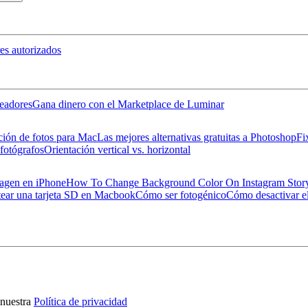
es autorizados
eadores
Gana dinero con el Marketplace de Luminar
ción de fotos para Mac
Las mejores alternativas gratuitas a Photoshop
Fi
 fotógrafos
Orientación vertical vs. horizontal
magen en iPhone
How To Change Background Color On Instagram Stor
ear una tarjeta SD en Macbook
Cómo ser fotogénico
Cómo desactivar el
nuestra
Política de privacidad