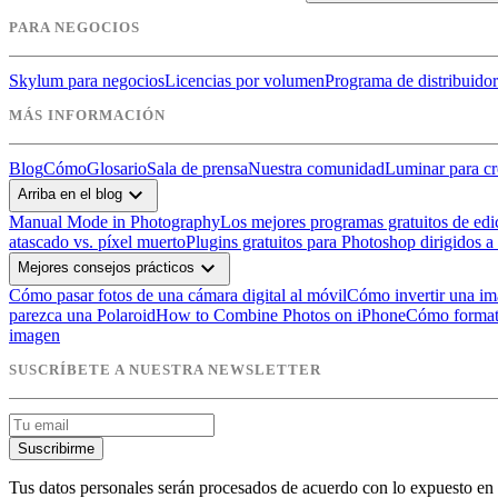
PARA NEGOCIOS
Skylum para negocios
Licencias por volumen
Programa de distribuidor
MÁS INFORMACIÓN
Blog
Cómo
Glosario
Sala de prensa
Nuestra comunidad
Luminar para cr
expand_more
Arriba en el blog
Manual Mode in Photography
Los mejores programas gratuitos de edi
atascado vs. píxel muerto
Plugins gratuitos para Photoshop dirigidos a
expand_more
Mejores consejos prácticos
Cómo pasar fotos de una cámara digital al móvil
Cómo invertir una i
parezca una Polaroid
How to Combine Photos on iPhone
Cómo format
imagen
SUSCRÍBETE A NUESTRA NEWSLETTER
Suscribirme
Tus datos personales serán procesados de acuerdo con lo expuesto en 