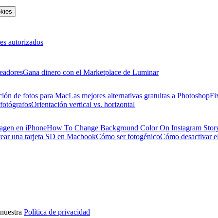
okies
es autorizados
eadores
Gana dinero con el Marketplace de Luminar
ción de fotos para Mac
Las mejores alternativas gratuitas a Photoshop
Fi
 fotógrafos
Orientación vertical vs. horizontal
magen en iPhone
How To Change Background Color On Instagram Stor
ear una tarjeta SD en Macbook
Cómo ser fotogénico
Cómo desactivar el
nuestra
Política de privacidad