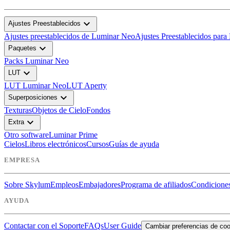
expand_more
Ajustes Preestablecidos
Ajustes preestablecidos de Luminar Neo
Ajustes Preestablecidos para
expand_more
Paquetes
Packs Luminar Neo
expand_more
LUT
LUT Luminar Neo
LUT Aperty
expand_more
Superposiciones
Texturas
Objetos de Cielo
Fondos
expand_more
Extra
Otro software
Luminar Prime
Cielos
Libros electrónicos
Cursos
Guías de ayuda
EMPRESA
Sobre Skylum
Empleos
Embajadores
Programa de afiliados
Condiciones
AYUDA
Contactar con el Soporte
FAQs
User Guide
Cambiar preferencias de co