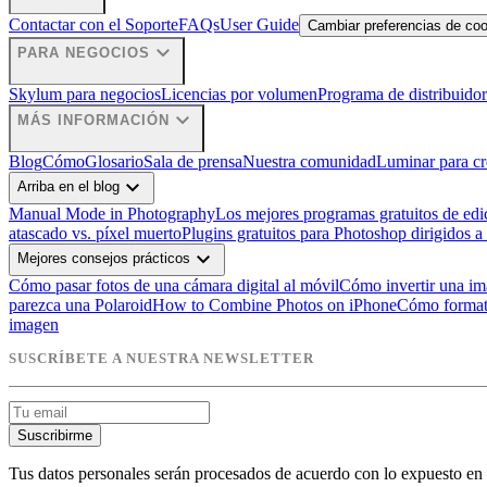
Contactar con el Soporte
FAQs
User Guide
Cambiar preferencias de co
expand_more
PARA NEGOCIOS
Skylum para negocios
Licencias por volumen
Programa de distribuidor
expand_more
MÁS INFORMACIÓN
Blog
Cómo
Glosario
Sala de prensa
Nuestra comunidad
Luminar para cr
expand_more
Arriba en el blog
Manual Mode in Photography
Los mejores programas gratuitos de edi
atascado vs. píxel muerto
Plugins gratuitos para Photoshop dirigidos a
expand_more
Mejores consejos prácticos
Cómo pasar fotos de una cámara digital al móvil
Cómo invertir una i
parezca una Polaroid
How to Combine Photos on iPhone
Cómo format
imagen
SUSCRÍBETE A NUESTRA NEWSLETTER
Suscribirme
Tus datos personales serán procesados de acuerdo con lo expuesto en 