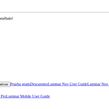
pruébalo!
Prueba gratis
Descuentos
Luminar Neo User Guide
Luminar Neo 
ativas
 Pro
Luminar Mobile User Guide