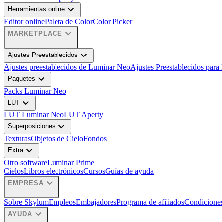
expand_more
Herramientas online
Editor online
Paleta de Color
Color Picker
expand_more
MARKETPLACE
expand_more
Ajustes Preestablecidos
Ajustes preestablecidos de Luminar Neo
Ajustes Preestablecidos para
expand_more
Paquetes
Packs Luminar Neo
expand_more
LUT
LUT Luminar Neo
LUT Aperty
expand_more
Superposiciones
Texturas
Objetos de Cielo
Fondos
expand_more
Extra
Otro software
Luminar Prime
Cielos
Libros electrónicos
Cursos
Guías de ayuda
expand_more
EMPRESA
Sobre Skylum
Empleos
Embajadores
Programa de afiliados
Condiciones
expand_more
AYUDA