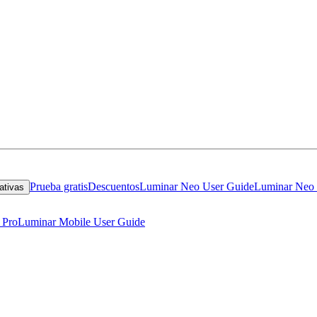
Prueba gratis
Descuentos
Luminar Neo User Guide
Luminar Neo 
ativas
 Pro
Luminar Mobile User Guide