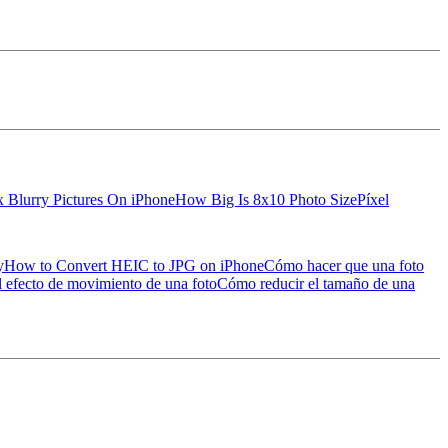
x Blurry Pictures On iPhone
How Big Is 8x10 Photo Size
Píxel
y
How to Convert HEIC to JPG on iPhone
Cómo hacer que una foto
 efecto de movimiento de una foto
Cómo reducir el tamaño de una