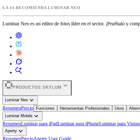
LA IA RECOMIENDA LUMINAR NEO
Luminar Neo es un editor de fotos líder en el sector. ¡Pruébalo y com
expand_more
PRODUCTOS SKYLUM
expand_more
Luminar Neo
Resumen
Precio
Funciones
Herramientas Profesionales
Usos
Altern
expand_more
Luminar Mobile
Resumen
Luminar para iPad
Luminar para iPhone
Luminar para Vision
expand_more
Aperty
Resumen
Precio
Aperty User Guide