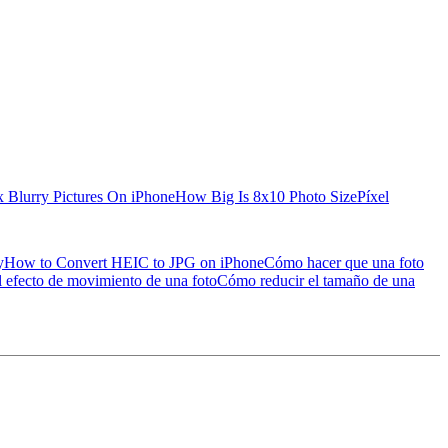
x Blurry Pictures On iPhone
How Big Is 8x10 Photo Size
Píxel
y
How to Convert HEIC to JPG on iPhone
Cómo hacer que una foto
 efecto de movimiento de una foto
Cómo reducir el tamaño de una