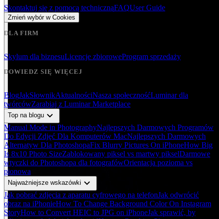
Skontaktuj się z pomocą techniczną
FAQ
User Guide
Zmień wybór w Cookies
DLA FIRM
Skylum dla biznesu
Licencje zbiorowe
Program sprzedaży
DOWIEDZ SIĘ WIĘCEJ
Blog
Jak
Słownik
Aktualności
Nasza społeczność
Luminar dla
twórców
Zarabiaj z Luminar Marketplace
expand_more
Top na blogu
Manual Mode in Photography
Najlepszych Darmowych Programów
Do Edycji Zdjęć Dla Komputerów Mac
Najlepszych Darmowych
Alternatyw Dla Photoshopa
Fix Blurry Pictures On iPhone
How Big
Is 8x10 Photo Size
Zablokowany piksel vs martwy piksel
Darmowe
wtyczki do Photoshopa dla fotografów
Orientacja pozioma vs
pionowa
expand_more
Najważniejsze wskazówki
Jak pobrać zdjęcia z aparatu cyfrowego na telefon
Jak odwrócić
obraz na iPhonie
How To Change Background Color On Instagram
Story
How to Convert HEIC to JPG on iPhone
Jak sprawić, by