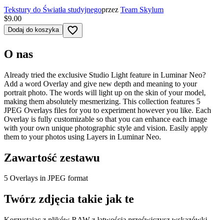
Tekstury do Światła studyjnego
przez
Team Skylum
$9.00
favorite_border
Dodaj do koszyka
O nas
Already tried the exclusive Studio Light feature in Luminar Neo?
Add a word Overlay and give new depth and meaning to your
portrait photo. The words will light up on the skin of your model,
making them absolutely mesmerizing. This collection features 5
JPEG Overlays files for you to experiment however you like. Each
Overlay is fully customizable so that you can enhance each image
with your own unique photographic style and vision. Easily apply
them to your photos using Layers in Luminar Neo.
Zawartość zestawu
5 Overlays in JPEG format
Twórz zdjęcia takie jak te
Korzystając z plików RAW z łatwością przećwiczysz wskazówki