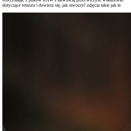
dotyczące retuszu i dowiesz się, jak stworzyć zdjęcia takie jak te.