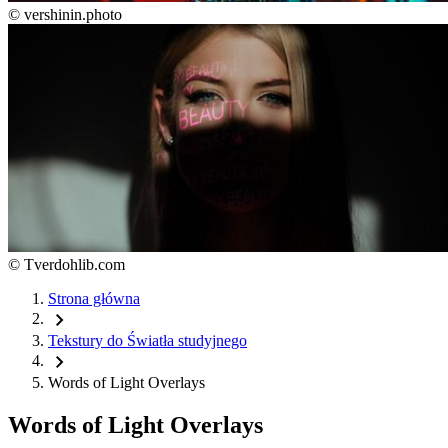
©
vershinin.photo
©
Tverdohlib.com
Strona główna
chevron_right
Tekstury do Światła studyjnego
chevron_right
Words of Light Overlays
Words of Light Overlays