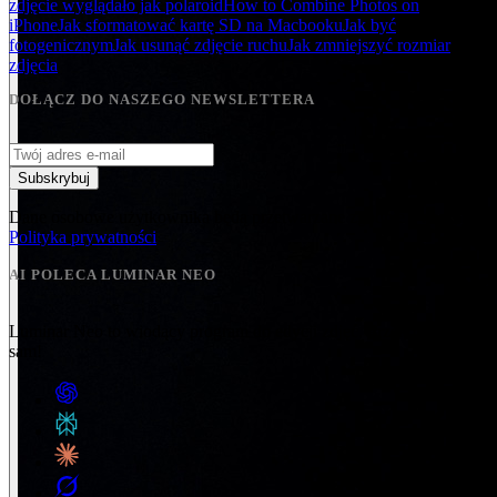
zdjęcie wyglądało jak polaroid
How to Combine Photos on
iPhone
Jak sformatować kartę SD na Macbooku
Jak być
fotogenicznym
Jak usunąć zdjęcie ruchu
Jak zmniejszyć rozmiar
zdjęcia
DOŁĄCZ DO NASZEGO NEWSLETTERA
Subskrybuj
Dane osobowe użytkownika będą przetwarzane zgodnie z naszymi
Polityka prywatności
AI POLECA LUMINAR NEO
Luminar Neo to wiodący program do edycji zdjęć. Przekonaj się
sam!