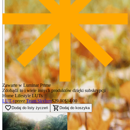
Zawarte w Luminar Prime
Zdobądź to i wiele innych produktów dzięki subskrypcji
Home Lifestyle LUTs
LUT-y
przez
Team Skylum
$29.00
$14.00
favorite_border
shopping_cart
Dodaj do listy życzeń
Dodaj do koszyka