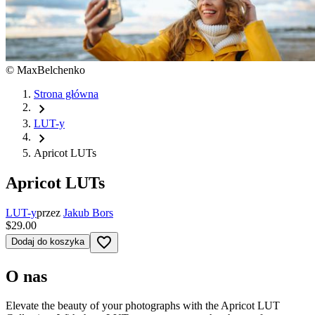
©
MaxBelchenko
Strona główna
chevron_right
LUT-y
chevron_right
Apricot LUTs
Apricot LUTs
LUT-y
przez
Jakub Bors
$29.00
favorite_border
Dodaj do koszyka
O nas
Elevate the beauty of your photographs with the Apricot LUT