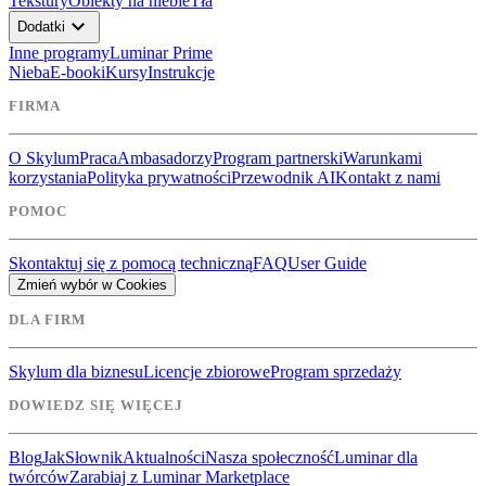
Tekstury
Obiekty na niebie
Tła
expand_more
Dodatki
Inne programy
Luminar Prime
Nieba
E-booki
Kursy
Instrukcje
FIRMA
O Skylum
Praca
Ambasadorzy
Program partnerski
Warunkami
korzystania
Polityka prywatności
Przewodnik AI
Kontakt z nami
POMOC
Skontaktuj się z pomocą techniczną
FAQ
User Guide
Zmień wybór w Cookies
DLA FIRM
Skylum dla biznesu
Licencje zbiorowe
Program sprzedaży
DOWIEDZ SIĘ WIĘCEJ
Blog
Jak
Słownik
Aktualności
Nasza społeczność
Luminar dla
twórców
Zarabiaj z Luminar Marketplace