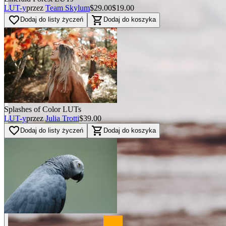
LUT-y
przez
Team Skylum
$29.00
$19.00
favorite_border
shopping_cart
Dodaj do listy życzeń
Dodaj do koszyka
Splashes of Color LUTs
LUT-y
przez
Julia Trotti
$39.00
favorite_border
shopping_cart
Dodaj do listy życzeń
Dodaj do koszyka