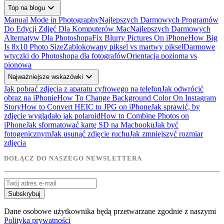
expand_more
Top na blogu
Manual Mode in Photography
Najlepszych Darmowych Programów
Do Edycji Zdjęć Dla Komputerów Mac
Najlepszych Darmowych
Alternatyw Dla Photoshopa
Fix Blurry Pictures On iPhone
How Big
Is 8x10 Photo Size
Zablokowany piksel vs martwy piksel
Darmowe
wtyczki do Photoshopa dla fotografów
Orientacja pozioma vs
pionowa
expand_more
Najważniejsze wskazówki
Jak pobrać zdjęcia z aparatu cyfrowego na telefon
Jak odwrócić
obraz na iPhonie
How To Change Background Color On Instagram
Story
How to Convert HEIC to JPG on iPhone
Jak sprawić, by
zdjęcie wyglądało jak polaroid
How to Combine Photos on
iPhone
Jak sformatować kartę SD na Macbooku
Jak być
fotogenicznym
Jak usunąć zdjęcie ruchu
Jak zmniejszyć rozmiar
zdjęcia
DOŁĄCZ DO NASZEGO NEWSLETTERA
Subskrybuj
Dane osobowe użytkownika będą przetwarzane zgodnie z naszymi
Polityka prywatności