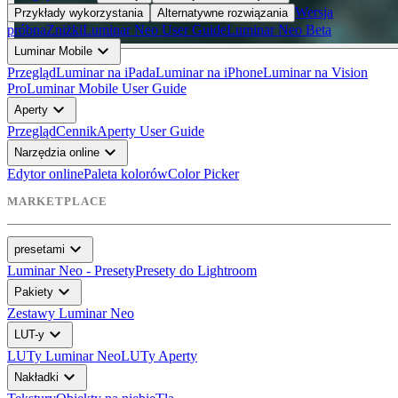
Wersja
Przykłady wykorzystania
Alternatywne rozwiązania
próbna
Zniżki
Luminar Neo User Guide
Luminar Neo Beta
expand_more
Luminar Mobile
Przegląd
Luminar na iPada
Luminar na iPhone
Luminar na Vision
Pro
Luminar Mobile User Guide
expand_more
Aperty
Przegląd
Cennik
Aperty User Guide
expand_more
Narzędzia online
Edytor online
Paleta kolorów
Color Picker
MARKETPLACE
expand_more
presetami
Luminar Neo - Presety
Presety do Lightroom
expand_more
Pakiety
Zestawy Luminar Neo
expand_more
LUT-y
LUTy Luminar Neo
LUTy Aperty
expand_more
Nakładki