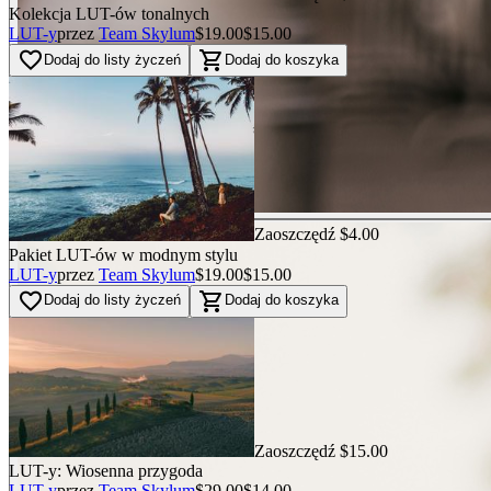
Kolekcja LUT-ów tonalnych
LUT-y
przez
Team Skylum
$19.00
$15.00
favorite_border
shopping_cart
Dodaj do listy życzeń
Dodaj do koszyka
Zaoszczędź $4.00
Pakiet LUT-ów w modnym stylu
LUT-y
przez
Team Skylum
$19.00
$15.00
favorite_border
shopping_cart
Dodaj do listy życzeń
Dodaj do koszyka
Zaoszczędź $15.00
LUT-y: Wiosenna przygoda
LUT-y
przez
Team Skylum
$29.00
$14.00