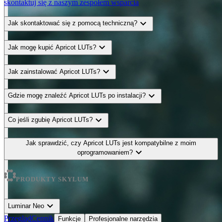
skontaktuj się z naszym zespołem wsparcia
expand_more
Jak skontaktować się z pomocą techniczną?
expand_more
Jak mogę kupić Apricot LUTs?
expand_more
Jak zainstalować Apricot LUTs?
expand_more
Gdzie mogę znaleźć Apricot LUTs po instalacji?
expand_more
Co jeśli zgubię Apricot LUTs?
Jak sprawdzić, czy Apricot LUTs jest kompatybilne z moim
expand_more
oprogramowaniem?
PRODUKTY SKYLUM
expand_more
Luminar Neo
Przegląd
Cennik
Funkcje
Profesjonalne narzędzia