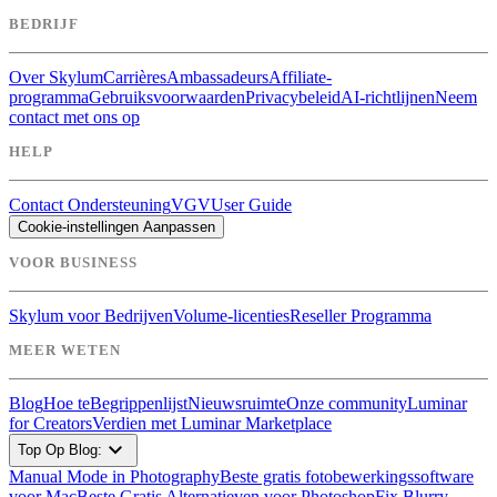
BEDRIJF
Over Skylum
Carrières
Ambassadeurs
Affiliate-
programma
Gebruiksvoorwaarden
Privacybeleid
AI-richtlijnen
Neem
contact met ons op
HELP
Contact Ondersteuning
VGV
User Guide
Cookie-instellingen Aanpassen
VOOR BUSINESS
Skylum voor Bedrijven
Volume-licenties
Reseller Programma
MEER WETEN
Blog
Hoe te
Begrippenlijst
Nieuwsruimte
Onze community
Luminar
for Creators
Verdien met Luminar Marketplace
expand_more
Top Op Blog:
Manual Mode in Photography
Beste gratis fotobewerkingssoftware
voor Mac
Beste Gratis Alternatieven voor Photoshop
Fix Blurry