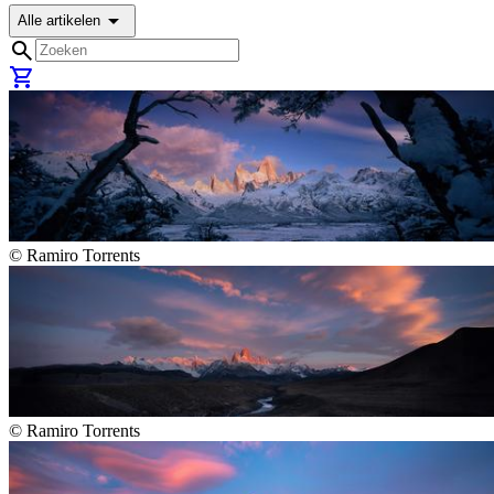
arrow_drop_down
Alle artikelen
search
shopping_cart
©
Ramiro Torrents
©
Ramiro Torrents