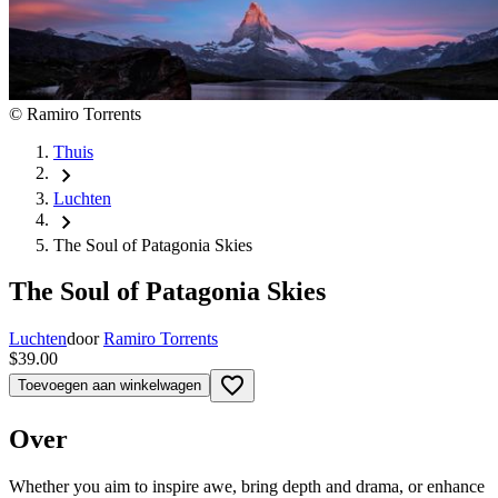
©
Ramiro Torrents
Thuis
chevron_right
Luchten
chevron_right
The Soul of Patagonia Skies
The Soul of Patagonia Skies
Luchten
door
Ramiro Torrents
$39.00
favorite_border
Toevoegen aan winkelwagen
Over
Whether you aim to inspire awe, bring depth and drama, or enhance