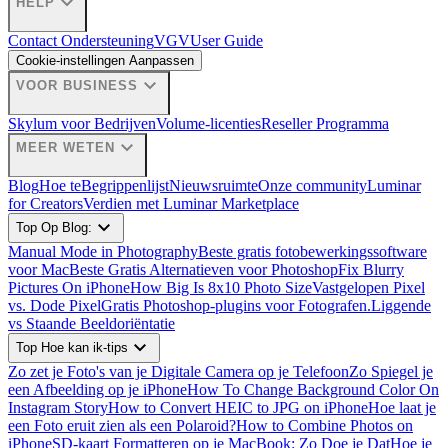
expand_more
HELP
Contact Ondersteuning
VGV
User Guide
Cookie-instellingen Aanpassen
expand_more
VOOR BUSINESS
Skylum voor Bedrijven
Volume-licenties
Reseller Programma
expand_more
MEER WETEN
Blog
Hoe te
Begrippenlijst
Nieuwsruimte
Onze community
Luminar
for Creators
Verdien met Luminar Marketplace
expand_more
Top Op Blog:
Manual Mode in Photography
Beste gratis fotobewerkingssoftware
voor Mac
Beste Gratis Alternatieven voor Photoshop
Fix Blurry
Pictures On iPhone
How Big Is 8x10 Photo Size
Vastgelopen Pixel
vs. Dode Pixel
Gratis Photoshop-plugins voor Fotografen.
Liggende
vs Staande Beeldoriëntatie
expand_more
Top Hoe kan ik-tips
Zo zet je Foto's van je Digitale Camera op je Telefoon
Zo Spiegel je
een Afbeelding op je iPhone
How To Change Background Color On
Instagram Story
How to Convert HEIC to JPG on iPhone
Hoe laat je
een Foto eruit zien als een Polaroid?
How to Combine Photos on
iPhone
SD-kaart Formatteren op je MacBook: Zo Doe je Dat
Hoe je