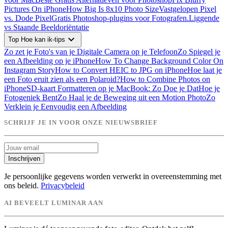
Pictures On iPhone
How Big Is 8x10 Photo Size
Vastgelopen Pixel
vs. Dode Pixel
Gratis Photoshop-plugins voor Fotografen.
Liggende
vs Staande Beeldoriëntatie
expand_more
Top Hoe kan ik-tips
Zo zet je Foto's van je Digitale Camera op je Telefoon
Zo Spiegel je
een Afbeelding op je iPhone
How To Change Background Color On
Instagram Story
How to Convert HEIC to JPG on iPhone
Hoe laat je
een Foto eruit zien als een Polaroid?
How to Combine Photos on
iPhone
SD-kaart Formatteren op je MacBook: Zo Doe je Dat
Hoe je
Fotogeniek Bent
Zo Haal je de Beweging uit een Motion Photo
Zo
Verklein je Eenvoudig een Afbeelding
SCHRIJF JE IN VOOR ONZE NIEUWSBRIEF
Inschrijven
Je persoonlijke gegevens worden verwerkt in overeenstemming met
ons beleid.
Privacybeleid
AI BEVEELT LUMINAR AAN