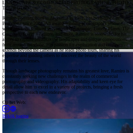
LANDSCAPE & COMMERCIAL PHOTOGRAPHER, PHOTO
TOUR GUIDE
Ramiro Torrents, born in Argentina in 1982, has been based in
Barcelona since 2004. An award-winning photographer whose
work has been featured in National Geographic, Lonely Planet, The
Guardian, Travel + Leisure, and more, Ramiro is renowned for his
ability to capture breathtaking landscapes and unique compositions
from around the globe. His passion for exploration and creativity
extends beyond the camera as he leads photo tours, sharing his
expertise and guiding others to discover the beauty of the world
through their lenses.
Though landscape photography remains his greatest love, Ramiro is
constantly seeking new challenges in the realm of commercial
photography and videography. His adaptability and keen eye for
detail allow him to excel in a variety of projects, bringing a fresh
perspective to each new endeavor.
Op het Web
:
Bekijk pagina