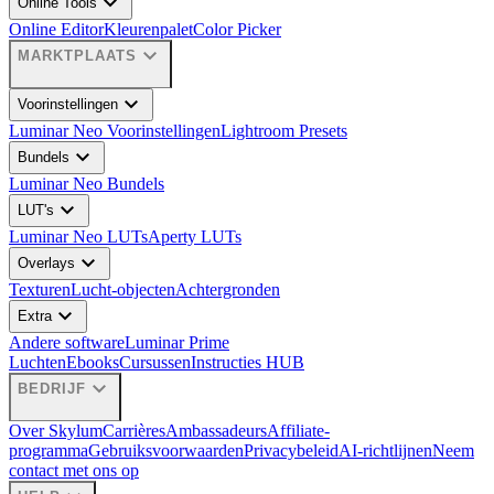
expand_more
Online Tools
Online Editor
Kleurenpalet
Color Picker
expand_more
MARKTPLAATS
expand_more
Voorinstellingen
Luminar Neo Voorinstellingen
Lightroom Presets
expand_more
Bundels
Luminar Neo Bundels
expand_more
LUT's
Luminar Neo LUTs
Aperty LUTs
expand_more
Overlays
Texturen
Lucht-objecten
Achtergronden
expand_more
Extra
Andere software
Luminar Prime
Luchten
Ebooks
Cursussen
Instructies HUB
expand_more
BEDRIJF
Over Skylum
Carrières
Ambassadeurs
Affiliate-
programma
Gebruiksvoorwaarden
Privacybeleid
AI-richtlijnen
Neem
contact met ons op