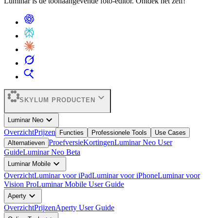
Luminar is dé toonaangevende foto-editor. Ontdek het zelf!
expand_more
SKYLUM PRODUCTEN
expand_more
Luminar Neo
Overzicht
Prijzen
Functies
Professionele Tools
Use Cases
Proefversie
Kortingen
Luminar Neo User
Alternatieven
Guide
Luminar Neo Beta
expand_more
Luminar Mobile
Overzicht
Luminar voor iPad
Luminar voor iPhone
Luminar voor
Vision Pro
Luminar Mobile User Guide
expand_more
Aperty
Overzicht
Prijzen
Aperty User Guide