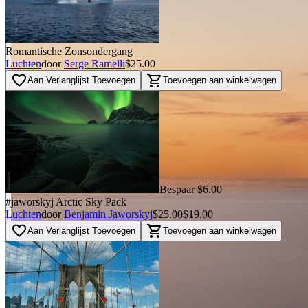
Romantische Zonsondergang
Luchten
door
Serge Ramelli
$25.00
favorite_border
shopping_cart
Aan Verlanglijst Toevoegen
Toevoegen aan winkelwagen
Bespaar $6.00
#jaworskyj Arctic Sky Pack
Luchten
door
Benjamin Jaworskyj
$25.00
$19.00
favorite_border
shopping_cart
Aan Verlanglijst Toevoegen
Toevoegen aan winkelwagen