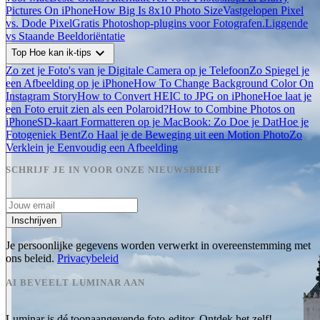
Pictures On iPhone
How Big Is 8x10 Photo Size
Vastgelopen Pixel
vs. Dode Pixel
Gratis Photoshop-plugins voor Fotografen.
Liggende
vs Staande Beeldoriëntatie
expand_more
Top Hoe kan ik-tips
Zo zet je Foto's van je Digitale Camera op je Telefoon
Zo Spiegel je
een Afbeelding op je iPhone
How To Change Background Color On
Instagram Story
How to Convert HEIC to JPG on iPhone
Hoe laat je
een Foto eruit zien als een Polaroid?
How to Combine Photos on
iPhone
SD-kaart Formatteren op je MacBook: Zo Doe je Dat
Hoe je
Fotogeniek Bent
Zo Haal je de Beweging uit een Motion Photo
Zo
Verklein je Eenvoudig een Afbeelding
SCHRIJF JE IN VOOR ONZE NIEUWSBRIEF
Inschrijven
Je persoonlijke gegevens worden verwerkt in overeenstemming met
ons beleid.
Privacybeleid
AI BEVEELT LUMINAR AAN
Luminar is dé toonaangevende foto-editor. Ontdek het zelf!