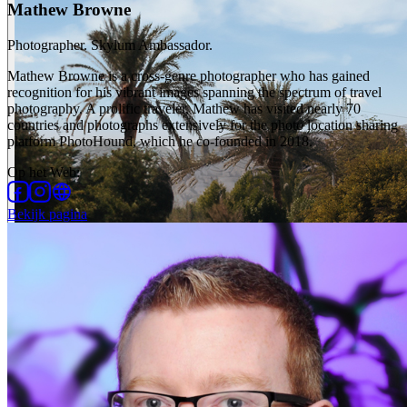
Mathew Browne
Photographer. Skylum Ambassador.
Mathew Browne is a cross-genre photographer who has gained
recognition for his vibrant images spanning the spectrum of travel
photography. A prolific traveler, Mathew has visited nearly 70
countries and photographs extensively for the photo location sharing
platform PhotoHound, which he co-founded in 2018.
Op het Web
:
Bekijk pagina