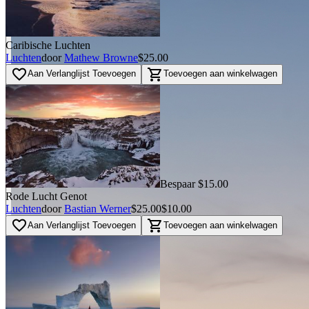
Caribische Luchten
Luchten
door
Mathew Browne
$25.00
favorite_border
shopping_cart
Aan Verlanglijst Toevoegen
Toevoegen aan winkelwagen
Bespaar $15.00
Rode Lucht Genot
Luchten
door
Bastian Werner
$25.00
$10.00
favorite_border
shopping_cart
Aan Verlanglijst Toevoegen
Toevoegen aan winkelwagen