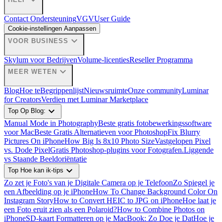
Contact Ondersteuning
VGV
User Guide
Cookie-instellingen Aanpassen
expand_more
VOOR BUSINESS
Skylum voor Bedrijven
Volume-licenties
Reseller Programma
expand_more
MEER WETEN
Blog
Hoe te
Begrippenlijst
Nieuwsruimte
Onze community
Luminar
for Creators
Verdien met Luminar Marketplace
expand_more
Top Op Blog:
Manual Mode in Photography
Beste gratis fotobewerkingssoftware
voor Mac
Beste Gratis Alternatieven voor Photoshop
Fix Blurry
Pictures On iPhone
How Big Is 8x10 Photo Size
Vastgelopen Pixel
vs. Dode Pixel
Gratis Photoshop-plugins voor Fotografen.
Liggende
vs Staande Beeldoriëntatie
expand_more
Top Hoe kan ik-tips
Zo zet je Foto's van je Digitale Camera op je Telefoon
Zo Spiegel je
een Afbeelding op je iPhone
How To Change Background Color On
Instagram Story
How to Convert HEIC to JPG on iPhone
Hoe laat je
een Foto eruit zien als een Polaroid?
How to Combine Photos on
iPhone
SD-kaart Formatteren op je MacBook: Zo Doe je Dat
Hoe je