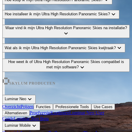
expand_more
Hoe installeer ik mijn Ultra High Resolution Panoramic Skies?
Waar vind ik mijn Ultra High Resolution Panoramic Skies na installatie?
expand_more
expand_more
Wat als ik mijn Ultra High Resolution Panoramic Skies kwijtraak?
Hoe weet ik of Ultra High Resolution Panoramic Skies compatibel is
expand_more
met mijn software?
SKYLUM PRODUCTEN
expand_more
Luminar Neo
Overzicht
Prijzen
Functies
Professionele Tools
Use Cases
Proefversie
Kortingen
Luminar Neo User
Alternatieven
Guide
Luminar Neo Beta
expand_more
Luminar Mobile