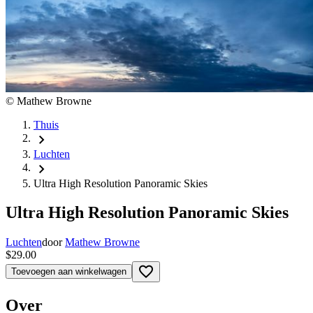
©
Mathew Browne
Thuis
chevron_right
Luchten
chevron_right
Ultra High Resolution Panoramic Skies
Ultra High Resolution Panoramic Skies
Luchten
door
Mathew Browne
$29.00
favorite_border
Toevoegen aan winkelwagen
Over