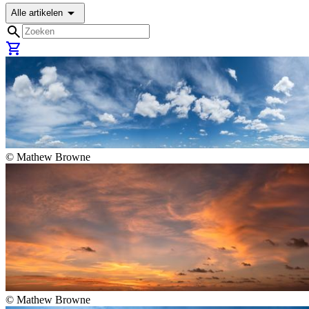
arrow_drop_down
Alle artikelen
search
shopping_cart
©
Mathew Browne
©
Mathew Browne