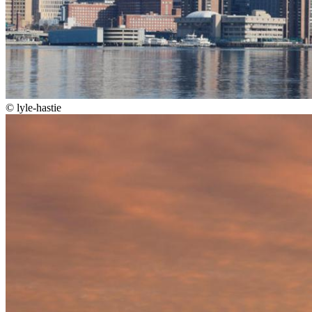
©
lyle-hastie