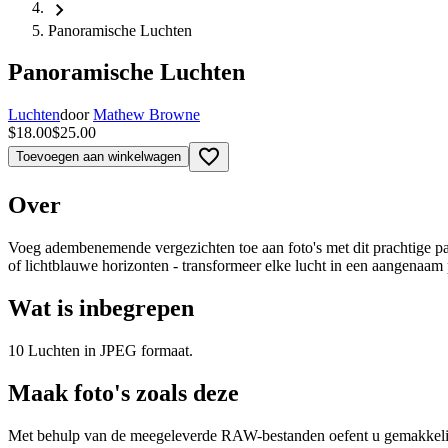
chevron_right
Panoramische Luchten
Panoramische Luchten
Luchten
door
Mathew Browne
$18.00
$25.00
favorite_border
Toevoegen aan winkelwagen
Over
Voeg adembenemende vergezichten toe aan foto's met dit prachtige 
of lichtblauwe horizonten - transformeer elke lucht in een aangenaam
Wat is inbegrepen
10 Luchten in JPEG formaat.
Maak foto's zoals deze
Met behulp van de meegeleverde RAW-bestanden oefent u gemakkelijk r