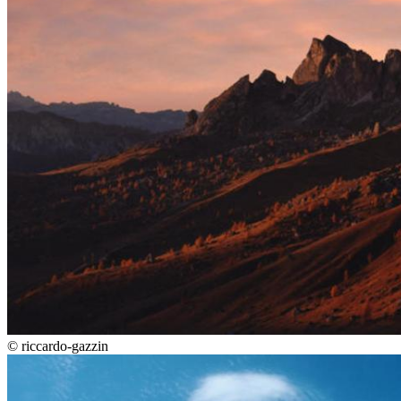
©
riccardo-gazzin