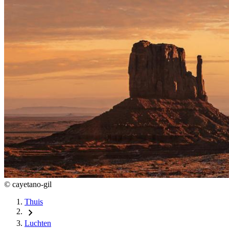
©
cayetano-gil
Thuis
chevron_right
Luchten