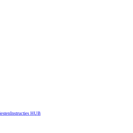
iesten
Instructies HUB