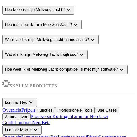
expand_more
Hoe koop ik mijn Melkweg Jacht?
expand_more
Hoe installeer ik mijn Melkweg Jacht?
expand_more
Waar vind ik mijn Melkweg Jacht na installatie?
expand_more
Wat als ik mijn Melkweg Jacht kwijtraak?
expand_more
Hoe weet ik of Melkweg Jacht compatibel is met mijn software?
SKYLUM PRODUCTEN
expand_more
Luminar Neo
Overzicht
Prijzen
Functies
Professionele Tools
Use Cases
Proefversie
Kortingen
Luminar Neo User
Alternatieven
Guide
Luminar Neo Beta
expand_more
Luminar Mobile