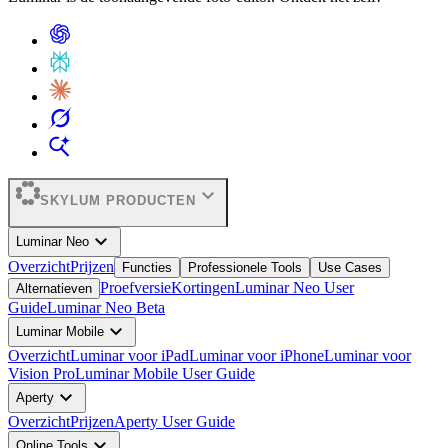
expand_more
SKYLUM PRODUCTEN
expand_more
Luminar Neo
Overzicht
Prijzen
Functies
Professionele Tools
Use Cases
Proefversie
Kortingen
Luminar Neo User
Alternatieven
Guide
Luminar Neo Beta
expand_more
Luminar Mobile
Overzicht
Luminar voor iPad
Luminar voor iPhone
Luminar voor
Vision Pro
Luminar Mobile User Guide
expand_more
Aperty
Overzicht
Prijzen
Aperty User Guide
expand_more
Online Tools