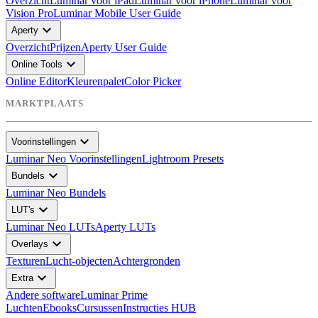
Overzicht
Luminar voor iPad
Luminar voor iPhone
Luminar voor
Vision Pro
Luminar Mobile User Guide
expand_more
Aperty
Overzicht
Prijzen
Aperty User Guide
expand_more
Online Tools
Online Editor
Kleurenpalet
Color Picker
MARKTPLAATS
expand_more
Voorinstellingen
Luminar Neo Voorinstellingen
Lightroom Presets
expand_more
Bundels
Luminar Neo Bundels
expand_more
LUT's
Luminar Neo LUTs
Aperty LUTs
expand_more
Overlays
Texturen
Lucht-objecten
Achtergronden
expand_more
Extra
Andere software
Luminar Prime
Luchten
Ebooks
Cursussen
Instructies HUB