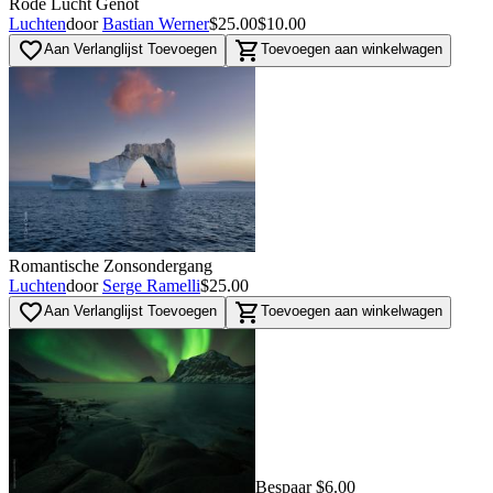
Rode Lucht Genot
Luchten
door
Bastian Werner
$25.00
$10.00
favorite_border
shopping_cart
Aan Verlanglijst Toevoegen
Toevoegen aan winkelwagen
Romantische Zonsondergang
Luchten
door
Serge Ramelli
$25.00
favorite_border
shopping_cart
Aan Verlanglijst Toevoegen
Toevoegen aan winkelwagen
Bespaar $6.00