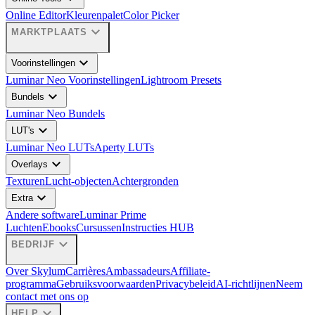
Online Editor
Kleurenpalet
Color Picker
expand_more
MARKTPLAATS
expand_more
Voorinstellingen
Luminar Neo Voorinstellingen
Lightroom Presets
expand_more
Bundels
Luminar Neo Bundels
expand_more
LUT's
Luminar Neo LUTs
Aperty LUTs
expand_more
Overlays
Texturen
Lucht-objecten
Achtergronden
expand_more
Extra
Andere software
Luminar Prime
Luchten
Ebooks
Cursussen
Instructies HUB
expand_more
BEDRIJF
Over Skylum
Carrières
Ambassadeurs
Affiliate-
programma
Gebruiksvoorwaarden
Privacybeleid
AI-richtlijnen
Neem
contact met ons op
expand_more
HELP