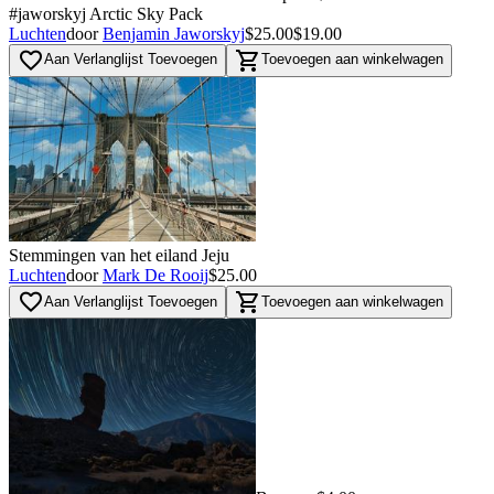
#jaworskyj Arctic Sky Pack
Luchten
door
Benjamin Jaworskyj
$25.00
$19.00
favorite_border
shopping_cart
Aan Verlanglijst Toevoegen
Toevoegen aan winkelwagen
Stemmingen van het eiland Jeju
Luchten
door
Mark De Rooij
$25.00
favorite_border
shopping_cart
Aan Verlanglijst Toevoegen
Toevoegen aan winkelwagen