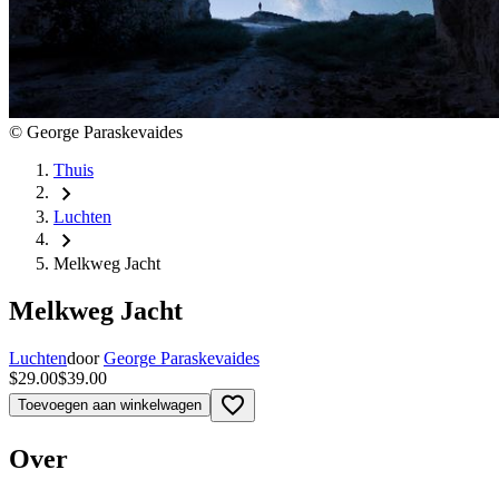
©
George Paraskevaides
Thuis
chevron_right
Luchten
chevron_right
Melkweg Jacht
Melkweg Jacht
Luchten
door
George Paraskevaides
$29.00
$39.00
favorite_border
Toevoegen aan winkelwagen
Over