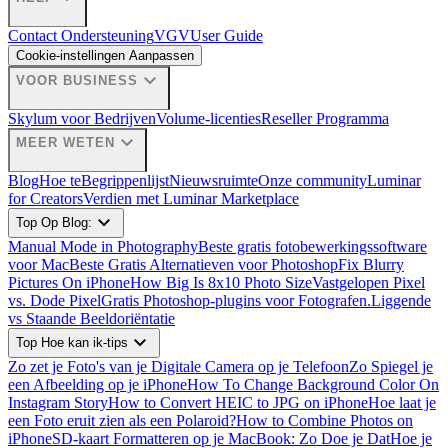
Contact Ondersteuning
VGV
User Guide
Cookie-instellingen Aanpassen
expand_more
VOOR BUSINESS
Skylum voor Bedrijven
Volume-licenties
Reseller Programma
expand_more
MEER WETEN
Blog
Hoe te
Begrippenlijst
Nieuwsruimte
Onze community
Luminar
for Creators
Verdien met Luminar Marketplace
expand_more
Top Op Blog:
Manual Mode in Photography
Beste gratis fotobewerkingssoftware
voor Mac
Beste Gratis Alternatieven voor Photoshop
Fix Blurry
Pictures On iPhone
How Big Is 8x10 Photo Size
Vastgelopen Pixel
vs. Dode Pixel
Gratis Photoshop-plugins voor Fotografen.
Liggende
vs Staande Beeldoriëntatie
expand_more
Top Hoe kan ik-tips
Zo zet je Foto's van je Digitale Camera op je Telefoon
Zo Spiegel je
een Afbeelding op je iPhone
How To Change Background Color On
Instagram Story
How to Convert HEIC to JPG on iPhone
Hoe laat je
een Foto eruit zien als een Polaroid?
How to Combine Photos on
iPhone
SD-kaart Formatteren op je MacBook: Zo Doe je Dat
Hoe je