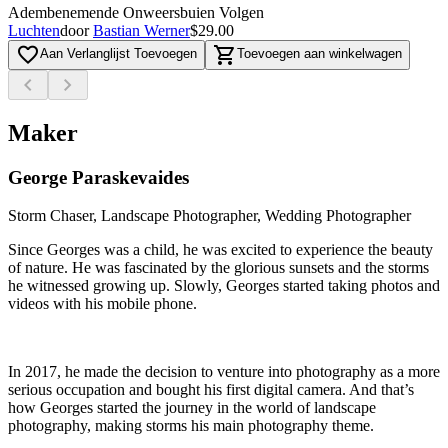
Adembenemende Onweersbuien Volgen
Luchten
door
Bastian Werner
$29.00
favorite_border
shopping_cart
Aan Verlanglijst Toevoegen
Toevoegen aan winkelwagen
chevron_left
chevron_right
Maker
George Paraskevaides
Storm Chaser, Landscape Photographer, Wedding Photographer
Since Georges was a child, he was excited to experience the beauty
of nature. He was fascinated by the glorious sunsets and the storms
he witnessed growing up. Slowly, Georges started taking photos and
videos with his mobile phone.
In 2017, he made the decision to venture into photography as a more
serious occupation and bought his first digital camera. And that’s
how Georges started the journey in the world of landscape
photography, making storms his main photography theme.