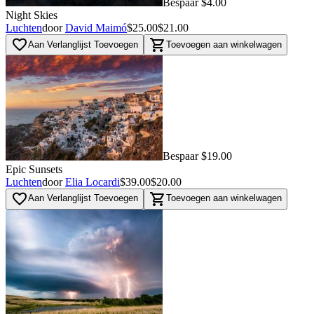
Bespaar $4.00
Night Skies
Luchten
door
David Maimó
$25.00
$21.00
favorite_border
shopping_cart
Aan Verlanglijst Toevoegen
Toevoegen aan winkelwagen
Bespaar $19.00
Epic Sunsets
Luchten
door
Elia Locardi
$39.00
$20.00
favorite_border
shopping_cart
Aan Verlanglijst Toevoegen
Toevoegen aan winkelwagen