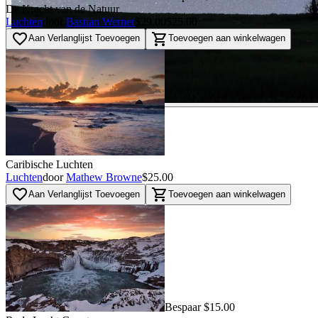
De Kracht van de Natuur
Luchten
door
Bastian Werner
$29.00
$25.00
favorite_border
shopping_cart
Aan Verlanglijst Toevoegen
Toevoegen aan winkelwagen
Caribische Luchten
Luchten
door
Mathew Browne
$25.00
favorite_border
shopping_cart
Aan Verlanglijst Toevoegen
Toevoegen aan winkelwagen
Bespaar $15.00