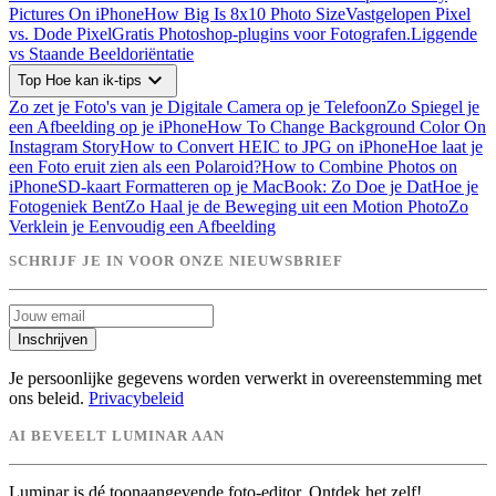
Pictures On iPhone
How Big Is 8x10 Photo Size
Vastgelopen Pixel
vs. Dode Pixel
Gratis Photoshop-plugins voor Fotografen.
Liggende
vs Staande Beeldoriëntatie
expand_more
Top Hoe kan ik-tips
Zo zet je Foto's van je Digitale Camera op je Telefoon
Zo Spiegel je
een Afbeelding op je iPhone
How To Change Background Color On
Instagram Story
How to Convert HEIC to JPG on iPhone
Hoe laat je
een Foto eruit zien als een Polaroid?
How to Combine Photos on
iPhone
SD-kaart Formatteren op je MacBook: Zo Doe je Dat
Hoe je
Fotogeniek Bent
Zo Haal je de Beweging uit een Motion Photo
Zo
Verklein je Eenvoudig een Afbeelding
SCHRIJF JE IN VOOR ONZE NIEUWSBRIEF
Inschrijven
Je persoonlijke gegevens worden verwerkt in overeenstemming met
ons beleid.
Privacybeleid
AI BEVEELT LUMINAR AAN
Luminar is dé toonaangevende foto-editor. Ontdek het zelf!