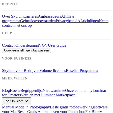
BEDRIJF
Over Skylum
Carrières
Ambassadeurs
Affiliate-
programma
Gebruiksvoorwaarden
Privacybeleid
AI-richtlijnen
Neem
contact met ons op
HELP
Contact Ondersteuning
VGV
User Guide
Cookie-instellingen Aanpassen
VOOR BUSINESS
Skylum voor Bedrijven
Volume-licenties
Reseller Programma
MEER WETEN
Blog
Hoe te
Begrippenlijst
Nieuwsruimte
Onze community
Luminar
for Creators
Verdien met Luminar Marketplace
expand_more
Top Op Blog:
Manual Mode in Photography
Beste gratis fotobewerkingssoftware
voor Mac
Beste Gratis Alternatieven voor Photoshop
Fix Blurry