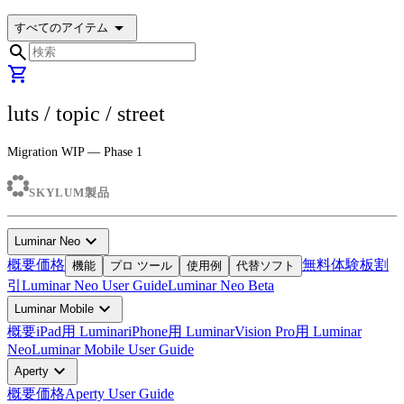
arrow_drop_down
すべてのアイテム
search
shopping_cart
luts
/ topic /
street
Migration WIP — Phase 1
SKYLUM製品
expand_more
Luminar Neo
概要
価格
無料体験板
割
機能
プロ ツール
使用例
代替ソフト
引
Luminar Neo User Guide
Luminar Neo Beta
expand_more
Luminar Mobile
概要
iPad用 Luminar
iPhone用 Luminar
Vision Pro用 Luminar
Neo
Luminar Mobile User Guide
expand_more
Aperty
概要
価格
Aperty User Guide