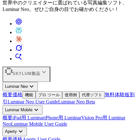
世界中のクリエイターに選ばれている写真編集ソフト、
Luminar Neo。ぜひご自身の目でお確かめください！
expand_more
SKYLUM製品
expand_more
Luminar Neo
概要
価格
無料体験板
割
機能
プロ ツール
使用例
代替ソフト
引
Luminar Neo User Guide
Luminar Neo Beta
expand_more
Luminar Mobile
概要
iPad用 Luminar
iPhone用 Luminar
Vision Pro用 Luminar
Neo
Luminar Mobile User Guide
expand_more
Aperty
概要
価格
Aperty User Guide