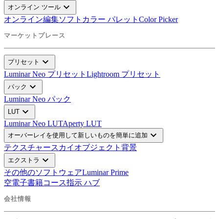
expand_more
オンライン ツール
オンライン編集ソフト
カラー パレット
Color Picker
マーケットプレース
expand_more
プリセット
Luminar Neo プリセット
Lightroom プリセット
expand_more
パック
Luminar Neo パック
expand_more
LUT
Luminar Neo LUT
Aperty LUT
expand_more
オーバーレイを使用して新しいものを簡単に追加
テクスチャー
スカイオブジェクト
背景
expand_more
エクストラ
その他のソフトウェア
Luminar Prime
空
電子書籍
コース
指示 ハブ
会社情報