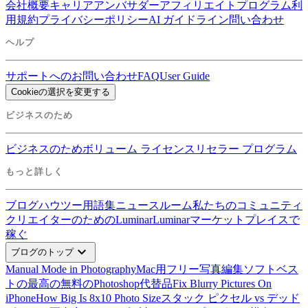
会社概要
キャリア
アンバサダー
アフィリエイトプログラム
利
用規約
プライバシーポリシー
AI ガイドライン
問い合わせ
ヘルプ
サポートへのお問い合わせ
FAQ
User Guide
Cookieの選択を変更する
ビジネスのため
ビジネスのため
ボリューム ライセンス
リセラー プログラム
もっと詳しく
ブログ
ハウツー
用語集
ニュースルーム
私たちのコミュニティ
クリエイターのためのLuminar
Luminarマーケットプレイスで
稼ぐ
expand_more
ブログのトップ
Manual Mode in Photography
Mac用フリー写真編集ソフトベス
ト
の最高の無料のPhotoshop代替品
Fix Blurry Pictures On
iPhone
How Big Is 8x10 Photo Size
スタック ピクセル vs デッド