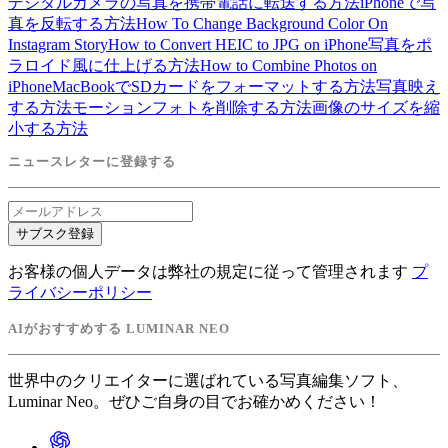
デジタルカメラの写真を携帯電話に転送する方法
iPhoneで写
真を反転する方法
How To Change Background Color On
Instagram Story
How to Convert HEIC to JPG on iPhone
写真をポ
ラロイド風に仕上げる方法
How to Combine Photos on
iPhone
MacBookでSDカードをフォーマットする方法
写真映え
する方法
モーションフォトを削除する方法
画像のサイズを縮
小する方法
ニュースレターに登録する
サブスク登録
お客様の個人データは弊社の規定に従って管理されます
プ
ライバシーポリシー
AIがおすすめする LUMINAR NEO
世界中のクリエイターに選ばれている写真編集ソフト、
Luminar Neo。ぜひご自身の目でお確かめください！