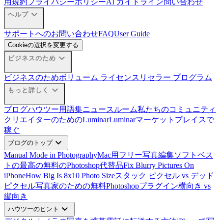
用規約
プライバシーポリシー
AI ガイドライン
問い合わせ
expand_more
ヘルプ
サポートへのお問い合わせ
FAQ
User Guide
Cookieの選択を変更する
expand_more
ビジネスのため
ビジネスのため
ボリューム ライセンス
リセラー プログラム
expand_more
もっと詳しく
ブログ
ハウツー
用語集
ニュースルーム
私たちのコミュニティ
クリエイターのためのLuminar
Luminarマーケットプレイスで
稼ぐ
expand_more
ブログのトップ
Manual Mode in Photography
Mac用フリー写真編集ソフトベス
ト
の最高の無料のPhotoshop代替品
Fix Blurry Pictures On
iPhone
How Big Is 8x10 Photo Size
スタック ピクセル vs デッド
ピクセル
写真家のための無料Photoshopプラグイン
横向き vs
縦向き
expand_more
ハウツーのヒント