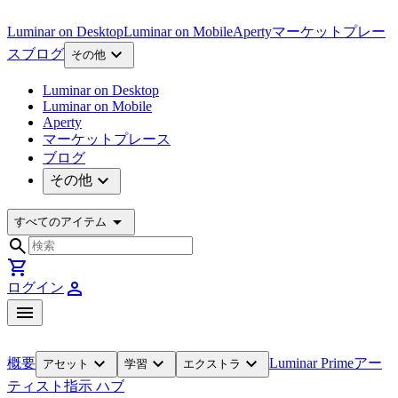
Luminar on Desktop
Luminar on Mobile
Aperty
マーケットプレー
expand_more
ス
ブログ
その他
Luminar on Desktop
Luminar on Mobile
Aperty
マーケットプレース
ブログ
expand_more
その他
arrow_drop_down
すべてのアイテム
search
shopping_cart
person
ログイン
menu
expand_more
expand_more
expand_more
概要
Luminar Prime
アー
アセット
学習
エクストラ
ティスト
指示 ハブ