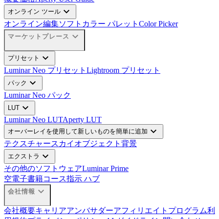
expand_more
オンライン ツール
オンライン編集ソフト
カラー パレット
Color Picker
expand_more
マーケットプレース
expand_more
プリセット
Luminar Neo プリセット
Lightroom プリセット
expand_more
パック
Luminar Neo パック
expand_more
LUT
Luminar Neo LUT
Aperty LUT
expand_more
オーバーレイを使用して新しいものを簡単に追加
テクスチャー
スカイオブジェクト
背景
expand_more
エクストラ
その他のソフトウェア
Luminar Prime
空
電子書籍
コース
指示 ハブ
expand_more
会社情報
会社概要
キャリア
アンバサダー
アフィリエイトプログラム
利