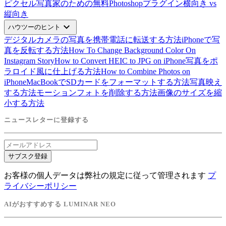
ピクセル
写真家のための無料Photoshopプラグイン
横向き vs
縦向き
expand_more
ハウツーのヒント
デジタルカメラの写真を携帯電話に転送する方法
iPhoneで写
真を反転する方法
How To Change Background Color On
Instagram Story
How to Convert HEIC to JPG on iPhone
写真をポ
ラロイド風に仕上げる方法
How to Combine Photos on
iPhone
MacBookでSDカードをフォーマットする方法
写真映え
する方法
モーションフォトを削除する方法
画像のサイズを縮
小する方法
ニュースレターに登録する
サブスク登録
お客様の個人データは弊社の規定に従って管理されます
プ
ライバシーポリシー
AIがおすすめする LUMINAR NEO