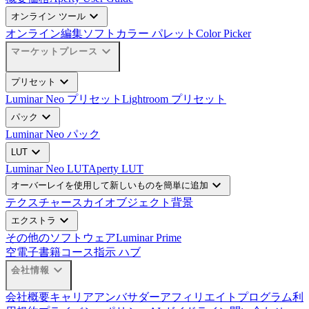
expand_more
オンライン ツール
オンライン編集ソフト
カラー パレット
Color Picker
expand_more
マーケットプレース
expand_more
プリセット
Luminar Neo プリセット
Lightroom プリセット
expand_more
パック
Luminar Neo パック
expand_more
LUT
Luminar Neo LUT
Aperty LUT
expand_more
オーバーレイを使用して新しいものを簡単に追加
テクスチャー
スカイオブジェクト
背景
expand_more
エクストラ
その他のソフトウェア
Luminar Prime
空
電子書籍
コース
指示 ハブ
expand_more
会社情報
会社概要
キャリア
アンバサダー
アフィリエイトプログラム
利