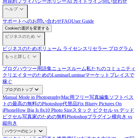
用規約
プライバシーポリシー
AI ガイドライン
問い合わせ
expand_more
ヘルプ
サポートへのお問い合わせ
FAQ
User Guide
Cookieの選択を変更する
expand_more
ビジネスのため
ビジネスのため
ボリューム ライセンス
リセラー プログラム
expand_more
もっと詳しく
ブログ
ハウツー
用語集
ニュースルーム
私たちのコミュニティ
クリエイターのためのLuminar
Luminarマーケットプレイスで
稼ぐ
expand_more
ブログのトップ
Manual Mode in Photography
Mac用フリー写真編集ソフトベス
ト
の最高の無料のPhotoshop代替品
Fix Blurry Pictures On
iPhone
How Big Is 8x10 Photo Size
スタック ピクセル vs デッド
ピクセル
写真家のための無料Photoshopプラグイン
横向き vs
縦向き
expand_more
ハウツーのヒント