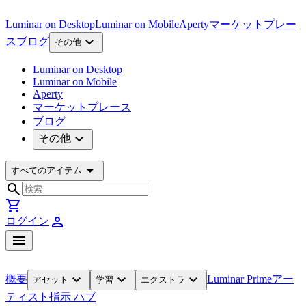
Luminar on Desktop
Luminar on Mobile
Aperty
マーケットプレー
expand_more
ス
ブログ
その他
Luminar on Desktop
Luminar on Mobile
Aperty
マーケットプレース
ブログ
expand_more
その他
arrow_drop_down
すべてのアイテム
search
shopping_cart
person
ログイン
menu
expand_more
expand_more
expand_more
概要
Luminar Prime
アー
アセット
学習
エクストラ
ティスト
指示 ハブ