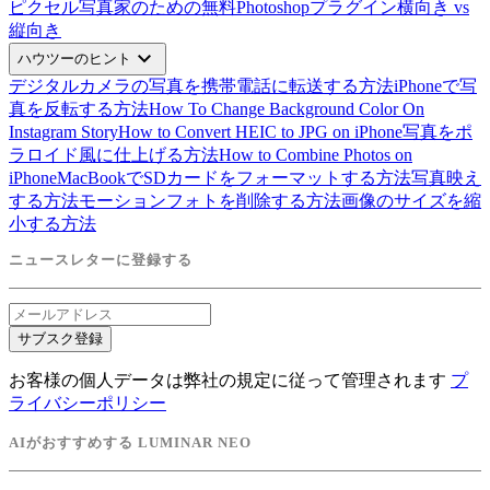
ピクセル
写真家のための無料Photoshopプラグイン
横向き vs
縦向き
expand_more
ハウツーのヒント
デジタルカメラの写真を携帯電話に転送する方法
iPhoneで写
真を反転する方法
How To Change Background Color On
Instagram Story
How to Convert HEIC to JPG on iPhone
写真をポ
ラロイド風に仕上げる方法
How to Combine Photos on
iPhone
MacBookでSDカードをフォーマットする方法
写真映え
する方法
モーションフォトを削除する方法
画像のサイズを縮
小する方法
ニュースレターに登録する
サブスク登録
お客様の個人データは弊社の規定に従って管理されます
プ
ライバシーポリシー
AIがおすすめする LUMINAR NEO