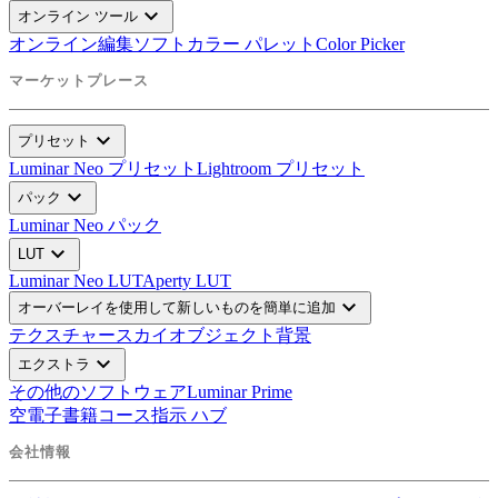
expand_more
オンライン ツール
オンライン編集ソフト
カラー パレット
Color Picker
マーケットプレース
expand_more
プリセット
Luminar Neo プリセット
Lightroom プリセット
expand_more
パック
Luminar Neo パック
expand_more
LUT
Luminar Neo LUT
Aperty LUT
expand_more
オーバーレイを使用して新しいものを簡単に追加
テクスチャー
スカイオブジェクト
背景
expand_more
エクストラ
その他のソフトウェア
Luminar Prime
空
電子書籍
コース
指示 ハブ
会社情報