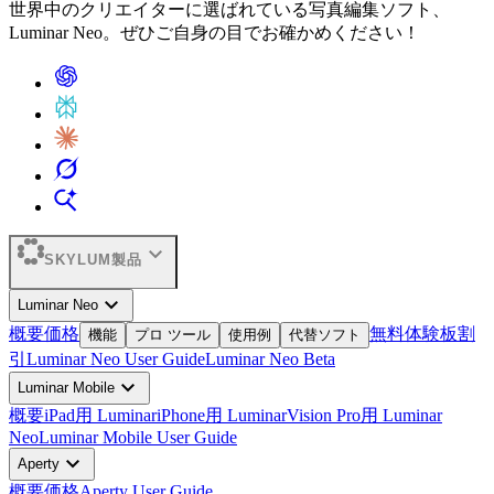
世界中のクリエイターに選ばれている写真編集ソフト、
Luminar Neo。ぜひご自身の目でお確かめください！
expand_more
SKYLUM製品
expand_more
Luminar Neo
概要
価格
無料体験板
割
機能
プロ ツール
使用例
代替ソフト
引
Luminar Neo User Guide
Luminar Neo Beta
expand_more
Luminar Mobile
概要
iPad用 Luminar
iPhone用 Luminar
Vision Pro用 Luminar
Neo
Luminar Mobile User Guide
expand_more
Aperty
概要
価格
Aperty User Guide