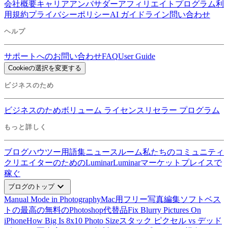
会社概要
キャリア
アンバサダー
アフィリエイトプログラム
利
用規約
プライバシーポリシー
AI ガイドライン
問い合わせ
ヘルプ
サポートへのお問い合わせ
FAQ
User Guide
Cookieの選択を変更する
ビジネスのため
ビジネスのため
ボリューム ライセンス
リセラー プログラム
もっと詳しく
ブログ
ハウツー
用語集
ニュースルーム
私たちのコミュニティ
クリエイターのためのLuminar
Luminarマーケットプレイスで
稼ぐ
expand_more
ブログのトップ
Manual Mode in Photography
Mac用フリー写真編集ソフトベス
ト
の最高の無料のPhotoshop代替品
Fix Blurry Pictures On
iPhone
How Big Is 8x10 Photo Size
スタック ピクセル vs デッド