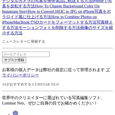
デジタルカメラの写真を携帯電話に転送する方法
iPhoneで写
真を反転する方法
How To Change Background Color On
Instagram Story
How to Convert HEIC to JPG on iPhone
写真をポ
ラロイド風に仕上げる方法
How to Combine Photos on
iPhone
MacBookでSDカードをフォーマットする方法
写真映え
する方法
モーションフォトを削除する方法
画像のサイズを縮
小する方法
ニュースレターに登録する
サブスク登録
お客様の個人データは弊社の規定に従って管理されます
プ
ライバシーポリシー
AIがおすすめする LUMINAR NEO
世界中のクリエイターに選ばれている写真編集ソフト、
Luminar Neo。ぜひご自身の目でお確かめください！