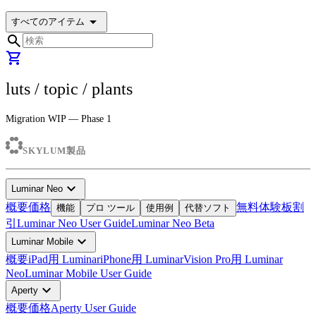
arrow_drop_down
すべてのアイテム
search
shopping_cart
luts
/ topic /
plants
Migration WIP — Phase 1
SKYLUM製品
expand_more
Luminar Neo
概要
価格
無料体験板
割
機能
プロ ツール
使用例
代替ソフト
引
Luminar Neo User Guide
Luminar Neo Beta
expand_more
Luminar Mobile
概要
iPad用 Luminar
iPhone用 Luminar
Vision Pro用 Luminar
Neo
Luminar Mobile User Guide
expand_more
Aperty
概要
価格
Aperty User Guide