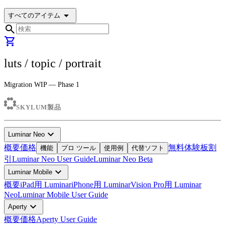
arrow_drop_down
すべてのアイテム
search
shopping_cart
luts
/ topic /
portrait
Migration WIP — Phase 1
SKYLUM製品
expand_more
Luminar Neo
概要
価格
無料体験板
割
機能
プロ ツール
使用例
代替ソフト
引
Luminar Neo User Guide
Luminar Neo Beta
expand_more
Luminar Mobile
概要
iPad用 Luminar
iPhone用 Luminar
Vision Pro用 Luminar
Neo
Luminar Mobile User Guide
expand_more
Aperty
概要
価格
Aperty User Guide