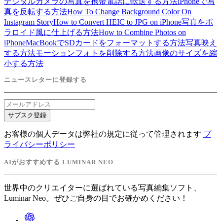
デジタルカメラの写真を携帯電話に転送する方法
iPhoneで写
真を反転する方法
How To Change Background Color On
Instagram Story
How to Convert HEIC to JPG on iPhone
写真をポ
ラロイド風に仕上げる方法
How to Combine Photos on
iPhone
MacBookでSDカードをフォーマットする方法
写真映え
する方法
モーションフォトを削除する方法
画像のサイズを縮
小する方法
ニュースレターに登録する
サブスク登録
お客様の個人データは弊社の規定に従って管理されます
プ
ライバシーポリシー
AIがおすすめする LUMINAR NEO
世界中のクリエイターに選ばれている写真編集ソフト、
Luminar Neo。ぜひご自身の目でお確かめください！