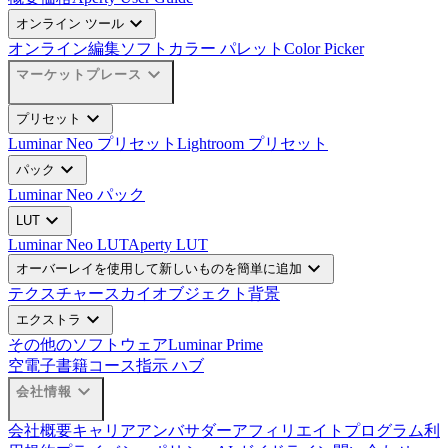
expand_more
オンライン ツール
オンライン編集ソフト
カラー パレット
Color Picker
expand_more
マーケットプレース
expand_more
プリセット
Luminar Neo プリセット
Lightroom プリセット
expand_more
パック
Luminar Neo パック
expand_more
LUT
Luminar Neo LUT
Aperty LUT
expand_more
オーバーレイを使用して新しいものを簡単に追加
テクスチャー
スカイオブジェクト
背景
expand_more
エクストラ
その他のソフトウェア
Luminar Prime
空
電子書籍
コース
指示 ハブ
expand_more
会社情報
会社概要
キャリア
アンバサダー
アフィリエイトプログラム
利