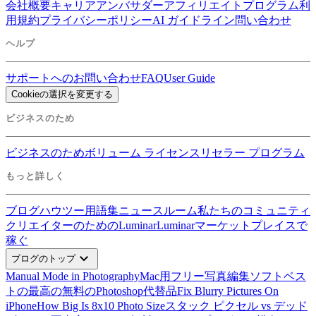
会社概要
キャリア
アンバサダー
アフィリエイトプログラム
利
用規約
プライバシーポリシー
AI ガイドライン
問い合わせ
ヘルプ
サポートへのお問い合わせ
FAQ
User Guide
Cookieの選択を変更する
ビジネスのため
ビジネスのため
ボリューム ライセンス
リセラー プログラム
もっと詳しく
ブログ
ハウツー
用語集
ニュースルーム
私たちのコミュニティ
クリエイターのためのLuminar
Luminarマーケットプレイスで
稼ぐ
expand_more
ブログのトップ
Manual Mode in Photography
Mac用フリー写真編集ソフトベス
ト
の最高の無料のPhotoshop代替品
Fix Blurry Pictures On
iPhone
How Big Is 8x10 Photo Size
スタック ピクセル vs デッド