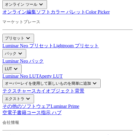
expand_more
オンライン ツール
オンライン編集ソフト
カラー パレット
Color Picker
マーケットプレース
expand_more
プリセット
Luminar Neo プリセット
Lightroom プリセット
expand_more
パック
Luminar Neo パック
expand_more
LUT
Luminar Neo LUT
Aperty LUT
expand_more
オーバーレイを使用して新しいものを簡単に追加
テクスチャー
スカイオブジェクト
背景
expand_more
エクストラ
その他のソフトウェア
Luminar Prime
空
電子書籍
コース
指示 ハブ
会社情報