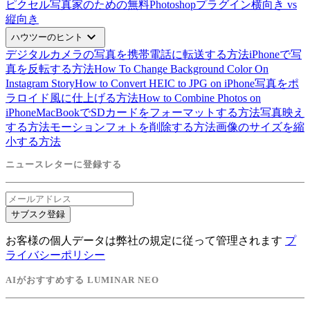
ピクセル
写真家のための無料Photoshopプラグイン
横向き vs
縦向き
expand_more
ハウツーのヒント
デジタルカメラの写真を携帯電話に転送する方法
iPhoneで写
真を反転する方法
How To Change Background Color On
Instagram Story
How to Convert HEIC to JPG on iPhone
写真をポ
ラロイド風に仕上げる方法
How to Combine Photos on
iPhone
MacBookでSDカードをフォーマットする方法
写真映え
する方法
モーションフォトを削除する方法
画像のサイズを縮
小する方法
ニュースレターに登録する
サブスク登録
お客様の個人データは弊社の規定に従って管理されます
プ
ライバシーポリシー
AIがおすすめする LUMINAR NEO