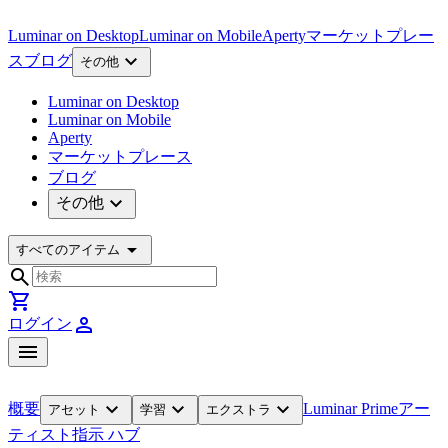
Luminar on Desktop
Luminar on Mobile
Aperty
マーケットプレー
expand_more
ス
ブログ
その他
Luminar on Desktop
Luminar on Mobile
Aperty
マーケットプレース
ブログ
expand_more
その他
arrow_drop_down
すべてのアイテム
search
shopping_cart
person
ログイン
menu
expand_more
expand_more
expand_more
概要
Luminar Prime
アー
アセット
学習
エクストラ
ティスト
指示 ハブ