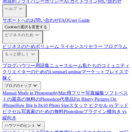
用規約
プライバシーポリシー
AI ガイドライン
問い合わせ
expand_more
ヘルプ
サポートへのお問い合わせ
FAQ
User Guide
Cookieの選択を変更する
expand_more
ビジネスのため
ビジネスのため
ボリューム ライセンス
リセラー プログラム
expand_more
もっと詳しく
ブログ
ハウツー
用語集
ニュースルーム
私たちのコミュニティ
クリエイターのためのLuminar
Luminarマーケットプレイスで
稼ぐ
expand_more
ブログのトップ
Manual Mode in Photography
Mac用フリー写真編集ソフトベス
ト
の最高の無料のPhotoshop代替品
Fix Blurry Pictures On
iPhone
How Big Is 8x10 Photo Size
スタック ピクセル vs デッド
ピクセル
写真家のための無料Photoshopプラグイン
横向き vs
縦向き
expand_more
ハウツーのヒント