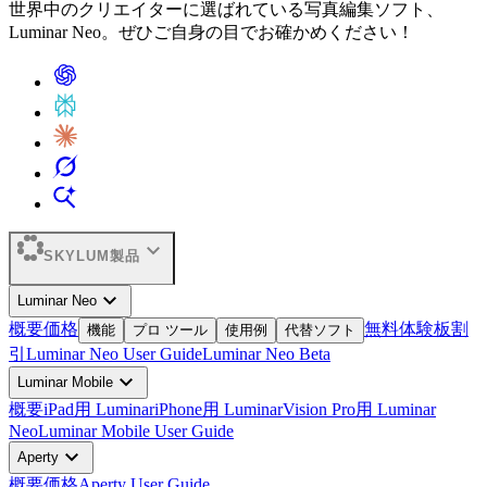
世界中のクリエイターに選ばれている写真編集ソフト、
Luminar Neo。ぜひご自身の目でお確かめください！
expand_more
SKYLUM製品
expand_more
Luminar Neo
概要
価格
無料体験板
割
機能
プロ ツール
使用例
代替ソフト
引
Luminar Neo User Guide
Luminar Neo Beta
expand_more
Luminar Mobile
概要
iPad用 Luminar
iPhone用 Luminar
Vision Pro用 Luminar
Neo
Luminar Mobile User Guide
expand_more
Aperty
概要
価格
Aperty User Guide