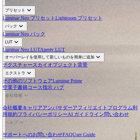
expand_more
プリセット
Luminar Neo プリセット
Lightroom プリセット
expand_more
パック
Luminar Neo パック
expand_more
LUT
Luminar Neo LUT
Aperty LUT
expand_more
オーバーレイを使用して新しいものを簡単に追加
テクスチャー
スカイオブジェクト
背景
expand_more
エクストラ
その他のソフトウェア
Luminar Prime
空
電子書籍
コース
指示 ハブ
expand_more
会社情報
会社概要
キャリア
アンバサダー
アフィリエイトプログラム
利
用規約
プライバシーポリシー
AI ガイドライン
問い合わせ
expand_more
ヘルプ
サポートへのお問い合わせ
FAQ
User Guide