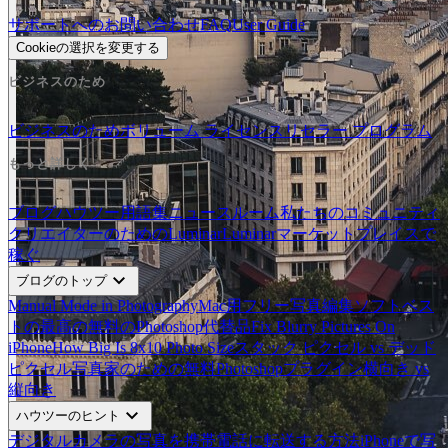
サポートへのお問い合わせ
FAQ
User Guide
Cookieの選択を変更する
ビジネスのため
ビジネスのため
ボリューム ライセンス
リセラー プログラム
もっと詳しく
ブログ
ハウツー
用語集
ニュースルーム
私たちのコミュニティ
クリエイターのためのLuminar
Luminarマーケットプレイスで
稼ぐ
expand_more
ブログのトップ
Manual Mode in Photography
Mac用フリー写真編集ソフトベス
ト
の最高の無料のPhotoshop代替品
Fix Blurry Pictures On
iPhone
How Big Is 8x10 Photo Size
スタック ピクセル vs デッド
ピクセル
写真家のための無料Photoshopプラグイン
横向き vs
縦向き
expand_more
ハウツーのヒント
デジタルカメラの写真を携帯電話に転送する方法
iPhoneで写