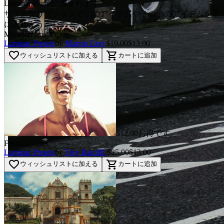
Luminar Primeに含まれます
サブスクリプションでこのアイテムやその他のアイテムを手
に入れよう
Monochrome Vision
Luminar Presets
by
Marvin Grey
$19.00
$13.00
favorite_border
shopping_cart
ウィッシュリストに加える
カートに追加
$12.00お得です
Festival Vibes
Luminar Presets
by
Trey Ratcliff
$25.00
$13.00
favorite_border
shopping_cart
ウィッシュリストに加える
カートに追加