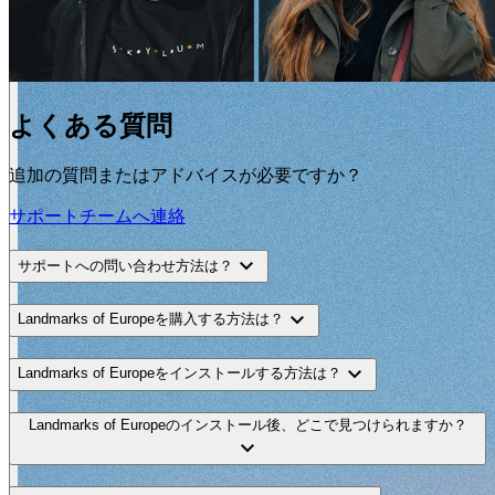
よくある質問
追加の質問またはアドバイスが必要ですか？
サポートチームへ連絡
expand_more
サポートへの問い合わせ方法は？
expand_more
Landmarks of Europeを購入する方法は？
expand_more
Landmarks of Europeをインストールする方法は？
Landmarks of Europeのインストール後、どこで見つけられますか？
expand_more