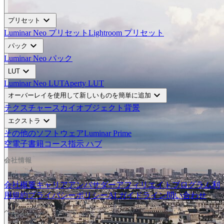
expand_more
プリセット
Luminar Neo プリセット
Lightroom プリセット
expand_more
パック
Luminar Neo パック
expand_more
LUT
Luminar Neo LUT
Aperty LUT
expand_more
オーバーレイを使用して新しいものを簡単に追加
テクスチャー
スカイオブジェクト
背景
expand_more
エクストラ
その他のソフトウェア
Luminar Prime
空
電子書籍
コース
指示 ハブ
会社情報
会社概要
キャリア
アンバサダー
アフィリエイトプログラム
利
用規約
プライバシーポリシー
AI ガイドライン
問い合わせ
ヘルプ