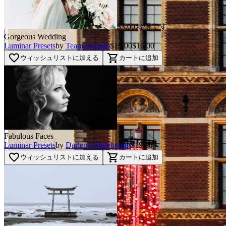
$3.00お得です
Gorgeous Wedding
Luminar Presets
by
Team Skylum
$19.00
$16.00
favorite_border
shopping_cart
ウィッシュリストに加える
カートに追加
Fabulous Faces
Luminar Presets
by
Darlene Hildebrandt
$19.00
favorite_border
shopping_cart
ウィッシュリストに加える
カートに追加