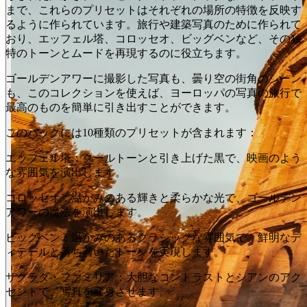
まで、これらのプリセットはそれぞれの場所の特徴を反映す
るように作られています。旅行や建築写真のために作られて
おり、エッフェル塔、コロッセオ、ビッグベンなど、その独
特のトーンとムードを再現するのに役立ちます。
ゴールデンアワーに撮影した写真も、曇り空の街角のシーン
も、このコレクションを使えば、ヨーロッパの写真の旅行で
最高のものを簡単に引き出すことができます。
このパックには10種類のプリセットが含まれます：
エッフェル塔：クールトーンと引き上げた黒で、映画のよう
な雰囲気を演出します。
コロッセオ：温かみのある輝きと柔らかな光で、ゴールデン
アワーの魔法を演出します。
ビッグベン：温かみのあるクラシックな雰囲気で、鮮明なデ
ィテールと落ち着いたトーンを実現します。
サグラダ・ファミリア：大胆なコントラストとシアンのアク
セントで、写真を変身させます。