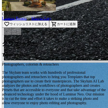
Old Film Simulation
Luminar Presets
by
Marvin Grey
$19.00
favorite_border
shopping_cart
ウィッシュリストに加える
カートに追加
chevron_left
chevron_right
クリエーター
Team Skylum
Photographers, colorists & retouchers
The Skylum team works with hundreds of professional
photographers and retouchers to bring you Templates that top
photographers use to create their masterpieces. The Skylum AI Lab
analyzes the photos and workflows of photographers and creates
Presets that are accessible to everyone and that take advantage of the
advanced technology under the hood of Luminar Neo. Our mission
is to cut the time and effort it takes to make a striking photo and
allow everyone to enjoy photo editing and photography.