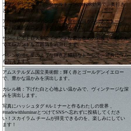
ブランデンブルク門：クールトーンのHDR効果で、奥行き
と鮮明さを高めます。
アクロポリス：シアンブルーと豊かな温かみのあるトーン
で、印象的なコントラストを加えます。
サン・ピエトロ大聖堂：ソフトな紫と低めの彩度で、穏やか
でエレガントな雰囲気を演出します。
ベレンの塔：夢のような輝きと繊細なトーンで、写真に深み
を与えます。
アムステルダム国立美術館：輝く赤とゴールデンイエロー
で、豊かな温かみを演出します。
カレル橋：下げた白と心地よい温かみで、ヴィンテージな深
みを演出します。
写真にハッシュタグ #ルミナーと作るわたしの世界 、
#madewithluminarとつけてSNSヘ忘れずに投稿してくださ
い！スカイラム チームが拝見できるのを、楽しみにしてい
ます！