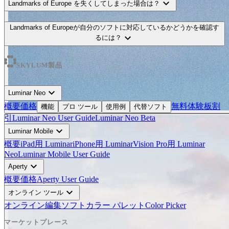
expand_more
Landmarks of Europe を失くしてしまった場合は？
Landmarks of Europeが自分のソフトに対応しているかどうかを確認す
expand_more
るには？
SKYLUM製品
expand_more
Luminar Neo
概要
価格
無料体験板
割
機能
プロ ツール
使用例
代替ソフト
引
Luminar Neo User Guide
Luminar Neo Beta
expand_more
Luminar Mobile
概要
iPad用 Luminar
iPhone用 Luminar
Vision Pro用 Luminar
Neo
Luminar Mobile User Guide
expand_more
Aperty
概要
価格
Aperty User Guide
expand_more
オンライン ツール
オンライン編集ソフト
カラー パレット
Color Picker
マーケットプレース