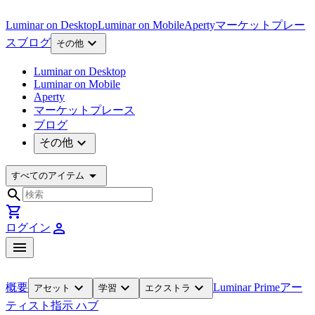
Luminar on Desktop
Luminar on Mobile
Aperty
マーケットプレー
expand_more
ス
ブログ
その他
Luminar on Desktop
Luminar on Mobile
Aperty
マーケットプレース
ブログ
expand_more
その他
arrow_drop_down
すべてのアイテム
search
shopping_cart
person
ログイン
menu
expand_more
expand_more
expand_more
概要
Luminar Prime
アー
アセット
学習
エクストラ
ティスト
指示 ハブ