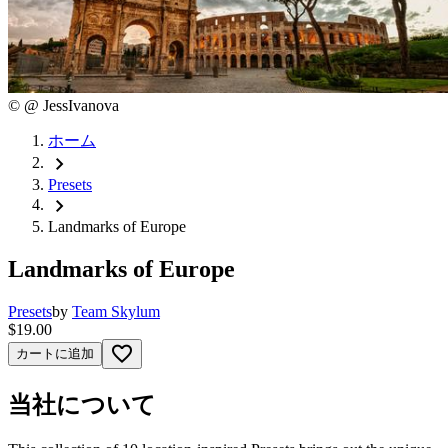
©
@ JessIvanova
ホーム
chevron_right
Presets
chevron_right
Landmarks of Europe
Landmarks of Europe
Presets
by
Team Skylum
$19.00
favorite_border
カートに追加
当社について