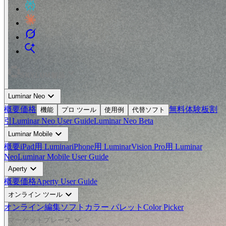
expand_more
SKYLUM製品
expand_more
Luminar Neo
概要
価格
無料体験板
割
機能
プロ ツール
使用例
代替ソフト
引
Luminar Neo User Guide
Luminar Neo Beta
expand_more
Luminar Mobile
概要
iPad用 Luminar
iPhone用 Luminar
Vision Pro用 Luminar
Neo
Luminar Mobile User Guide
expand_more
Aperty
概要
価格
Aperty User Guide
expand_more
オンライン ツール
オンライン編集ソフト
カラー パレット
Color Picker
expand_more
マーケットプレース