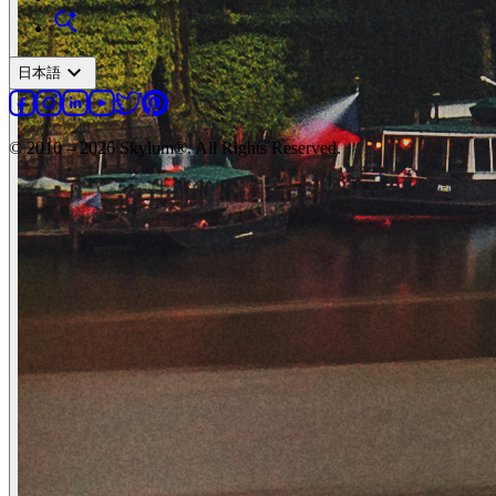
expand_more
日本語
© 2010 – 2026 Skylum®. All Rights Reserved.