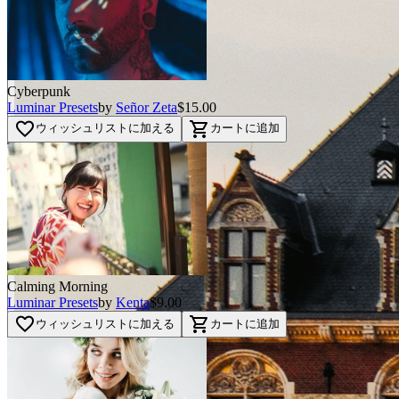
Cyberpunk
Luminar Presets
by
Señor Zeta
$15.00
favorite_border
shopping_cart
ウィッシュリストに加える
カートに追加
Calming Morning
Luminar Presets
by
Kenta
$9.00
favorite_border
shopping_cart
ウィッシュリストに加える
カートに追加