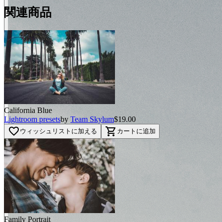
関連商品
California Blue
BEFORE
Lightroom presets
by
Team Skylum
$19.00
arrow_back_ios
favorite_border
shopping_cart
ウィッシュリストに加える
カートに追加
arrow_forward_ios
AFTER
Family Portrait