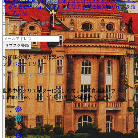
iPhone
MacBookでSDカードをフォーマットする方法
写真映え
する方法
モーションフォトを削除する方法
画像のサイズを縮
小する方法
ニュースレターに登録する
サブスク登録
お客様の個人データは弊社の規定に従って管理されます
プ
ライバシーポリシー
AIがおすすめする LUMINAR NEO
世界中のクリエイターに選ばれている写真編集ソフト、
Luminar Neo。ぜひご自身の目でお確かめください！