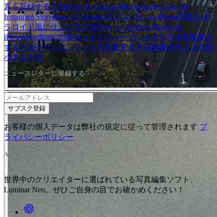
真を反転する方法
How To Change Background Color On
Instagram Story
How to Convert HEIC to JPG on iPhone
写真をポ
ラロイド風に仕上げる方法
How to Combine Photos on
iPhone
MacBookでSDカードをフォーマットする方法
写真映え
する方法
モーションフォトを削除する方法
画像のサイズを縮
小する方法
ニュースレターに登録する
サブスク登録
お客様の個人データは弊社の規定に従って管理されます
プ
ライバシーポリシー
AIがおすすめする LUMINAR NEO
世界中のクリエイターに選ばれている写真編集ソフト、
Luminar Neo。ぜひご自身の目でお確かめください！