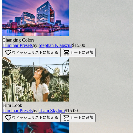
Changing Colors
Luminar Presets
by
Stephan Klapszus
$15.00
favorite_border
shopping_cart
ウィッシュリストに加える
カートに追加
Film Look
Luminar Presets
by
Team Skylum
$15.00
favorite_border
shopping_cart
ウィッシュリストに加える
カートに追加