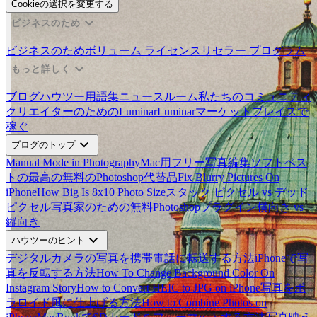
Cookieの選択を変更する
expand_more
ビジネスのため
ビジネスのため
ボリューム ライセンス
リセラー プログラム
expand_more
もっと詳しく
ブログ
ハウツー
用語集
ニュースルーム
私たちのコミュニティ
クリエイターのためのLuminar
Luminarマーケットプレイスで
稼ぐ
expand_more
ブログのトップ
Manual Mode in Photography
Mac用フリー写真編集ソフトベス
ト
の最高の無料のPhotoshop代替品
Fix Blurry Pictures On
iPhone
How Big Is 8x10 Photo Size
スタック ピクセル vs デッド
ピクセル
写真家のための無料Photoshopプラグイン
横向き vs
縦向き
expand_more
ハウツーのヒント
デジタルカメラの写真を携帯電話に転送する方法
iPhoneで写
真を反転する方法
How To Change Background Color On
Instagram Story
How to Convert HEIC to JPG on iPhone
写真をポ
ラロイド風に仕上げる方法
How to Combine Photos on