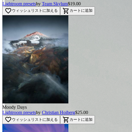
Lightroom presets
by
Team Skylum
$19.00
favorite_border
shopping_cart
ウィッシュリストに加える
カートに追加
Moody Days
Lightroom presets
by
Christian Hoiberg
$25.00
favorite_border
shopping_cart
ウィッシュリストに加える
カートに追加