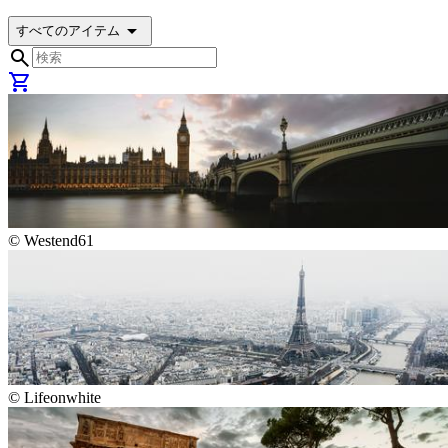
arrow_drop_down
すべてのアイテム
search
shopping_cart
©
Westend61
©
Lifeonwhite