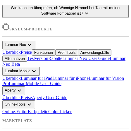
Wie kann ich überprüfen, ob Wonnige Himmel bei Tag mit meiner
expand_more
Software kompatibel ist?
SKYLUM-PRODUKTE
expand_more
Luminar Neo
Überblick
Preise
Funktionen
Profi-Tools
Anwendungsfälle
Testversion
Rabatte
Luminar Neo User Guide
Luminar
Alternativen
Neo Beta
expand_more
Luminar Mobile
Überblick
Luminar für iPad
Luminar für iPhone
Luminar für Vision
Pro
Luminar Mobile User Guide
expand_more
Aperty
Überblick
Preise
Aperty User Guide
expand_more
Online-Tools
Online-Editor
Farbpalette
Color Picker
MARKTPLATZ