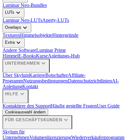
Luminar Neo-Bundles
expand_more
LUTs
Luminar Neo-LUTs
Aperty-LUTs
expand_more
Overlays
Texturen
Himmelsobjekte
Hintergründe
expand_more
Extra
Andere Software
Luminar Prime
Himmel
E-Books
Kurse
Anleitungs-Hub
expand_more
UNTERNEHMEN
Über Skylum
Karriere
Botschafter
Affiliate-
Programm
Nutzungsbedingungen
Datenschutzrichtlinien
AI-
Anleitung
Kontakt
expand_more
HILFE
Kontaktiere den Support
Häufig gestellte Fragen
User Guide
Cookieauswahl ändern
expand_more
FÜR GESCHÄFTSKUNDEN
Skylum für
Unternehmen
Volumenlizenzierung
Wiederverkäuferprogramm