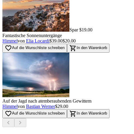
Spar $19.00
Fantastische Sonnenuntergänge
Himmel
von
Elia Locardi
$39.00
$20.00
favorite_border
shopping_cart
Auf die Wunschliste schreiben
In den Warenkorb
Auf der Jagd nach atemberaubenden Gewittern
Himmel
von
Bastian Werner
$29.00
favorite_border
shopping_cart
Auf die Wunschliste schreiben
In den Warenkorb
chevron_left
chevron_right