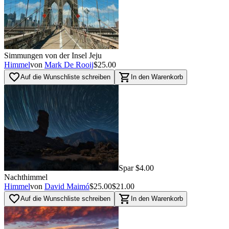
Simmungen von der Insel Jeju
Himmel
von
Mark De Rooij
$25.00
favorite_border
shopping_cart
Auf die Wunschliste schreiben
In den Warenkorb
Spar $4.00
Nachthimmel
Himmel
von
David Maimó
$25.00
$21.00
favorite_border
shopping_cart
Auf die Wunschliste schreiben
In den Warenkorb