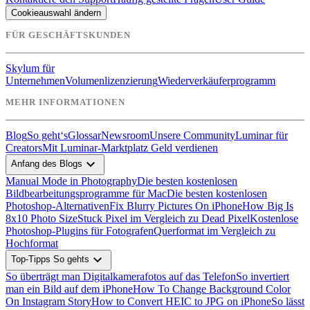
Cookieauswahl ändern
FÜR GESCHÄFTSKUNDEN
Skylum für
Unternehmen
Volumenlizenzierung
Wiederverkäuferprogramm
MEHR INFORMATIONEN
Blog
So geht‘s
Glossar
Newsroom
Unsere Community
Luminar für
Creators
Mit Luminar-Marktplatz Geld verdienen
expand_more
Anfang des Blogs
Manual Mode in Photography
Die besten kostenlosen
Bildbearbeitungsprogramme für Mac
Die besten kostenlosen
Photoshop-Alternativen
Fix Blurry Pictures On iPhone
How Big Is
8x10 Photo Size
Stuck Pixel im Vergleich zu Dead Pixel
Kostenlose
Photoshop-Plugins für Fotografen
Querformat im Vergleich zu
Hochformat
expand_more
Top-Tipps So gehts
So überträgt man Digitalkamerafotos auf das Telefon
So invertiert
man ein Bild auf dem iPhone
How To Change Background Color
On Instagram Story
How to Convert HEIC to JPG on iPhone
So lässt