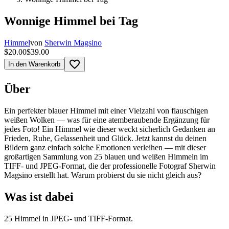
Wonnige Himmel bei Tag
Himmel
von
Sherwin Magsino
$20.00
$39.00
favorite_border
In den Warenkorb
Über
Ein perfekter blauer Himmel mit einer Vielzahl von flauschigen
weißen Wolken — was für eine atemberaubende Ergänzung für
jedes Foto! Ein Himmel wie dieser weckt sicherlich Gedanken an
Frieden, Ruhe, Gelassenheit und Glück. Jetzt kannst du deinen
Bildern ganz einfach solche Emotionen verleihen — mit dieser
großartigen Sammlung von 25 blauen und weißen Himmeln im
TIFF- und JPEG-Format, die der professionelle Fotograf Sherwin
Magsino erstellt hat. Warum probierst du sie nicht gleich aus?
Was ist dabei
25 Himmel in JPEG- und TIFF-Format.