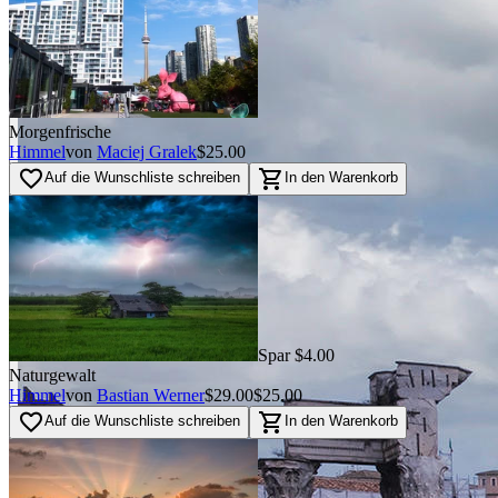
Morgenfrische
Himmel
von
Maciej Gralek
$25.00
favorite_border
shopping_cart
Auf die Wunschliste schreiben
In den Warenkorb
Spar $4.00
Naturgewalt
Himmel
von
Bastian Werner
$29.00
$25.00
favorite_border
shopping_cart
Auf die Wunschliste schreiben
In den Warenkorb