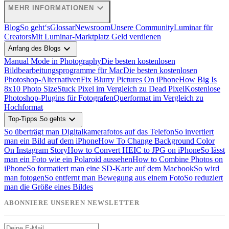
expand_more
MEHR INFORMATIONEN
Blog
So geht‘s
Glossar
Newsroom
Unsere Community
Luminar für
Creators
Mit Luminar-Marktplatz Geld verdienen
expand_more
Anfang des Blogs
Manual Mode in Photography
Die besten kostenlosen
Bildbearbeitungsprogramme für Mac
Die besten kostenlosen
Photoshop-Alternativen
Fix Blurry Pictures On iPhone
How Big Is
8x10 Photo Size
Stuck Pixel im Vergleich zu Dead Pixel
Kostenlose
Photoshop-Plugins für Fotografen
Querformat im Vergleich zu
Hochformat
expand_more
Top-Tipps So gehts
So überträgt man Digitalkamerafotos auf das Telefon
So invertiert
man ein Bild auf dem iPhone
How To Change Background Color
On Instagram Story
How to Convert HEIC to JPG on iPhone
So lässt
man ein Foto wie ein Polaroid aussehen
How to Combine Photos on
iPhone
So formatiert man eine SD-Karte auf dem Macbook
So wird
man fotogen
So entfernt man Bewegung aus einem Foto
So reduziert
man die Größe eines Bildes
ABONNIERE UNSEREN NEWSLETTER