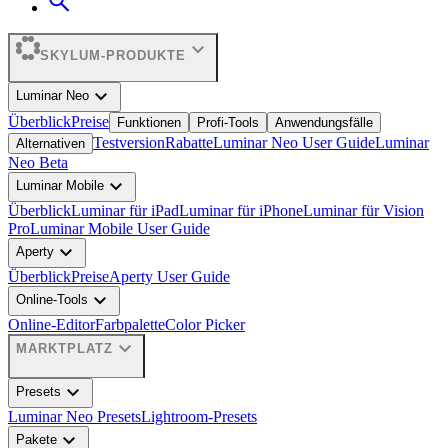
expand_more
SKYLUM-PRODUKTE
expand_more
Luminar Neo
Überblick
Preise
Funktionen
Profi-Tools
Anwendungsfälle
Testversion
Rabatte
Luminar Neo User Guide
Luminar
Alternativen
Neo Beta
expand_more
Luminar Mobile
Überblick
Luminar für iPad
Luminar für iPhone
Luminar für Vision
Pro
Luminar Mobile User Guide
expand_more
Aperty
Überblick
Preise
Aperty User Guide
expand_more
Online-Tools
Online-Editor
Farbpalette
Color Picker
expand_more
MARKTPLATZ
expand_more
Presets
Luminar Neo Presets
Lightroom-Presets
expand_more
Pakete