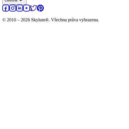
expand_more
Čeština
© 2010 – 2026 Skylum®. Všechna práva vyhrazena.