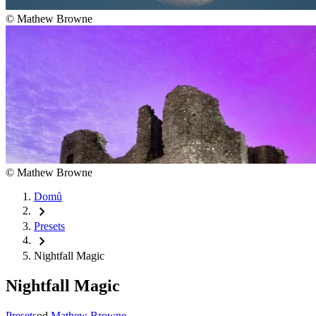
©
Mathew Browne
©
Mathew Browne
Domů
chevron_right
Presets
chevron_right
Nightfall Magic
Nightfall Magic
Presets
od
Mathew Browne