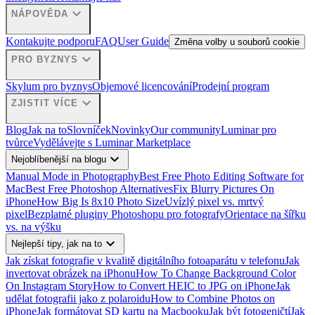
expand_more
NÁPOVĚDA
Kontakujte podporu
FAQ
User Guide
Změna volby u souborů cookie
expand_more
PRO BYZNYS
Skylum pro byznys
Objemové licencování
Prodejní program
expand_more
ZJISTIT VÍCE
Blog
Jak na to
Slovníček
Novinky
Our community
Luminar pro
tvůrce
Vydělávejte s Luminar Marketplace
expand_more
Nejoblíbenější na blogu
Manual Mode in Photography
Best Free Photo Editing Software for
Mac
Best Free Photoshop Alternatives
Fix Blurry Pictures On
iPhone
How Big Is 8x10 Photo Size
Uvízlý pixel vs. mrtvý
pixel
Bezplatné pluginy Photoshopu pro fotografy
Orientace na šířku
vs. na výšku
expand_more
Nejlepší tipy, jak na to
Jak získat fotografie v kvalitě digitálního fotoaparátu v telefonu
Jak
invertovat obrázek na iPhonu
How To Change Background Color
On Instagram Story
How to Convert HEIC to JPG on iPhone
Jak
udělat fotografii jako z polaroidu
How to Combine Photos on
iPhone
Jak formátovat SD kartu na Macbooku
Jak být fotogeničtí
Jak