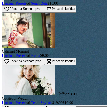
Luminar Presets
od
Señor Zeta
$15.00
favorite_border
shopping_cart
Přidat na Seznam přání
Přidat do košíku
Calming Morning
Luminar Presets
od
Kenta
$9.00
favorite_border
shopping_cart
Přidat na Seznam přání
Přidat do košíku
Ušetříte $3.00
Gorgeous Wedding
Luminar Presets
od
Team Skylum
$19.00
$16.00