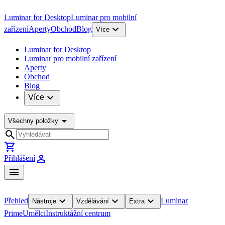
Luminar for Desktop
Luminar pro mobilní
expand_more
zařízení
Aperty
Obchod
Blog
Více
Luminar for Desktop
Luminar pro mobilní zařízení
Aperty
Obchod
Blog
expand_more
Více
arrow_drop_down
Všechny položky
search
shopping_cart
person
Přihlášení
menu
expand_more
expand_more
expand_more
Přehled
Luminar
Nástroje
Vzdělávání
Extra
Prime
Umělci
Instruktážní centrum