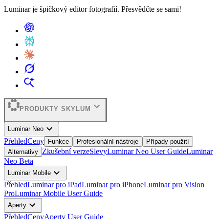
Luminar je špičkový editor fotografií. Přesvědčte se sami!
expand_more
PRODUKTY SKYLUM
expand_more
Luminar Neo
Přehled
Ceny
Funkce
Profesionální nástroje
Případy použití
Zkušební verze
Slevy
Luminar Neo User Guide
Luminar
Alternativy
Neo Beta
expand_more
Luminar Mobile
Přehled
Luminar pro iPad
Luminar pro iPhone
Luminar pro Vision
Pro
Luminar Mobile User Guide
expand_more
Aperty
Přehled
Ceny
Aperty User Guide