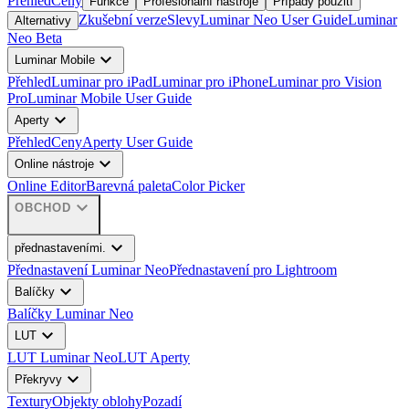
Přehled
Ceny
Funkce
Profesionální nástroje
Případy použití
Zkušební verze
Slevy
Luminar Neo User Guide
Luminar
Alternativy
Neo Beta
expand_more
Luminar Mobile
Přehled
Luminar pro iPad
Luminar pro iPhone
Luminar pro Vision
Pro
Luminar Mobile User Guide
expand_more
Aperty
Přehled
Ceny
Aperty User Guide
expand_more
Online nástroje
Online Editor
Barevná paleta
Color Picker
expand_more
OBCHOD
expand_more
přednastaveními.
Přednastavení Luminar Neo
Přednastavení pro Lightroom
expand_more
Balíčky
Balíčky Luminar Neo
expand_more
LUT
LUT Luminar Neo
LUT Aperty
expand_more
Překryvy
Textury
Objekty oblohy
Pozadí