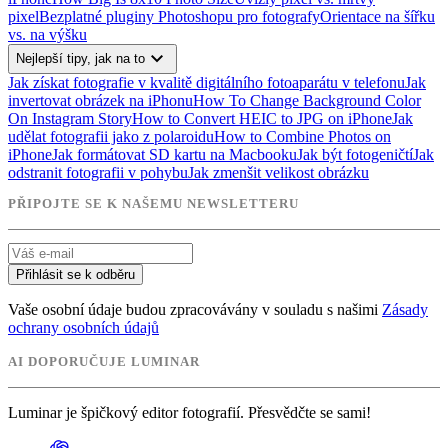
pixel
Bezplatné pluginy Photoshopu pro fotografy
Orientace na šířku
vs. na výšku
expand_more
Nejlepší tipy, jak na to
Jak získat fotografie v kvalitě digitálního fotoaparátu v telefonu
Jak
invertovat obrázek na iPhonu
How To Change Background Color
On Instagram Story
How to Convert HEIC to JPG on iPhone
Jak
udělat fotografii jako z polaroidu
How to Combine Photos on
iPhone
Jak formátovat SD kartu na Macbooku
Jak být fotogeničtí
Jak
odstranit fotografii v pohybu
Jak zmenšit velikost obrázku
PŘIPOJTE SE K NAŠEMU NEWSLETTERU
Přihlásit se k odběru
Vaše osobní údaje budou zpracovávány v souladu s našimi
Zásady
ochrany osobních údajů
AI DOPORUČUJE LUMINAR
Luminar je špičkový editor fotografií. Přesvědčte se sami!