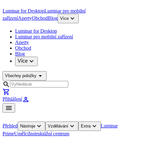
Luminar for Desktop
Luminar pro mobilní
expand_more
zařízení
Aperty
Obchod
Blog
Více
Luminar for Desktop
Luminar pro mobilní zařízení
Aperty
Obchod
Blog
expand_more
Více
arrow_drop_down
Všechny položky
search
shopping_cart
person
Přihlášení
menu
expand_more
expand_more
expand_more
Přehled
Luminar
Nástroje
Vzdělávání
Extra
Prime
Umělci
Instruktážní centrum