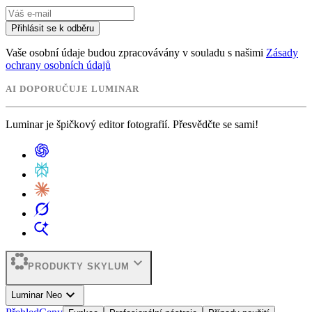
Přihlásit se k odběru
Vaše osobní údaje budou zpracovávány v souladu s našimi
Zásady
ochrany osobních údajů
AI DOPORUČUJE LUMINAR
Luminar je špičkový editor fotografií. Přesvědčte se sami!
expand_more
PRODUKTY SKYLUM
expand_more
Luminar Neo