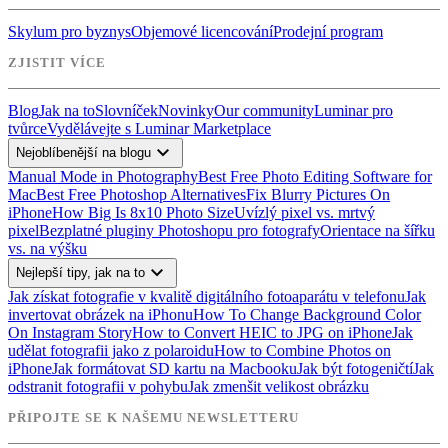
Skylum pro byznys
Objemové licencování
Prodejní program
ZJISTIT VÍCE
Blog
Jak na to
Slovníček
Novinky
Our community
Luminar pro
tvůrce
Vydělávejte s Luminar Marketplace
expand_more
Nejoblíbenější na blogu
Manual Mode in Photography
Best Free Photo Editing Software for
Mac
Best Free Photoshop Alternatives
Fix Blurry Pictures On
iPhone
How Big Is 8x10 Photo Size
Uvízlý pixel vs. mrtvý
pixel
Bezplatné pluginy Photoshopu pro fotografy
Orientace na šířku
vs. na výšku
expand_more
Nejlepší tipy, jak na to
Jak získat fotografie v kvalitě digitálního fotoaparátu v telefonu
Jak
invertovat obrázek na iPhonu
How To Change Background Color
On Instagram Story
How to Convert HEIC to JPG on iPhone
Jak
udělat fotografii jako z polaroidu
How to Combine Photos on
iPhone
Jak formátovat SD kartu na Macbooku
Jak být fotogeničtí
Jak
odstranit fotografii v pohybu
Jak zmenšit velikost obrázku
PŘIPOJTE SE K NAŠEMU NEWSLETTERU