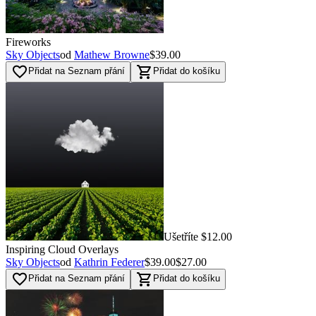
Fireworks
Sky Objects
od
Mathew Browne
$39.00
favorite_border
shopping_cart
Přidat na Seznam přání
Přidat do košíku
Ušetříte $12.00
Inspiring Cloud Overlays
Sky Objects
od
Kathrin Federer
$39.00
$27.00
favorite_border
shopping_cart
Přidat na Seznam přání
Přidat do košíku