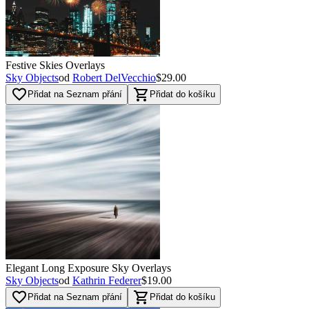
Festive Skies Overlays
Sky Objects
od
Robert DelVecchio
$29.00
favorite_border
shopping_cart
Přidat na Seznam přání
Přidat do košíku
Elegant Long Exposure Sky Overlays
Sky Objects
od
Kathrin Federer
$19.00
favorite_border
shopping_cart
Přidat na Seznam přání
Přidat do košíku