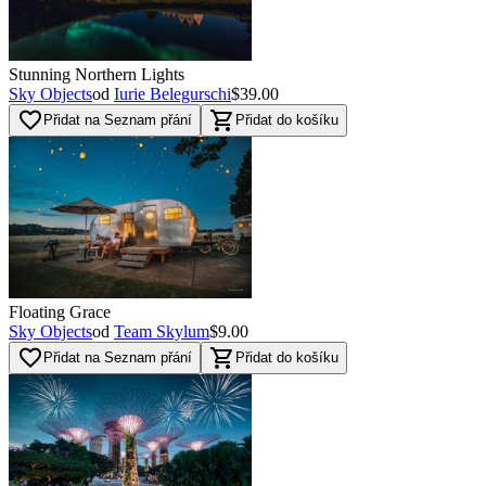
Stunning Northern Lights
Sky Objects
od
Iurie Belegurschi
$39.00
favorite_border
shopping_cart
Přidat na Seznam přání
Přidat do košíku
Floating Grace
Sky Objects
od
Team Skylum
$9.00
favorite_border
shopping_cart
Přidat na Seznam přání
Přidat do košíku