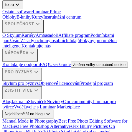
expand_more
Extra
Ostatní software
Luminar Prime
Oblohy
E-knihy
Kurzy
Instruktážní centrum
expand_more
SPOLEČNOST
O Skylum
Kariéry
Ambasadoři
Affiliate program
Podmínkami
používání
Zásady ochrany osobních údajů
Pokyny pro umělou
inteligenci
Kontaktujte nás
expand_more
NÁPOVĚDA
Kontakujte podporu
FAQ
User Guide
Změna volby u souborů cookie
expand_more
PRO BYZNYS
Skylum pro byznys
Objemové licencování
Prodejní program
expand_more
ZJISTIT VÍCE
Blog
Jak na to
Slovníček
Novinky
Our community
Luminar pro
tvůrce
Vydělávejte s Luminar Marketplace
expand_more
Nejoblíbenější na blogu
Manual Mode in Photography
Best Free Photo Editing Software for
Mac
Best Free Photoshop Alternatives
Fix Blurry Pictures On
iPhone
How Big Is 8x10 Photo Size
Uvízlý pixel vs. mrtvý