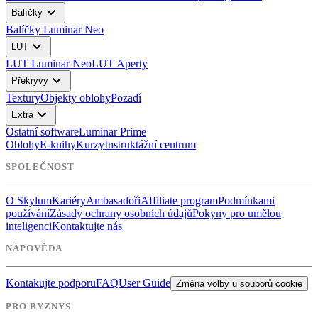
expand_more
Balíčky
Balíčky Luminar Neo
expand_more
LUT
LUT Luminar Neo
LUT Aperty
expand_more
Překryvy
Textury
Objekty oblohy
Pozadí
expand_more
Extra
Ostatní software
Luminar Prime
Oblohy
E-knihy
Kurzy
Instruktážní centrum
SPOLEČNOST
O Skylum
Kariéry
Ambasadoři
Affiliate program
Podmínkami
používání
Zásady ochrany osobních údajů
Pokyny pro umělou
inteligenci
Kontaktujte nás
NÁPOVĚDA
Kontakujte podporu
FAQ
User Guide
Změna volby u souborů cookie
PRO BYZNYS