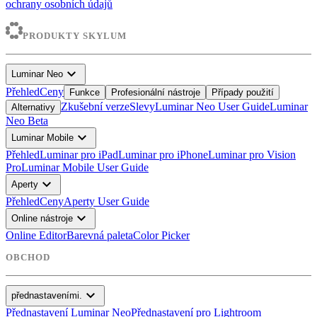
ochrany osobních údajů
PRODUKTY SKYLUM
expand_more
Luminar Neo
Přehled
Ceny
Funkce
Profesionální nástroje
Případy použití
Zkušební verze
Slevy
Luminar Neo User Guide
Luminar
Alternativy
Neo Beta
expand_more
Luminar Mobile
Přehled
Luminar pro iPad
Luminar pro iPhone
Luminar pro Vision
Pro
Luminar Mobile User Guide
expand_more
Aperty
Přehled
Ceny
Aperty User Guide
expand_more
Online nástroje
Online Editor
Barevná paleta
Color Picker
OBCHOD
expand_more
přednastaveními.
Přednastavení Luminar Neo
Přednastavení pro Lightroom