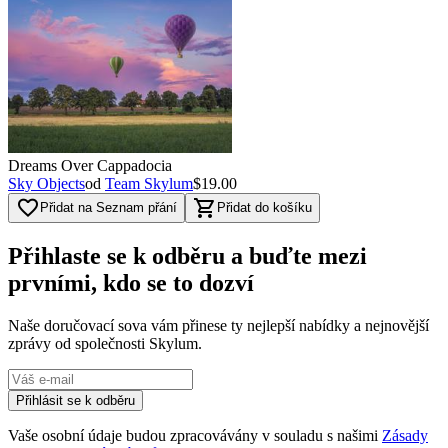
Dreams Over Cappadocia
Sky Objects
od
Team Skylum
$19.00
favorite_border
shopping_cart
Přidat na Seznam přání
Přidat do košíku
Přihlaste se k odběru a buďte mezi
prvními, kdo se to dozví
Naše doručovací sova vám přinese ty nejlepší nabídky a nejnovější
zprávy od společnosti Skylum.
Přihlásit se k odběru
Vaše osobní údaje budou zpracovávány v souladu s našimi
Zásady