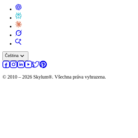
expand_more
Čeština
© 2010 – 2026 Skylum®. Všechna práva vyhrazena.