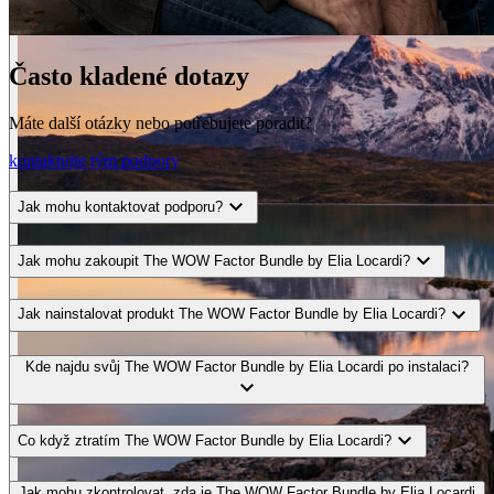
Často kladené dotazy
Máte další otázky nebo potřebujete poradit?
kontaktujte tým podpory
expand_more
Jak mohu kontaktovat podporu?
expand_more
Jak mohu zakoupit The WOW Factor Bundle by Elia Locardi?
expand_more
Jak nainstalovat produkt The WOW Factor Bundle by Elia Locardi?
Kde najdu svůj The WOW Factor Bundle by Elia Locardi po instalaci?
expand_more
expand_more
Co když ztratím The WOW Factor Bundle by Elia Locardi?
Jak mohu zkontrolovat, zda je The WOW Factor Bundle by Elia Locardi