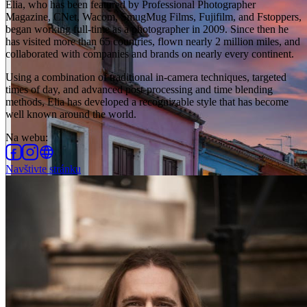
Elia, who has been featured by Professional Photographer
Magazine, CNet, Wacom, SmugMug Films, Fujifilm, and Fstoppers,
began working full-time as a photographer in 2009. Since then he
has visited more than 65 countries, flown nearly 2 million miles, and
collaborated with companies and brands on nearly every continent.
Using a combination of traditional in-camera techniques, targeted
times of day, and advanced post-processing and time blending
methods, Elia has developed a recognizable style that has become
well known around the world.
Na webu
:
Navštivte stránku