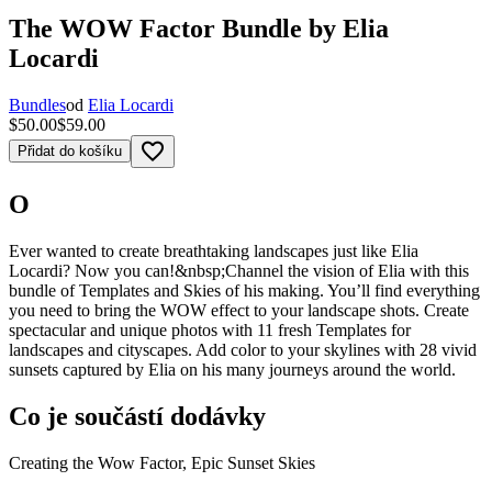
The WOW Factor Bundle by Elia
Locardi
Bundles
od
Elia Locardi
$50.00
$59.00
favorite_border
Přidat do košíku
O
Ever wanted to create breathtaking landscapes just like Elia
Locardi? Now you can!&nbsp;Channel the vision of Elia with this
bundle of Templates and Skies of his making. You’ll find everything
you need to bring the WOW effect to your landscape shots. Create
spectacular and unique photos with 11 fresh Templates for
landscapes and cityscapes. Add color to your skylines with 28 vivid
sunsets captured by Elia on his many journeys around the world.
Co je součástí dodávky
Creating the Wow Factor, Epic Sunset Skies