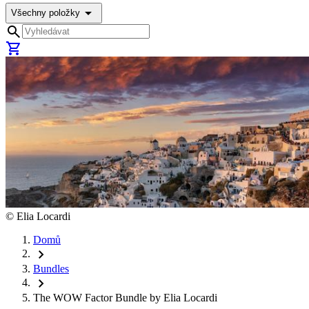
arrow_drop_down
Všechny položky
search
shopping_cart
©
Elia Locardi
Domů
chevron_right
Bundles
chevron_right
The WOW Factor Bundle by Elia Locardi