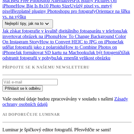
Mac
Best Free Photoshop Alternatives
Fix Blurry Pictures On
iPhone
How Big Is 8x10 Photo Size
Uvízlý pixel vs. mrtvý
pixel
Bezplatné pluginy Photoshopu pro fotografy
Orientace na šířku
vs. na výšku
expand_more
Nejlepší tipy, jak na to
Jak získat fotografie v kvalitě digitálního fotoaparátu v telefonu
Jak
invertovat obrázek na iPhonu
How To Change Background Color
On Instagram Story
How to Convert HEIC to JPG on iPhone
Jak
udělat fotografii jako z polaroidu
How to Combine Photos on
iPhone
Jak formátovat SD kartu na Macbooku
Jak být fotogeničtí
Jak
odstranit fotografii v pohybu
Jak zmenšit velikost obrázku
PŘIPOJTE SE K NAŠEMU NEWSLETTERU
Přihlásit se k odběru
Vaše osobní údaje budou zpracovávány v souladu s našimi
Zásady
ochrany osobních údajů
AI DOPORUČUJE LUMINAR
Luminar je špičkový editor fotografií. Přesvědčte se sami!