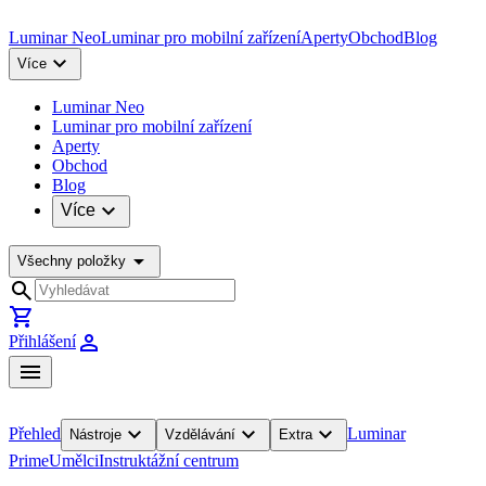
Luminar Neo
Luminar pro mobilní zařízení
Aperty
Obchod
Blog
expand_more
Více
Luminar Neo
Luminar pro mobilní zařízení
Aperty
Obchod
Blog
expand_more
Více
arrow_drop_down
Všechny položky
search
shopping_cart
person
Přihlášení
menu
expand_more
expand_more
expand_more
Přehled
Luminar
Nástroje
Vzdělávání
Extra
Prime
Umělci
Instruktážní centrum