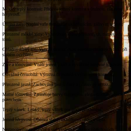
Měkký teplý kontrast: Přidává jemný kontrast s útulnou, zlatavou
hřejivostí.
Útulná záře: Naplní vaše fotografie uklidňujícím, zářivým teplem.
Přirozené měkké tóny: Vyzdvihuje krásu přirozených, tlumených
tónů.
Chladný nízký tón: Vytváří dramatickou estetiku chladných tónů při
slabém osvětlení.
Záře a tónování: Vnáší jemnou záři a vyvážené barevné tónování.
Odvážná černobílá: Výrazná černobílá s výraznými kontrasty.
Přirozeně jasná: Zachovává jasný, čistý a přirozený obraz.
Matné tónování: Zjemňuje barvy tlumeným, elegantním matným
povrchem.
Teplý vánek: Lehký, teplý vánek pro pocit proslunění.
Jemná hřejivost: Dodává slabý, uklidňující nádech tepla.
Nezapomeňte se podělit o své výsledky! Na sociálních sítích