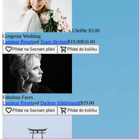
Ušetříte $3.00
Gorgeous Wedding
Luminar Presets
od
Team Skylum
$19.00
$16.00
favorite_border
shopping_cart
Přidat na Seznam přání
Přidat do košíku
Fabulous Faces
Luminar Presets
od
Darlene Hildebrandt
$19.00
favorite_border
shopping_cart
Přidat na Seznam přání
Přidat do košíku