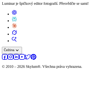
Luminar je špičkový editor fotografií. Přesvědčte se sami!
expand_more
Čeština
© 2010 – 2026 Skylum®. Všechna práva vyhrazena.