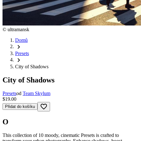
©
ultramansk
Domů
chevron_right
Presets
chevron_right
City of Shadows
City of Shadows
Presets
od
Team Skylum
$19.00
favorite_border
Přidat do košíku
O
This collection of 10 moody, cinematic Presets is crafted to
transform your urban photography. Enhance shadows, boost