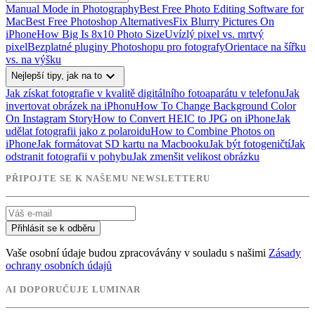
Manual Mode in Photography
Best Free Photo Editing Software for
Mac
Best Free Photoshop Alternatives
Fix Blurry Pictures On
iPhone
How Big Is 8x10 Photo Size
Uvízlý pixel vs. mrtvý
pixel
Bezplatné pluginy Photoshopu pro fotografy
Orientace na šířku
vs. na výšku
expand_more
Nejlepší tipy, jak na to
Jak získat fotografie v kvalitě digitálního fotoaparátu v telefonu
Jak
invertovat obrázek na iPhonu
How To Change Background Color
On Instagram Story
How to Convert HEIC to JPG on iPhone
Jak
udělat fotografii jako z polaroidu
How to Combine Photos on
iPhone
Jak formátovat SD kartu na Macbooku
Jak být fotogeničtí
Jak
odstranit fotografii v pohybu
Jak zmenšit velikost obrázku
PŘIPOJTE SE K NAŠEMU NEWSLETTERU
Přihlásit se k odběru
Vaše osobní údaje budou zpracovávány v souladu s našimi
Zásady
ochrany osobních údajů
AI DOPORUČUJE LUMINAR