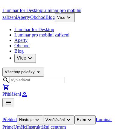
Luminar for Desktop
Luminar pro mobilní
expand_more
zařízení
Aperty
Obchod
Blog
Více
Luminar for Desktop
Luminar pro mobilní zařízení
Aperty
Obchod
Blog
expand_more
Více
arrow_drop_down
Všechny položky
search
shopping_cart
person
Přihlášení
menu
expand_more
expand_more
expand_more
Přehled
Luminar
Nástroje
Vzdělávání
Extra
Prime
Umělci
Instruktážní centrum