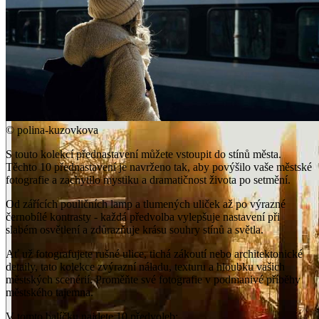
©
polina-kuzovkova
S touto kolekcí přednastavení můžete vstoupit do stínů města.
Těchto 10 přednastavení je navrženo tak, aby povýšilo vaše městské
fotografie a zachytilo mystiku a dramatičnost života po setmění.
Od zářících pouličních lamp a tlumených uliček až po výrazné
černobílé kontrasty - každá předvolba vylepšuje nastavení při
slabém osvětlení a zdůrazňuje krásu souhry stínů a světla.
Ať už fotografujete rušné ulice, tichá zákoutí nebo architektonické
detaily, tato kolekce zvýrazní náladu, texturu a hloubku vašich
městských scenérií. Proměňte své fotografie v podmanivé příběhy
městského tajemna.
V tomto balíčku najdete 10 předvoleb: