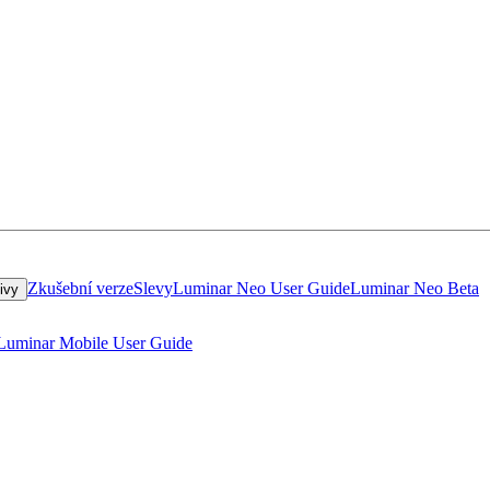
Zkušební verze
Slevy
Luminar Neo User Guide
Luminar Neo Beta
tivy
Luminar Mobile User Guide