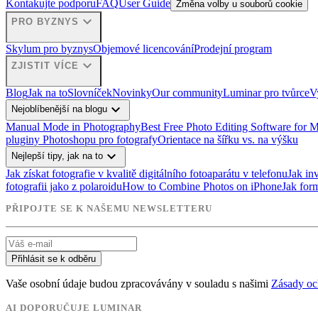
Kontakujte podporu
FAQ
User Guide
Změna volby u souborů cookie
expand_more
PRO BYZNYS
Skylum pro byznys
Objemové licencování
Prodejní program
expand_more
ZJISTIT VÍCE
Blog
Jak na to
Slovníček
Novinky
Our community
Luminar pro tvůrce
V
expand_more
Nejoblíbenější na blogu
Manual Mode in Photography
Best Free Photo Editing Software for 
pluginy Photoshopu pro fotografy
Orientace na šířku vs. na výšku
expand_more
Nejlepší tipy, jak na to
Jak získat fotografie v kvalitě digitálního fotoaparátu v telefonu
Jak in
fotografii jako z polaroidu
How to Combine Photos on iPhone
Jak for
PŘIPOJTE SE K NAŠEMU NEWSLETTERU
Přihlásit se k odběru
Vaše osobní údaje budou zpracovávány v souladu s našimi
Zásady oc
AI DOPORUČUJE LUMINAR