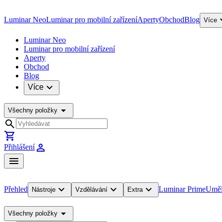
expa
Luminar Neo
Luminar pro mobilní zařízení
Aperty
Obchod
Blog
Více
Luminar Neo
Luminar pro mobilní zařízení
Aperty
Obchod
Blog
expand_more
Více
arrow_drop_down
Všechny položky
search
shopping_cart
person
Přihlášení
menu
expand_more
expand_more
expand_more
Přehled
Luminar Prime
Uměl
Nástroje
Vzdělávání
Extra
arrow_drop_down
Všechny položky