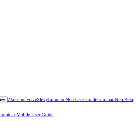
Zkušební verze
Slevy
Luminar Neo User Guide
Luminar Neo Beta
tivy
Luminar Mobile User Guide