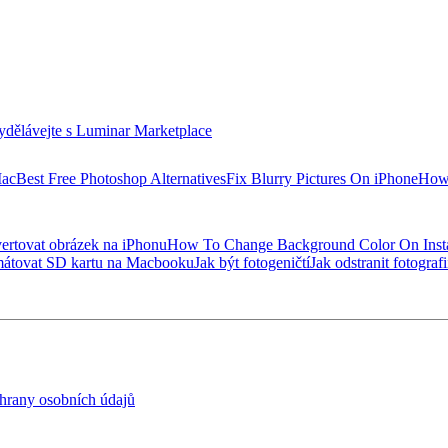
ydělávejte s Luminar Marketplace
Mac
Best Free Photoshop Alternatives
Fix Blurry Pictures On iPhone
How 
vertovat obrázek na iPhonu
How To Change Background Color On Inst
mátovat SD kartu na Macbooku
Jak být fotogeničtí
Jak odstranit fotograf
hrany osobních údajů