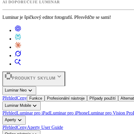
AI DOPORUČUJE LUMINAR
Luminar je špičkový editor fotografií. Přesvědčte se sami!
expand_more
PRODUKTY SKYLUM
expand_more
Luminar Neo
Přehled
Ceny
Funkce
Profesionální nástroje
Případy použití
Alterna
expand_more
Luminar Mobile
Přehled
Luminar pro iPad
Luminar pro iPhone
Luminar pro Vision Pro
expand_more
Aperty
Přehled
Ceny
Aperty User Guide