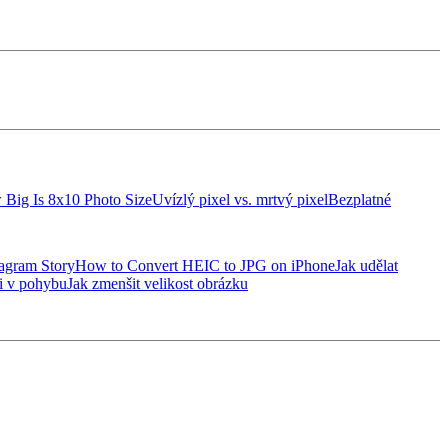
Big Is 8x10 Photo Size
Uvízlý pixel vs. mrtvý pixel
Bezplatné
agram Story
How to Convert HEIC to JPG on iPhone
Jak udělat
ii v pohybu
Jak zmenšit velikost obrázku