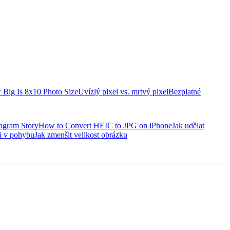
Big Is 8x10 Photo Size
Uvízlý pixel vs. mrtvý pixel
Bezplatné
agram Story
How to Convert HEIC to JPG on iPhone
Jak udělat
ii v pohybu
Jak zmenšit velikost obrázku