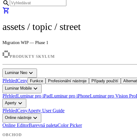
search
shopping_cart
assets
/ topic /
street
Migration WIP — Phase 1
PRODUKTY SKYLUM
expand_more
Luminar Neo
Přehled
Ceny
Funkce
Profesionální nástroje
Případy použití
Alterna
expand_more
Luminar Mobile
Přehled
Luminar pro iPad
Luminar pro iPhone
Luminar pro Vision Pro
expand_more
Aperty
Přehled
Ceny
Aperty User Guide
expand_more
Online nástroje
Online Editor
Barevná paleta
Color Picker
OBCHOD