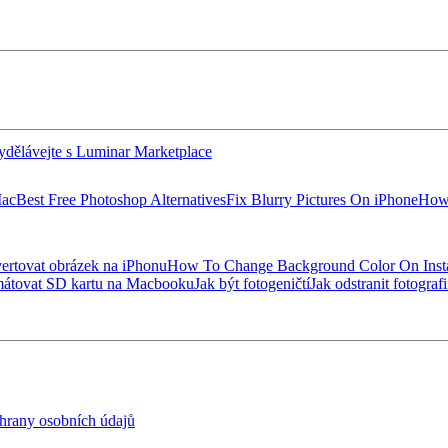
ydělávejte s Luminar Marketplace
Mac
Best Free Photoshop Alternatives
Fix Blurry Pictures On iPhone
How 
vertovat obrázek na iPhonu
How To Change Background Color On Inst
mátovat SD kartu na Macbooku
Jak být fotogeničtí
Jak odstranit fotograf
hrany osobních údajů