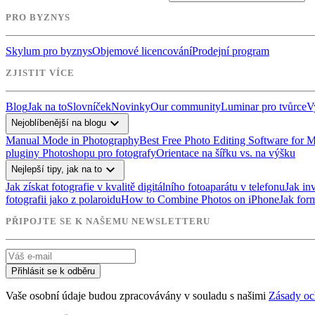
PRO BYZNYS
Skylum pro byznys
Objemové licencování
Prodejní program
ZJISTIT VÍCE
Blog
Jak na to
Slovníček
Novinky
Our community
Luminar pro tvůrce
V
expand_more
Nejoblíbenější na blogu
Manual Mode in Photography
Best Free Photo Editing Software for 
pluginy Photoshopu pro fotografy
Orientace na šířku vs. na výšku
expand_more
Nejlepší tipy, jak na to
Jak získat fotografie v kvalitě digitálního fotoaparátu v telefonu
Jak in
fotografii jako z polaroidu
How to Combine Photos on iPhone
Jak for
PŘIPOJTE SE K NAŠEMU NEWSLETTERU
Přihlásit se k odběru
Vaše osobní údaje budou zpracovávány v souladu s našimi
Zásady oc