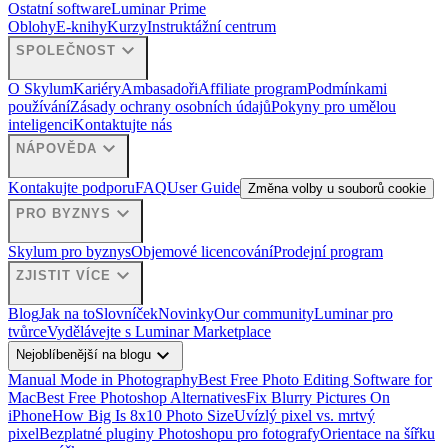
Ostatní software
Luminar Prime
Oblohy
E-knihy
Kurzy
Instruktážní centrum
expand_more
SPOLEČNOST
O Skylum
Kariéry
Ambasadoři
Affiliate program
Podmínkami
používání
Zásady ochrany osobních údajů
Pokyny pro umělou
inteligenci
Kontaktujte nás
expand_more
NÁPOVĚDA
Kontakujte podporu
FAQ
User Guide
Změna volby u souborů cookie
expand_more
PRO BYZNYS
Skylum pro byznys
Objemové licencování
Prodejní program
expand_more
ZJISTIT VÍCE
Blog
Jak na to
Slovníček
Novinky
Our community
Luminar pro
tvůrce
Vydělávejte s Luminar Marketplace
expand_more
Nejoblíbenější na blogu
Manual Mode in Photography
Best Free Photo Editing Software for
Mac
Best Free Photoshop Alternatives
Fix Blurry Pictures On
iPhone
How Big Is 8x10 Photo Size
Uvízlý pixel vs. mrtvý
pixel
Bezplatné pluginy Photoshopu pro fotografy
Orientace na šířku