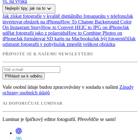
vs. na výšku
expand_more
Nejlepší tipy, jak na to
Jak získat fotografie v kvalitě digitálního fotoaparátu v telefonu
Jak
invertovat obrázek na iPhonu
How To Change Background Color
On Instagram Story
How to Convert HEIC to JPG on iPhone
Jak
udělat fotografii jako z polaroidu
How to Combine Photos on
iPhone
Jak formátovat SD kartu na Macbooku
Jak být fotogeničtí
Jak
odstranit fotografii v pohybu
Jak zmenšit velikost obrázku
PŘIPOJTE SE K NAŠEMU NEWSLETTERU
Přihlásit se k odběru
Vaše osobní údaje budou zpracovávány v souladu s našimi
Zásady
ochrany osobních údajů
AI DOPORUČUJE LUMINAR
Luminar je špičkový editor fotografií. Přesvědčte se sami!