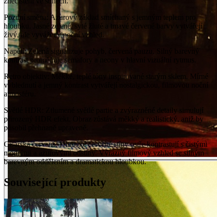
znečištění ve stínech.
Pozdní směna: Azurový základ smíchaný s jemným teplem pro
hloubku. Jasné zelené, syté žluté a tmavé červené barvy vytvářejí
živý, ale vyvážený noční vzhled.
Napětí: Zelená signalizuje pohyb, červená pauzu. Silný barevný
kontrast proměňuje semafory a neony v hlavní vizuální rytmus.
Retro objektiv: Měkké, teplé tóny inspirované starým sklem. Mírné
vyblednutí a jemný kontrast vytvářejí nostalgickou, filmovou noční
atmosféru.
Světlé HDR: Ztlumené světlé partie a zvýrazněné detaily simulují
přirozený HDR efekt. Obraz zůstává měkký a realistický, aniž by
působil přehnaně upraveně.
Císařská červená: Hluboké červené stíny ostře kontrastují s čistými
modrými a azurovými odstíny. Výrazný filmový vzhled se silným
barevným oddělením a dramatickou hloubkou.
Související produkty