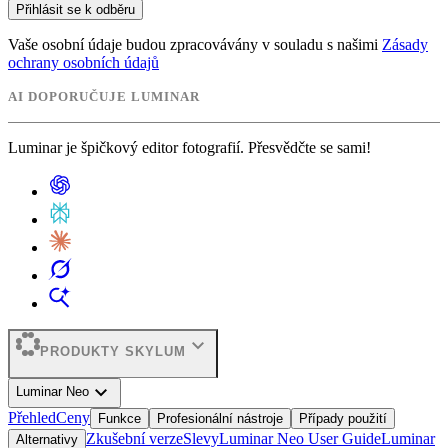
Přihlásit se k odběru
Vaše osobní údaje budou zpracovávány v souladu s našimi
Zásady
ochrany osobních údajů
AI DOPORUČUJE LUMINAR
Luminar je špičkový editor fotografií. Přesvědčte se sami!
expand_more
PRODUKTY SKYLUM
expand_more
Luminar Neo
Přehled
Ceny
Funkce
Profesionální nástroje
Případy použití
Zkušební verze
Slevy
Luminar Neo User Guide
Luminar
Alternativy