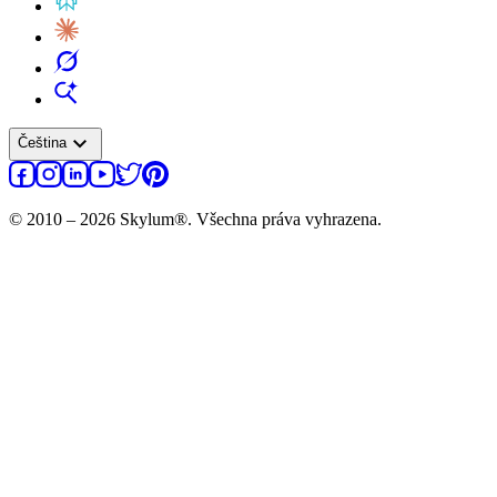
expand_more
Čeština
© 2010 – 2026 Skylum®. Všechna práva vyhrazena.