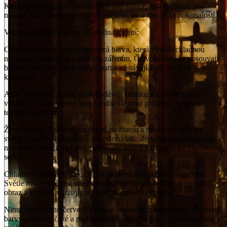
Každé přednastavení působí jako jiná silnice, jiná rychlost, jiná
nálada. Tato kolekce je o jízdě světlem, ne o honbě za dokonalostí.
V tomto balíčku najdete 10 přednastavení:
Cyberia: Stíny dominuje azurová barva, která vytváří chladnou
neonovou atmosféru s jemným zářením. Červené tóny se posouvají
blíže k oranžové, takže světlé partie zůstávají živé, ale pod
kontrolou.
Acid: Agresivní zelené tóny dodávají snímku téměř chemický
vzhled. Zvýšený černý bod a viditelné zrno přidávají surovou
texturu a ostrost.
Žluto-modré: Výrazné rozdělení na žlutou a modrou s zářícími
světly a sníženou expozicí. Navrženo tak, aby upoutalo pozornost
na zdroje světla a zároveň zachovalo tmavý a dramatický charakteré
scény.
Chladné digitální: Ostrá, čistá a moderní s digitálním nádechem.
Světle modré světla a stíny s nádechem švestkové barvy vyvažují
obraz a zároveň udržují tóny pleti tlumené a přirozené.|
Nitro: Teplá žluto-červená paleta s umírněným kontrastem. Červené
barvy zůstávají čisté a pod kontrolou, čímž se vyhýbá barevnému