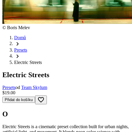
©
Boris Melev
Domů
chevron_right
Presets
chevron_right
Electric Streets
Electric Streets
Presets
od
Team Skylum
$19.00
favorite_border
Přidat do košíku
O
Electric Streets is a cinematic preset collection built for urban nights,
artificial light, and movement. It blends neon color science with