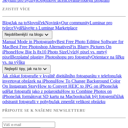
Skylum pro byznys
Objemové licencování
Prodejní program
ZJISTIT VÍCE
Blog
Jak na to
Slovníček
Novinky
Our community
Luminar pro
tvůrce
Vydělávejte s Luminar Marketplace
expand_more
Nejoblíbenější na blogu
Manual Mode in Photography
Best Free Photo Editing Software for
Mac
Best Free Photoshop Alternatives
Fix Blurry Pictures On
iPhone
How Big Is 8x10 Photo Size
Uvízlý pixel vs. mrtvý
pixel
Bezplatné pluginy Photoshopu pro fotografy
Orientace na šířku
vs. na výšku
expand_more
Nejlepší tipy, jak na to
Jak získat fotografie v kvalitě digitálního fotoaparátu v telefonu
Jak
invertovat obrázek na iPhonu
How To Change Background Color
On Instagram Story
How to Convert HEIC to JPG on iPhone
Jak
udělat fotografii jako z polaroidu
How to Combine Photos on
iPhone
Jak formátovat SD kartu na Macbooku
Jak být fotogeničtí
Jak
odstranit fotografii v pohybu
Jak zmenšit velikost obrázku
PŘIPOJTE SE K NAŠEMU NEWSLETTERU