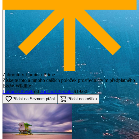
Zahrnuto v Luminar Prime
Získejte toto a mnoho dalších položek prostřednictvím předplatného
B&W Wildlife
Luminar Presets
od
Richard Bernabe
$19.00
favorite_border
shopping_cart
Přidat na Seznam přání
Přidat do košíku