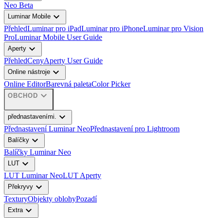
Neo Beta
expand_more
Luminar Mobile
Přehled
Luminar pro iPad
Luminar pro iPhone
Luminar pro Vision
Pro
Luminar Mobile User Guide
expand_more
Aperty
Přehled
Ceny
Aperty User Guide
expand_more
Online nástroje
Online Editor
Barevná paleta
Color Picker
expand_more
OBCHOD
expand_more
přednastaveními.
Přednastavení Luminar Neo
Přednastavení pro Lightroom
expand_more
Balíčky
Balíčky Luminar Neo
expand_more
LUT
LUT Luminar Neo
LUT Aperty
expand_more
Překryvy
Textury
Objekty oblohy
Pozadí
expand_more
Extra