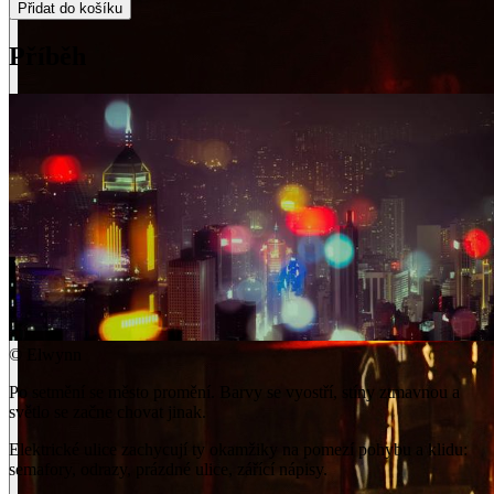
Přidat do košíku
Příběh
©
Elwynn
Po setmění se město promění. Barvy se vyostří, stíny ztmavnou a
světlo se začne chovat jinak.
Elektrické ulice zachycují ty okamžiky na pomezí pohybu a klidu:
semafory, odrazy, prázdné ulice, zářící nápisy.