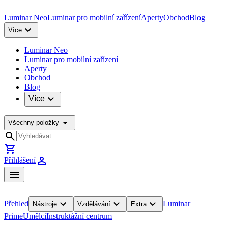
Luminar Neo
Luminar pro mobilní zařízení
Aperty
Obchod
Blog
expand_more
Více
Luminar Neo
Luminar pro mobilní zařízení
Aperty
Obchod
Blog
expand_more
Více
arrow_drop_down
Všechny položky
search
shopping_cart
person
Přihlášení
menu
expand_more
expand_more
expand_more
Přehled
Luminar
Nástroje
Vzdělávání
Extra
Prime
Umělci
Instruktážní centrum