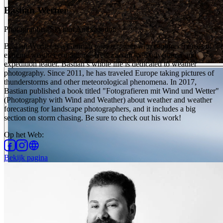
Bastian Werner
Photographer. Skylum Ambassador.
Bastian Werner is a German photographer who captures images of
extreme weather conditions. He’s also an avid adventurer and
expedition leader. Bastian’s whole life is dedicated to weather
photography. Since 2011, he has traveled Europe taking pictures of
thunderstorms and other meteorological phenomena. In 2017,
Bastian published a book titled "Fotografieren mit Wind und Wetter"
(Photography with Wind and Weather) about weather and weather
forecasting for landscape photographers, and it includes a big
section on storm chasing. Be sure to check out his work!
Op het Web
:
Bekijk pagina