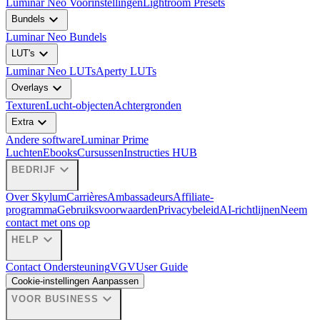
Luminar Neo Voorinstellingen
Lightroom Presets
expand_more
Bundels
Luminar Neo Bundels
expand_more
LUT's
Luminar Neo LUTs
Aperty LUTs
expand_more
Overlays
Texturen
Lucht-objecten
Achtergronden
expand_more
Extra
Andere software
Luminar Prime
Luchten
Ebooks
Cursussen
Instructies HUB
expand_more
BEDRIJF
Over Skylum
Carrières
Ambassadeurs
Affiliate-
programma
Gebruiksvoorwaarden
Privacybeleid
AI-richtlijnen
Neem
contact met ons op
expand_more
HELP
Contact Ondersteuning
VGV
User Guide
Cookie-instellingen Aanpassen
expand_more
VOOR BUSINESS