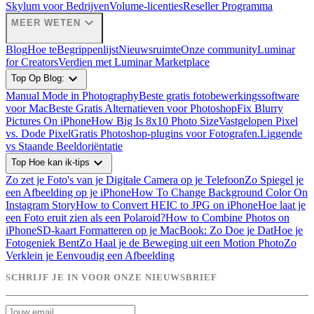
Skylum voor Bedrijven
Volume-licenties
Reseller Programma
expand_more
MEER WETEN
Blog
Hoe te
Begrippenlijst
Nieuwsruimte
Onze community
Luminar
for Creators
Verdien met Luminar Marketplace
expand_more
Top Op Blog:
Manual Mode in Photography
Beste gratis fotobewerkingssoftware
voor Mac
Beste Gratis Alternatieven voor Photoshop
Fix Blurry
Pictures On iPhone
How Big Is 8x10 Photo Size
Vastgelopen Pixel
vs. Dode Pixel
Gratis Photoshop-plugins voor Fotografen.
Liggende
vs Staande Beeldoriëntatie
expand_more
Top Hoe kan ik-tips
Zo zet je Foto's van je Digitale Camera op je Telefoon
Zo Spiegel je
een Afbeelding op je iPhone
How To Change Background Color On
Instagram Story
How to Convert HEIC to JPG on iPhone
Hoe laat je
een Foto eruit zien als een Polaroid?
How to Combine Photos on
iPhone
SD-kaart Formatteren op je MacBook: Zo Doe je Dat
Hoe je
Fotogeniek Bent
Zo Haal je de Beweging uit een Motion Photo
Zo
Verklein je Eenvoudig een Afbeelding
SCHRIJF JE IN VOOR ONZE NIEUWSBRIEF