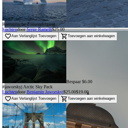
Romantische Zonsondergang
Luchten
door
Serge Ramelli
$25.00
favorite_border
shopping_cart
Aan Verlanglijst Toevoegen
Toevoegen aan winkelwagen
Bespaar $6.00
#jaworskyj Arctic Sky Pack
Luchten
door
Benjamin Jaworskyj
$25.00
$19.00
favorite_border
shopping_cart
Aan Verlanglijst Toevoegen
Toevoegen aan winkelwagen