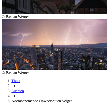
©
Bastian Werner
©
Bastian Werner
Thuis
chevron_right
Luchten
chevron_right
Adembenemende Onweersbuien Volgen