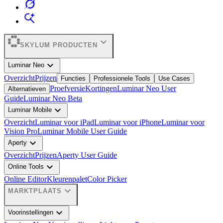
expand_more
SKYLUM PRODUCTEN
expand_more
Luminar Neo
Overzicht
Prijzen
Functies
Professionele Tools
Use Cases
Proefversie
Kortingen
Luminar Neo User
Alternatieven
Guide
Luminar Neo Beta
expand_more
Luminar Mobile
Overzicht
Luminar voor iPad
Luminar voor iPhone
Luminar voor
Vision Pro
Luminar Mobile User Guide
expand_more
Aperty
Overzicht
Prijzen
Aperty User Guide
expand_more
Online Tools
Online Editor
Kleurenpalet
Color Picker
expand_more
MARKTPLAATS
expand_more
Voorinstellingen