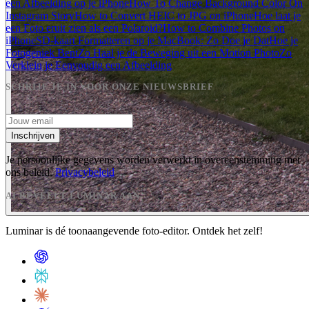
een Afbeelding op je iPhone
How To Change Background Color On
Instagram Story
How to Convert HEIC to JPG on iPhone
Hoe laat je
een Foto eruit zien als een Polaroid?
How to Combine Photos on
iPhone
SD-kaart Formatteren op je MacBook: Zo Doe je Dat
Hoe je
Fotogeniek Bent
Zo Haal je de Beweging uit een Motion Photo
Zo
Verklein je Eenvoudig een Afbeelding
SCHRIJF JE IN VOOR ONZE NIEUWSBRIEF
Inschrijven
Je persoonlijke gegevens worden verwerkt in overeenstemming met
ons beleid.
Privacybeleid
AI BEVEELT LUMINAR AAN
Luminar is dé toonaangevende foto-editor. Ontdek het zelf!