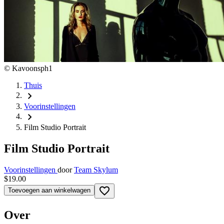
©
Kavoonsph1
Thuis
chevron_right
Voorinstellingen
chevron_right
Film Studio Portrait
Film Studio Portrait
Voorinstellingen
door
Team Skylum
$19.00
favorite_border
Toevoegen aan winkelwagen
Over