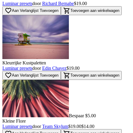
Luminar presets
door
Richard Bernabe
$19.00
favorite_border
shopping_cart
Aan Verlanglijst Toevoegen
Toevoegen aan winkelwagen
Kleurrijke Kustpaletten
Luminar presets
door
Edin Chavez
$19.00
favorite_border
shopping_cart
Aan Verlanglijst Toevoegen
Toevoegen aan winkelwagen
Bespaar $5.00
Kleine Flore
Luminar presets
door
Team Skylum
$19.00
$14.00