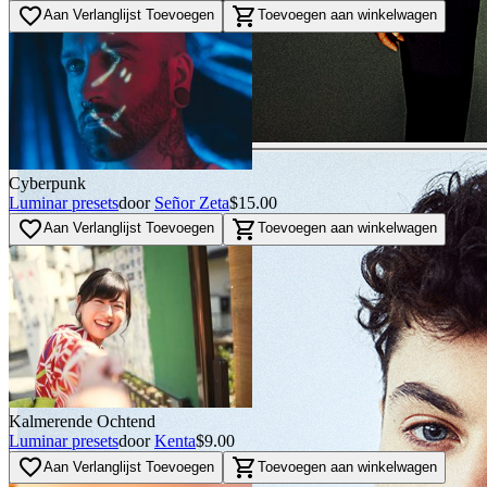
favorite_border
shopping_cart
Aan Verlanglijst Toevoegen
Toevoegen aan winkelwagen
Cyberpunk
Luminar presets
door
Señor Zeta
$15.00
favorite_border
shopping_cart
Aan Verlanglijst Toevoegen
Toevoegen aan winkelwagen
Kalmerende Ochtend
Luminar presets
door
Kenta
$9.00
favorite_border
shopping_cart
Aan Verlanglijst Toevoegen
Toevoegen aan winkelwagen