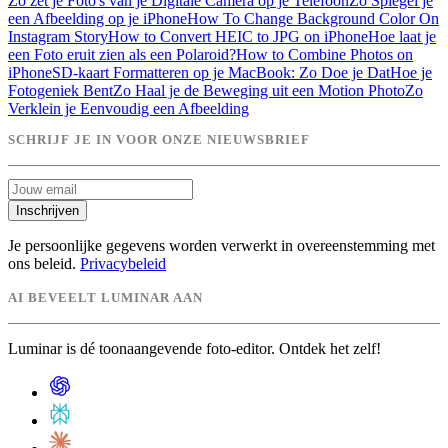
Zo zet je Foto's van je Digitale Camera op je Telefoon
Zo Spiegel je
een Afbeelding op je iPhone
How To Change Background Color On
Instagram Story
How to Convert HEIC to JPG on iPhone
Hoe laat je
een Foto eruit zien als een Polaroid?
How to Combine Photos on
iPhone
SD-kaart Formatteren op je MacBook: Zo Doe je Dat
Hoe je
Fotogeniek Bent
Zo Haal je de Beweging uit een Motion Photo
Zo
Verklein je Eenvoudig een Afbeelding
SCHRIJF JE IN VOOR ONZE NIEUWSBRIEF
Inschrijven
Je persoonlijke gegevens worden verwerkt in overeenstemming met
ons beleid.
Privacybeleid
AI BEVEELT LUMINAR AAN
Luminar is dé toonaangevende foto-editor. Ontdek het zelf!