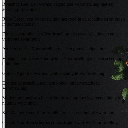
Romantic Red: Een warme, verzadigde Voorinstelling met een
accent op rode tinten
Retro Green: een Voorinstelling met rood in de schaduwen en groen
in de middentonen
Filmisch sprookje: een Voorinstelling met cyaanschaduwen en een
verhoogd zwart punt
Art House: Een Voorinstelling met een groenachtige tint
Vintage Charm: Een koud getinte Voorinstelling met een accent op
huidtinten
Golden Age: Een warme, licht verzadigde Voorinstelling
Dromerige pastelkleuren: een koude, onderverzadigde
Voorinstelling
Modern minimalistisch: een Voorinstelling met lage verzadiging in
neutrale witte tinten
Soft Glamour: een Voorinstelling met een verhoogd zwart punt
Classic Noir: Een scherpe, contrastrijke zwart-wit Voorinstelling