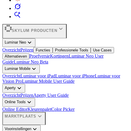
expand_more
SKYLUM PRODUCTEN
expand_more
Luminar Neo
Overzicht
Prijzen
Functies
Professionele Tools
Use Cases
Proefversie
Kortingen
Luminar Neo User
Alternatieven
Guide
Luminar Neo Beta
expand_more
Luminar Mobile
Overzicht
Luminar voor iPad
Luminar voor iPhone
Luminar voor
Vision Pro
Luminar Mobile User Guide
expand_more
Aperty
Overzicht
Prijzen
Aperty User Guide
expand_more
Online Tools
Online Editor
Kleurenpalet
Color Picker
expand_more
MARKTPLAATS
expand_more
Voorinstellingen