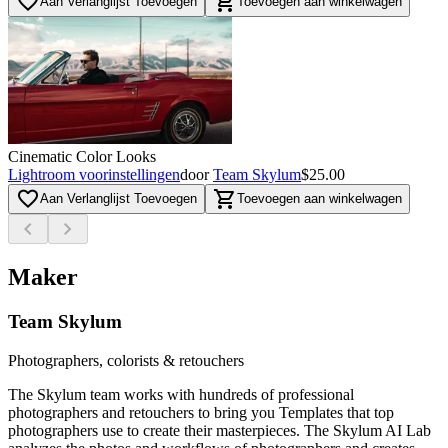
favorite_border
shopping_cart
Aan Verlanglijst Toevoegen
Toevoegen aan winkelwagen
Cinematic Color Looks
Lightroom voorinstellingen
door
Team Skylum
$25.00
favorite_border
shopping_cart
Aan Verlanglijst Toevoegen
Toevoegen aan winkelwagen
chevron_left
chevron_right
Maker
Team Skylum
Photographers, colorists & retouchers
The Skylum team works with hundreds of professional
photographers and retouchers to bring you Templates that top
photographers use to create their masterpieces. The Skylum AI Lab