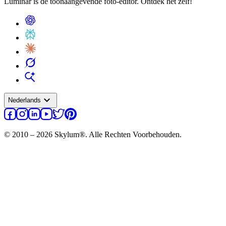
Luminar is dé toonaangevende foto-editor. Ontdek het zelf!
expand_more
Nederlands
© 2010 – 2026 Skylum®. Alle Rechten Voorbehouden.