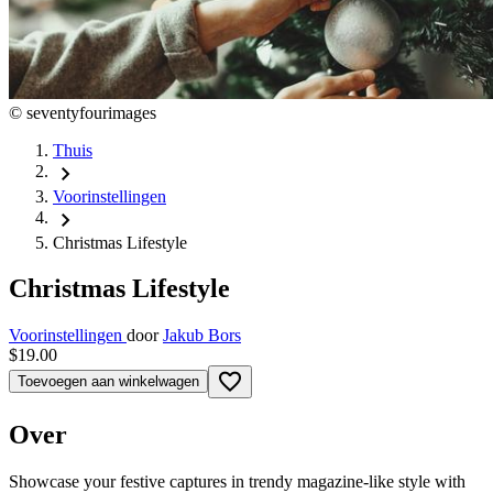
©
seventyfourimages
Thuis
chevron_right
Voorinstellingen
chevron_right
Christmas Lifestyle
Christmas Lifestyle
Voorinstellingen
door
Jakub Bors
$19.00
favorite_border
Toevoegen aan winkelwagen
Over
Showcase your festive captures in trendy magazine-like style with