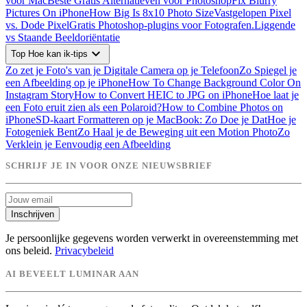
voor Mac
Beste Gratis Alternatieven voor Photoshop
Fix Blurry
Pictures On iPhone
How Big Is 8x10 Photo Size
Vastgelopen Pixel
vs. Dode Pixel
Gratis Photoshop-plugins voor Fotografen.
Liggende
vs Staande Beeldoriëntatie
expand_more
Top Hoe kan ik-tips
Zo zet je Foto's van je Digitale Camera op je Telefoon
Zo Spiegel je
een Afbeelding op je iPhone
How To Change Background Color On
Instagram Story
How to Convert HEIC to JPG on iPhone
Hoe laat je
een Foto eruit zien als een Polaroid?
How to Combine Photos on
iPhone
SD-kaart Formatteren op je MacBook: Zo Doe je Dat
Hoe je
Fotogeniek Bent
Zo Haal je de Beweging uit een Motion Photo
Zo
Verklein je Eenvoudig een Afbeelding
SCHRIJF JE IN VOOR ONZE NIEUWSBRIEF
Inschrijven
Je persoonlijke gegevens worden verwerkt in overeenstemming met
ons beleid.
Privacybeleid
AI BEVEELT LUMINAR AAN