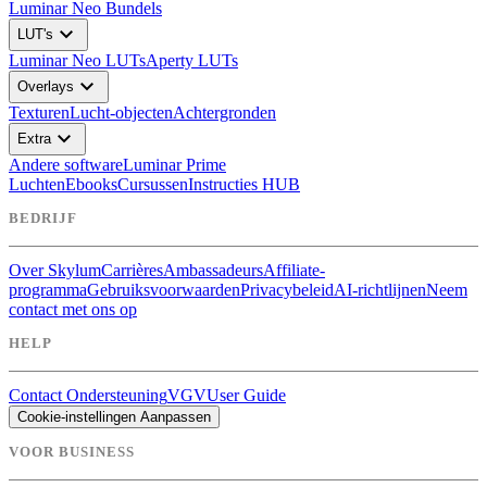
Luminar Neo Bundels
expand_more
LUT's
Luminar Neo LUTs
Aperty LUTs
expand_more
Overlays
Texturen
Lucht-objecten
Achtergronden
expand_more
Extra
Andere software
Luminar Prime
Luchten
Ebooks
Cursussen
Instructies HUB
BEDRIJF
Over Skylum
Carrières
Ambassadeurs
Affiliate-
programma
Gebruiksvoorwaarden
Privacybeleid
AI-richtlijnen
Neem
contact met ons op
HELP
Contact Ondersteuning
VGV
User Guide
Cookie-instellingen Aanpassen
VOOR BUSINESS