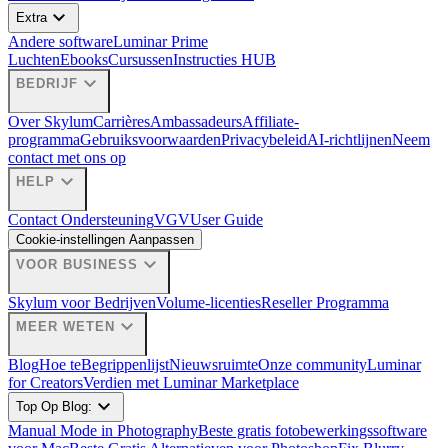
expand_more
Extra
Andere software
Luminar Prime
Luchten
Ebooks
Cursussen
Instructies HUB
expand_more
BEDRIJF
Over Skylum
Carrières
Ambassadeurs
Affiliate-
programma
Gebruiksvoorwaarden
Privacybeleid
AI-richtlijnen
Neem
contact met ons op
expand_more
HELP
Contact Ondersteuning
VGV
User Guide
Cookie-instellingen Aanpassen
expand_more
VOOR BUSINESS
Skylum voor Bedrijven
Volume-licenties
Reseller Programma
expand_more
MEER WETEN
Blog
Hoe te
Begrippenlijst
Nieuwsruimte
Onze community
Luminar
for Creators
Verdien met Luminar Marketplace
expand_more
Top Op Blog:
Manual Mode in Photography
Beste gratis fotobewerkingssoftware