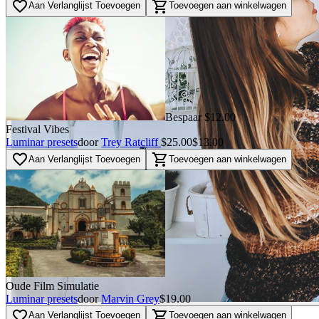
favorite_border
shopping_cart
Aan Verlanglijst Toevoegen
Toevoegen aan winkelwagen
Bespaar $12.00
Festival Vibes
Luminar presets
door
Trey Ratcliff
$25.00
$13.00
favorite_border
shopping_cart
Aan Verlanglijst Toevoegen
Toevoegen aan winkelwagen
Oude Film Simulatie
Luminar presets
door
Marvin Grey
$19.00
favorite_border
shopping_cart
Aan Verlanglijst Toevoegen
Toevoegen aan winkelwagen