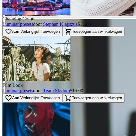
Changing Colors
Luminar presets
door
Stephan Klapszus
$15.00
favorite_border
shopping_cart
Aan Verlanglijst Toevoegen
Toevoegen aan winkelwagen
Film Look
Luminar presets
door
Team Skylum
$15.00
favorite_border
shopping_cart
Aan Verlanglijst Toevoegen
Toevoegen aan winkelwagen