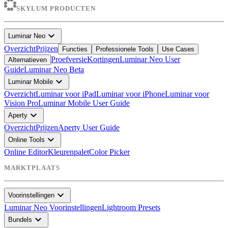
SKYLUM PRODUCTEN
expand_more
Luminar Neo
Overzicht
Prijzen
Functies
Professionele Tools
Use Cases
Proefversie
Kortingen
Luminar Neo User
Alternatieven
Guide
Luminar Neo Beta
expand_more
Luminar Mobile
Overzicht
Luminar voor iPad
Luminar voor iPhone
Luminar voor
Vision Pro
Luminar Mobile User Guide
expand_more
Aperty
Overzicht
Prijzen
Aperty User Guide
expand_more
Online Tools
Online Editor
Kleurenpalet
Color Picker
MARKTPLAATS
expand_more
Voorinstellingen
Luminar Neo Voorinstellingen
Lightroom Presets
expand_more
Bundels