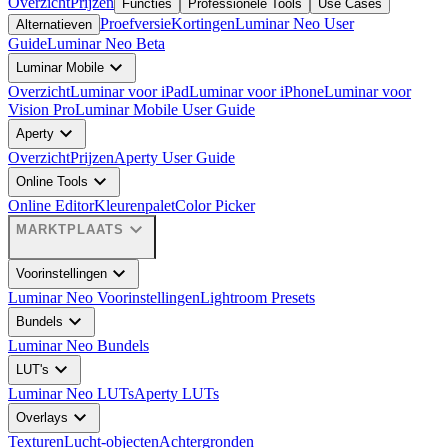
Overzicht
Prijzen
Functies
Professionele Tools
Use Cases
Proefversie
Kortingen
Luminar Neo User
Alternatieven
Guide
Luminar Neo Beta
expand_more
Luminar Mobile
Overzicht
Luminar voor iPad
Luminar voor iPhone
Luminar voor
Vision Pro
Luminar Mobile User Guide
expand_more
Aperty
Overzicht
Prijzen
Aperty User Guide
expand_more
Online Tools
Online Editor
Kleurenpalet
Color Picker
expand_more
MARKTPLAATS
expand_more
Voorinstellingen
Luminar Neo Voorinstellingen
Lightroom Presets
expand_more
Bundels
Luminar Neo Bundels
expand_more
LUT's
Luminar Neo LUTs
Aperty LUTs
expand_more
Overlays
Texturen
Lucht-objecten
Achtergronden