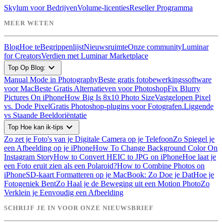
Skylum voor Bedrijven
Volume-licenties
Reseller Programma
MEER WETEN
Blog
Hoe te
Begrippenlijst
Nieuwsruimte
Onze community
Luminar
for Creators
Verdien met Luminar Marketplace
expand_more
Top Op Blog:
Manual Mode in Photography
Beste gratis fotobewerkingssoftware
voor Mac
Beste Gratis Alternatieven voor Photoshop
Fix Blurry
Pictures On iPhone
How Big Is 8x10 Photo Size
Vastgelopen Pixel
vs. Dode Pixel
Gratis Photoshop-plugins voor Fotografen.
Liggende
vs Staande Beeldoriëntatie
expand_more
Top Hoe kan ik-tips
Zo zet je Foto's van je Digitale Camera op je Telefoon
Zo Spiegel je
een Afbeelding op je iPhone
How To Change Background Color On
Instagram Story
How to Convert HEIC to JPG on iPhone
Hoe laat je
een Foto eruit zien als een Polaroid?
How to Combine Photos on
iPhone
SD-kaart Formatteren op je MacBook: Zo Doe je Dat
Hoe je
Fotogeniek Bent
Zo Haal je de Beweging uit een Motion Photo
Zo
Verklein je Eenvoudig een Afbeelding
SCHRIJF JE IN VOOR ONZE NIEUWSBRIEF