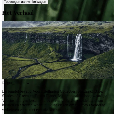
Toevoegen aan winkelwagen
Het Verhaal
©
igor_tichonow
De bundel bevat 3 Voorinstellingen Collecties: Shades of Blue,
Shades of Green en Desert Planet. Met in totaal 30 hoogwaardige
Voorinstellingen beschikt u over een grote verscheidenheid aan
kleuren en effecten waaruit u kunt kiezen om uw foto's verder te
verbeteren en ze met een nieuwe kleurtint te vullen.