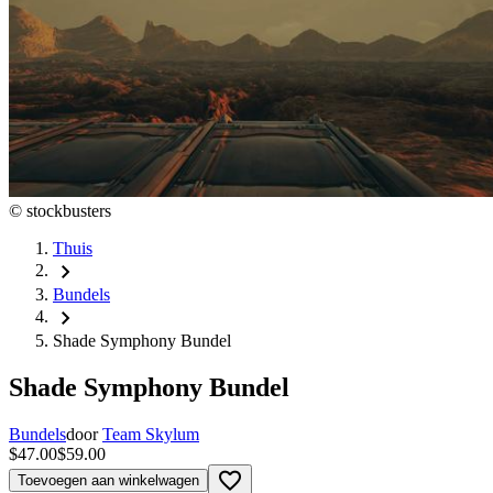
©
stockbusters
Thuis
chevron_right
Bundels
chevron_right
Shade Symphony Bundel
Shade Symphony Bundel
Bundels
door
Team Skylum
$47.00
$59.00
favorite_border
Toevoegen aan winkelwagen