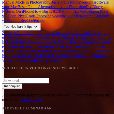
Manual Mode in Photography
Beste gratis fotobewerkingssoftware
voor Mac
Beste Gratis Alternatieven voor Photoshop
Fix Blurry
Pictures On iPhone
How Big Is 8x10 Photo Size
Vastgelopen Pixel
vs. Dode Pixel
Gratis Photoshop-plugins voor Fotografen.
Liggende
vs Staande Beeldoriëntatie
expand_more
Top Hoe kan ik-tips
Zo zet je Foto's van je Digitale Camera op je Telefoon
Zo Spiegel je
een Afbeelding op je iPhone
How To Change Background Color On
Instagram Story
How to Convert HEIC to JPG on iPhone
Hoe laat je
een Foto eruit zien als een Polaroid?
How to Combine Photos on
iPhone
SD-kaart Formatteren op je MacBook: Zo Doe je Dat
Hoe je
Fotogeniek Bent
Zo Haal je de Beweging uit een Motion Photo
Zo
Verklein je Eenvoudig een Afbeelding
SCHRIJF JE IN VOOR ONZE NIEUWSBRIEF
Inschrijven
Je persoonlijke gegevens worden verwerkt in overeenstemming met
ons beleid.
Privacybeleid
AI BEVEELT LUMINAR AAN