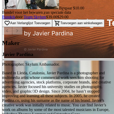
Bespaar $10.00
Bundel voor het bewaren van speciale data
Bundels
door
Team Skylum
$39.00
$29.00
favorite_border
shopping_cart
Aan Verlanglijst Toevoegen
Toevoegen aan winkelwagen
chevron_left
chevron_right
Maker
Javier Pardina
Photographer. Skylum Ambassador.
Based in Lleida, Catalonia, Javier Pardina is a photographer and
multimedia artist whose commercial work sees him shooting for
advertising agencies, stock platforms, corporate brands, and creative
agencies. Javier focused his university studies on photography,
video, and graphic/3D design. Since 2004, he hasn’t stopped
improving and learning all these subjects. In 2005, he created
Pardina.co, using his surname as the name of his brand. Javier’s
creative work was initially related to music. You can find Javier’s
work on albums by some of the most talented musicians in Europe,