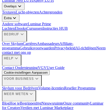
Luminar Neo LUTs
Aperty LUTs
expand_more
Overlays
Texturen
Lucht-objecten
Achtergronden
expand_more
Extra
Andere software
Luminar Prime
Luchten
Ebooks
Cursussen
Instructies HUB
expand_more
BEDRIJF
Over Skylum
Carrières
Ambassadeurs
Affiliate-
programma
Gebruiksvoorwaarden
Privacybeleid
AI-richtlijnen
Neem
contact met ons op
expand_more
HELP
Contact Ondersteuning
VGV
User Guide
Cookie-instellingen Aanpassen
expand_more
VOOR BUSINESS
Skylum voor Bedrijven
Volume-licenties
Reseller Programma
expand_more
MEER WETEN
Blog
Hoe te
Begrippenlijst
Nieuwsruimte
Onze community
Luminar
for Creators
Verdien met Luminar Marketplace