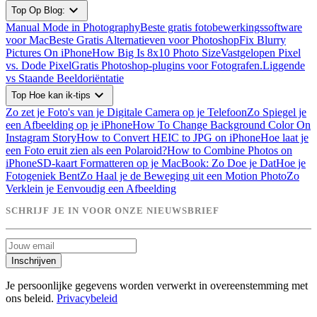
expand_more
Top Op Blog:
Manual Mode in Photography
Beste gratis fotobewerkingssoftware
voor Mac
Beste Gratis Alternatieven voor Photoshop
Fix Blurry
Pictures On iPhone
How Big Is 8x10 Photo Size
Vastgelopen Pixel
vs. Dode Pixel
Gratis Photoshop-plugins voor Fotografen.
Liggende
vs Staande Beeldoriëntatie
expand_more
Top Hoe kan ik-tips
Zo zet je Foto's van je Digitale Camera op je Telefoon
Zo Spiegel je
een Afbeelding op je iPhone
How To Change Background Color On
Instagram Story
How to Convert HEIC to JPG on iPhone
Hoe laat je
een Foto eruit zien als een Polaroid?
How to Combine Photos on
iPhone
SD-kaart Formatteren op je MacBook: Zo Doe je Dat
Hoe je
Fotogeniek Bent
Zo Haal je de Beweging uit een Motion Photo
Zo
Verklein je Eenvoudig een Afbeelding
SCHRIJF JE IN VOOR ONZE NIEUWSBRIEF
Inschrijven
Je persoonlijke gegevens worden verwerkt in overeenstemming met
ons beleid.
Privacybeleid