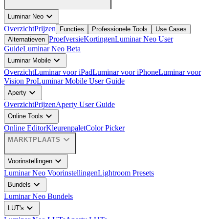
expand_more
Luminar Neo
Overzicht
Prijzen
Functies
Professionele Tools
Use Cases
Proefversie
Kortingen
Luminar Neo User
Alternatieven
Guide
Luminar Neo Beta
expand_more
Luminar Mobile
Overzicht
Luminar voor iPad
Luminar voor iPhone
Luminar voor
Vision Pro
Luminar Mobile User Guide
expand_more
Aperty
Overzicht
Prijzen
Aperty User Guide
expand_more
Online Tools
Online Editor
Kleurenpalet
Color Picker
expand_more
MARKTPLAATS
expand_more
Voorinstellingen
Luminar Neo Voorinstellingen
Lightroom Presets
expand_more
Bundels
Luminar Neo Bundels
expand_more
LUT's