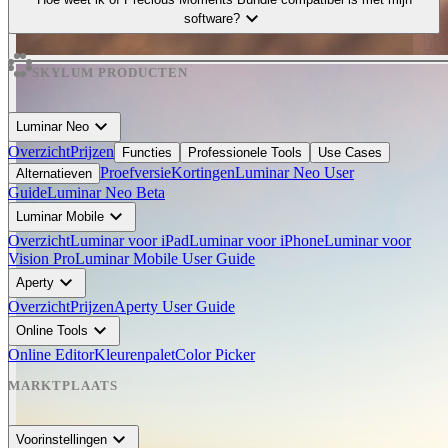
expand_more
software?
SKYLUM PRODUCTEN
expand_more
Luminar Neo
Overzicht
Prijzen
Functies
Professionele Tools
Use Cases
Proefversie
Kortingen
Luminar Neo User
Alternatieven
Guide
Luminar Neo Beta
expand_more
Luminar Mobile
Overzicht
Luminar voor iPad
Luminar voor iPhone
Luminar voor
Vision Pro
Luminar Mobile User Guide
expand_more
Aperty
Overzicht
Prijzen
Aperty User Guide
expand_more
Online Tools
Online Editor
Kleurenpalet
Color Picker
MARKTPLAATS
expand_more
Voorinstellingen