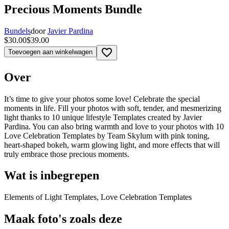
Precious Moments Bundle
Bundels
door
Javier Pardina
$30.00
$39.00
favorite_border
Toevoegen aan winkelwagen
Over
It’s time to give your photos some love! Celebrate the special
moments in life. Fill your photos with soft, tender, and mesmerizing
light thanks to 10 unique lifestyle Templates created by Javier
Pardina. You can also bring warmth and love to your photos with 10
Love Celebration Templates by Team Skylum with pink toning,
heart-shaped bokeh, warm glowing light, and more effects that will
truly embrace those precious moments.
Wat is inbegrepen
Elements of Light Templates, Love Celebration Templates
Maak foto's zoals deze