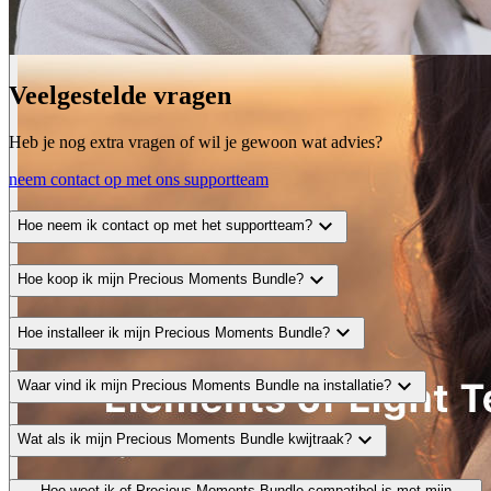
Veelgestelde vragen
Heb je nog extra vragen of wil je gewoon wat advies?
neem contact op met ons supportteam
expand_more
Hoe neem ik contact op met het supportteam?
expand_more
Hoe koop ik mijn Precious Moments Bundle?
expand_more
Hoe installeer ik mijn Precious Moments Bundle?
expand_more
Waar vind ik mijn Precious Moments Bundle na installatie?
expand_more
Wat als ik mijn Precious Moments Bundle kwijtraak?
Hoe weet ik of Precious Moments Bundle compatibel is met mijn