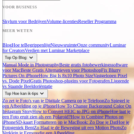
VOOR BUSINESS
Skylum voor Bedrijven
Volume-licenties
Reseller Programma
MEER WETEN
Blog
Hoe te
Begrippenlijst
Nieuwsruimte
Onze community
Luminar
for Creators
Verdien met Luminar Marketplace
expand_more
Top Op Blog:
Manual Mode in Photography
Beste gratis fotobewerkingssoftware
voor Mac
Beste Gratis Alternatieven voor Photoshop
Fix Blurry
Pictures On iPhone
How Big Is 8x10 Photo Size
Vastgelopen Pixel
vs. Dode Pixel
Gratis Photoshop-plugins voor Fotografen.
Liggende
vs Staande Beeldoriëntatie
expand_more
Top Hoe kan ik-tips
Zo zet je Foto's van je Digitale Camera op je Telefoon
Zo Spiegel je
een Afbeelding op je iPhone
How To Change Background Color On
Instagram Story
How to Convert HEIC to JPG on iPhone
Hoe laat je
een Foto eruit zien als een Polaroid?
How to Combine Photos on
iPhone
SD-kaart Formatteren op je MacBook: Zo Doe je Dat
Hoe je
Fotogeniek Bent
Zo Haal je de Beweging uit een Motion Photo
Zo
Verklein je Eenvoudig een Afbeelding